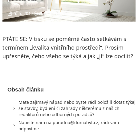
5. 5. 2017
2 min. čtení
PTÁTE SE: V tisku se poměrně často setkávám s
termínem „kvalita vnitřního prostředí“. Prosím
upřesněte, čeho všeho se týká a jak „jí“ lze docílit?
Obsah článku
Máte zajímavý nápad nebo byste rádi položili dotaz týkají
se stavby, bydlení či zahrady některému z našich
redaktorů nebo odborných poradců?
Napište nám na poradna@dumabyt.cz, rádi vám
odpovíme.