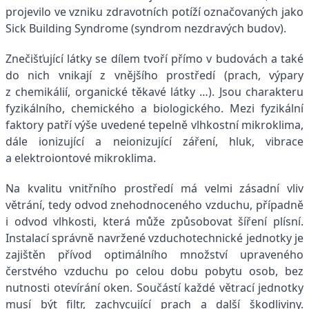
projevilo ve vzniku zdravotních potíží označovaných jako
Sick Building Syndrome (syndrom nezdravých budov).
Znečišťující látky se dílem tvoří přímo v budovách a také
do nich vnikají z vnějšího prostředí (prach, výpary
z chemikálií, organické těkavé látky …). Jsou charakteru
fyzikálního, chemického a biologického. Mezi fyzikální
faktory patří výše uvedené tepelně vlhkostní mikroklima,
dále ionizující a neionizující záření, hluk, vibrace
a elektroiontové mikroklima.
Na kvalitu vnitřního prostředí má velmi zásadní vliv
větrání, tedy odvod znehodnoceného vzduchu, případně
i odvod vlhkosti, která může způsobovat šíření plísní.
Instalací správně navržené vzduchotechnické jednotky je
zajištěn přívod optimálního množství upraveného
čerstvého vzduchu po celou dobu pobytu osob, bez
nutnosti otevírání oken. Součástí každé větrací jednotky
musí být filtr, zachycující prach a další škodliviny.