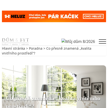
Skip to content
Men
Hlavní stránka
>
Poradna
> Co přesně znamená „kvalita
vnitřního prostředí“?
Zpět na Poradna
PORADNA
Co přesně znamená „kvalita vnitřního
prostředí“?