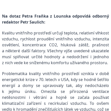
Na dotaz Petra Fraňka z Lounska odpovídá odborný
redaktor Petr Saulich:
Kvalitu vnitřního prostředí určují teplota, relativní vlhkost
vzduchu, rychlost proudění vnitřního vzduchu, intenzita
osvětlení, koncentrace CO2, hluková zátěž, prašnost
a některé další faktory. Všechny výše uvedené ukazatele
musí splňovat určité hodnoty a nedodržení i jednoho
z nich vede ke sníženému komfortu užívaného prostoru.
Problematika kvality vnitřního prostředí vznikla v době
energetické krize v 70. letech v USA, kdy se hodně šetřilo
energií a domy se upravovaly tak, aby nedocházelo
k jejímu úniku. Omezila se přirozená ventilace
netěsnostmi i větrání a hojně se začala používat
klimatizační zařízení s recirkulací vzduchu. To ovšem
vedlo k hromadění znečišťujících látek ve vzduchu, což se