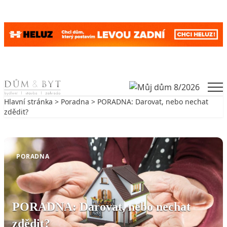
Skip to content
Men
Hlavní stránka
>
Poradna
> PORADNA: Darovat, nebo nechat
zdědit?
Zpět na Poradna
PORADNA
PORADNA: Darovat, nebo nechat
zdědit?