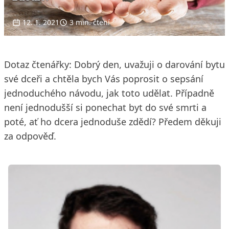
12. 1. 2021
3 min. čtení
Dotaz čtenářky: Dobrý den, uvažuji o darování bytu
své dceři a chtěla bych Vás poprosit o sepsání
jednoduchého návodu, jak toto udělat. Případně
není jednodušší si ponechat byt do své smrti a
poté, ať ho dcera jednoduše zdědí? Předem děkuji
za odpověď.