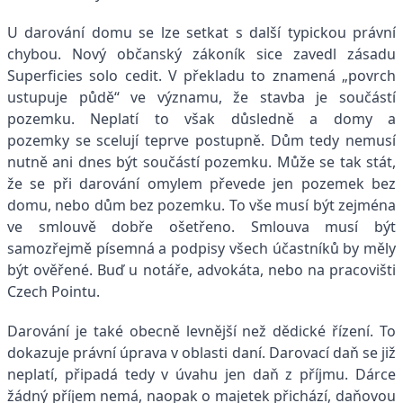
U darování domu
se
lze setkat s další typickou právní
chybou. Nový občanský zákoník sice zavedl zásadu
Superficies solo cedit. V překladu to znamená „povrch
ustupuje půdě“ ve významu, že stavba je součástí
pozemku. Neplatí to však důsledně a domy a
pozemky
se
scelují teprve postupně. Dům tedy nemusí
nutně ani dnes být součástí pozemku. Může
se
tak stát,
že
se
při darování omylem převede jen pozemek bez
domu, nebo dům bez pozemku. To vše musí být zejména
ve smlouvě dobře ošetřeno. Smlouva musí být
samozřejmě písemná a podpisy všech účastníků by měly
být ověřené. Buď u notáře, advokáta, nebo
na
pracovišti
Czech Pointu.
Darování je také obecně levnější než dědické řízení. To
dokazuje právní úprava v oblasti daní. Darovací daň
se
již
neplatí, připadá tedy v úvahu jen daň z příjmu. Dárce
žádný příjem nemá, naopak o majetek přichází, daňovou