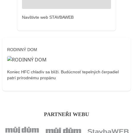
Navštivte web STAVBAWEB
RODINNÝ DOM
Koniec HFC chladív sa blíži. Budúcnosť tepelných čerpadiel
patrí prírodnému propánu
PARTNEŘI WEBU