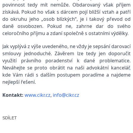
povinnost tedy mít nemůže. Obdarovaný však příjem
získává. Pokud ho však s dárcem pojí bližší vztah a patří
do okruhu jeho „osob blízkých“, je i takový převod od
daně osvobozen. Pokud ne, zahrne dar do svého
celoročního příjmu a zdaní společně s ostatními výdělky.
Jak vyplývá z výše uvedeného, ne vždy je sepsání darovací
smlouvy jednoduché. Závěrem lze tedy jen doporučit
využití právního poradenství k dané problematice.
Neváhejte
se
proto obrátit
na
naši advokátní kancelář
,
kde Vám rádi s dalším postupem poradíme a najdeme
nejlepší řešení.
Kontakt:
www.cikr.cz
,
info@cikr.cz
SDÍLET
Facebook
X
LinkedIn
Email