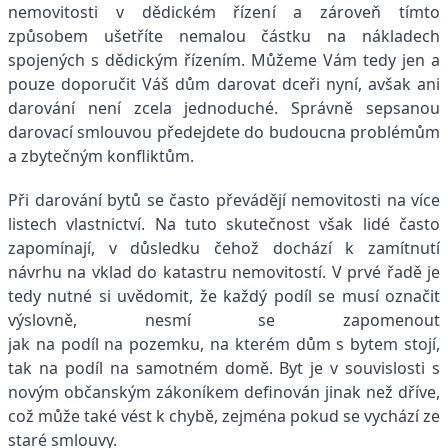
nemovitosti v dědickém řízení a zároveň tímto
způsobem ušetříte nemalou částku
na
nákladech
spojených s dědickým řízením. Můžeme Vám tedy jen a
pouze doporučit Váš dům darovat dceři nyní, avšak ani
darování není zcela jednoduché. Správně sepsanou
darovací smlouvou předejdete do budoucna problémům
a zbytečným konfliktům.
Při darování bytů
se
často převádějí nemovitosti
na
více
listech vlastnictví.
Na
tuto skutečnost však lidé často
zapomínají, v důsledku čehož dochází k zamítnutí
návrhu
na
vklad do katastru nemovitostí. V prvé řadě je
tedy nutné si uvědomit, že každý podíl
se
musí označit
výslovně, nesmí
se
zapomenout
jak
na
podíl
na
pozemku,
na
kterém dům s bytem stojí,
tak
na
podíl
na
samotném domě. Byt je v souvislosti s
novým občanským zákoníkem definován jinak než dříve,
což může také vést k chybě, zejména pokud
se
vychází ze
staré smlouvy.