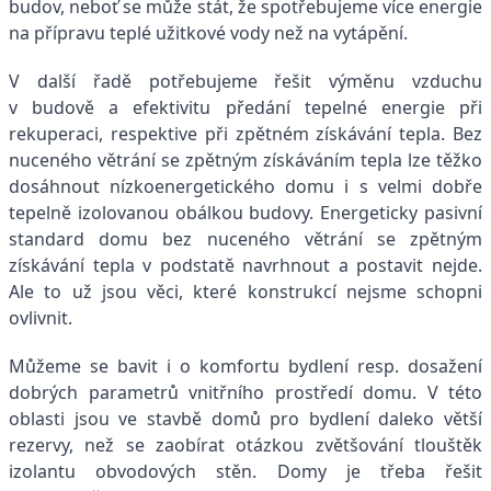
budov, neboť se může stát, že spotřebujeme více energie
na přípravu teplé užitkové vody než na vytápění.
V další řadě potřebujeme řešit výměnu vzduchu
v budově a efektivitu předání tepelné energie při
rekuperaci, respektive při zpětném získávání tepla. Bez
nuceného větrání se zpětným získáváním tepla lze těžko
dosáhnout nízkoenergetického domu i s velmi dobře
tepelně izolovanou obálkou budovy. Energeticky pasivní
standard domu bez nuceného větrání se zpětným
získávání tepla v podstatě navrhnout a postavit nejde.
Ale to už jsou věci, které konstrukcí nejsme schopni
ovlivnit.
Můžeme se bavit i o komfortu bydlení resp. dosažení
dobrých parametrů vnitřního prostředí domu. V této
oblasti jsou ve stavbě domů pro bydlení daleko větší
rezervy, než se zaobírat otázkou zvětšování tlouštěk
izolantu obvodových stěn. Domy je třeba řešit