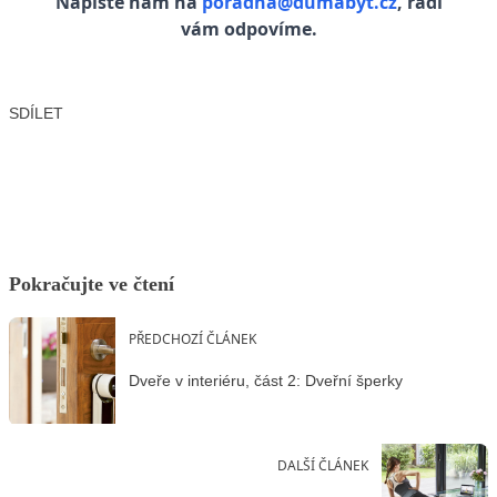
Napište nám na
poradna@dumabyt.cz
, rádi
vám odpovíme.
SDÍLET
Facebook
X
LinkedIn
Email
Pokračujte ve čtení
PŘEDCHOZÍ ČLÁNEK
Dveře v interiéru, část 2: Dveřní šperky
DALŠÍ ČLÁNEK