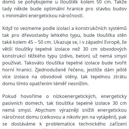
domů se pohybujeme u tlouštěk kolem 50 cm. Takže
tady někde bude optimální hranice pro stavbu budov
s minimální energetickou náročností.
Když to vezmeme podle izolací a konstrukčních systémů
tak pro dřevostavby lehkého typu, bude tloušťka stěn
také kolem 45 – 50 cm. Ukazuje se, i v západní Evropě, že
větší tloušťky tepelné izolace než 30 cm obvodových
konstrukcí těžkého typu (zdivo, beton) už nemá smysl
používat. Takováto tloušťka tepelné izolace bude tvořit
horní hranici. Zjednodušeně řečeno, jestliže dám ještě
více izolace na obvodové stěny, tak tepelnou ztrátu
domu tímto opatřením téměř nesnížím.
Pokud hovoříme o nízkoenergetických, energeticky
pasivních domech, tak tloušťka tepelné izolace 30 cm
nemá smysl. Abychom výrazněji snížili energetickou
náročnost domu (celkovou a nikoliv jen na vytápění), pak
se dostáváme k problematice technického zařízení