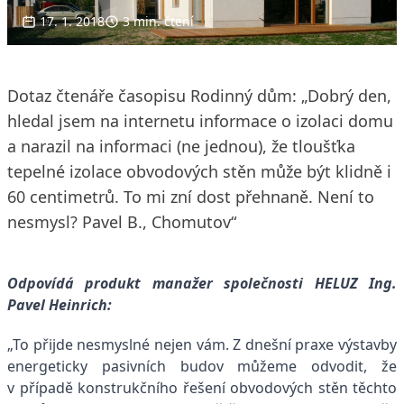
17. 1. 2018
3 min. čtení
Dotaz čtenáře časopisu Rodinný dům: „Dobrý den,
hledal jsem na internetu informace o izolaci domu
a narazil na informaci (ne jednou), že tloušťka
tepelné izolace obvodových stěn může být klidně i
60 centimetrů. To mi zní dost přehnaně. Není to
nesmysl? Pavel B., Chomutov“
Odpovídá produkt manažer společnosti HELUZ Ing.
Pavel Heinrich:
„To přijde nesmyslné nejen vám. Z dnešní praxe výstavby
energeticky pasivních budov můžeme odvodit, že
v případě konstrukčního řešení obvodových stěn těchto