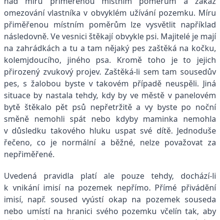
nad míru přiměřenou místním poměrům a zákaz
omezování vlastníka v obvyklém užívání pozemku. Míru
přiměřenou místním poměrům lze vysvětlit například
následovně. Ve vesnici štěkají obvykle psi. Majitelé je mají
na zahrádkách a tu a tam nějaký pes zaštěká na kočku,
kolemjdoucího, jiného psa. Kromě toho je to jejich
přirozený zvukový projev. Zaštěká-li sem tam sousedův
pes, s žalobou byste v takovém případě neuspěli. Jiná
situace by nastala tehdy, kdy by ve městě v panelovém
bytě štěkalo pět psů nepřetržitě a vy byste po noční
směně nemohli spát nebo kdyby maminka nemohla
v důsledku takového hluku uspat své dítě. Jednoduše
řečeno, co je normální a běžné, nelze považovat za
nepřiměřené.
Uvedená pravidla platí ale pouze tehdy, dochází-li
k vnikání imisí na pozemek nepřímo. Přímé přivádění
imisí, např. soused vyústí okap na pozemek souseda
nebo umístí na hranici svého pozemku včelín tak, aby