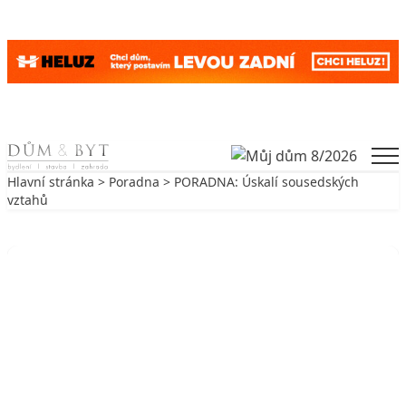
Skip to content
Men
Hlavní stránka
>
Poradna
> PORADNA: Úskalí sousedských
vztahů
Zpět na Poradna
PORADNA
PORADNA: Úskalí sousedských
vztahů
7. 8. 2020
4 min. čtení