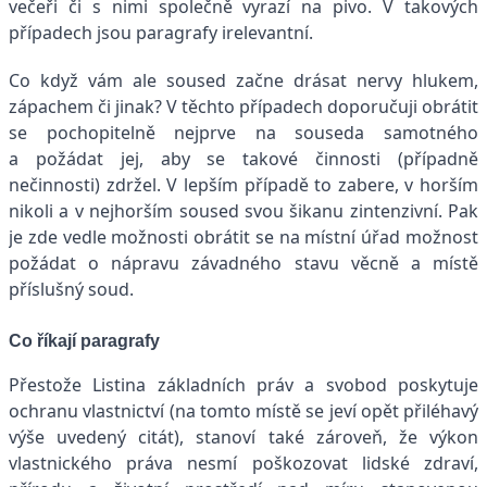
večeři či s nimi společně vyrazí na pivo. V takových
případech jsou paragrafy irelevantní.
Co když vám ale soused začne drásat nervy hlukem,
zápachem či jinak? V těchto případech doporučuji obrátit
se pochopitelně nejprve na souseda samotného
a požádat jej, aby se takové činnosti (případně
nečinnosti) zdržel. V lepším případě to zabere, v horším
nikoli a v nejhorším soused svou šikanu zintenzivní. Pak
je zde vedle možnosti obrátit se na místní úřad možnost
požádat o nápravu závadného stavu věcně a místě
příslušný soud.
Co říkají paragrafy
Přestože Listina základních práv a svobod poskytuje
ochranu vlastnictví (na tomto místě se jeví opět přiléhavý
výše uvedený citát), stanoví také zároveň, že výkon
vlastnického práva nesmí poškozovat lidské zdraví,