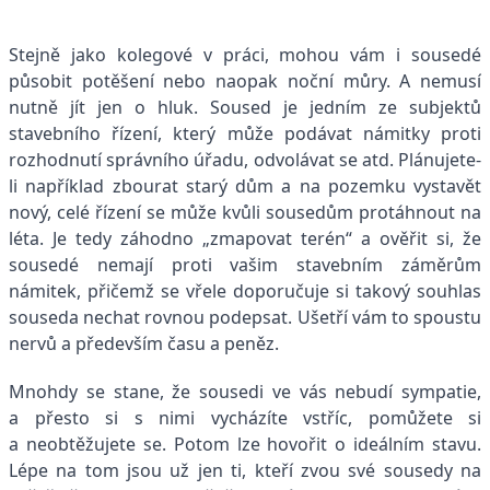
Stejně jako kolegové v práci, mohou vám i sousedé
působit potěšení nebo naopak noční můry. A nemusí
nutně jít jen o hluk. Soused je jedním ze subjektů
stavebního řízení, který může podávat námitky proti
rozhodnutí správního úřadu, odvolávat se atd. Plánujete-
li například zbourat starý dům a na pozemku vystavět
nový, celé řízení se může kvůli sousedům protáhnout na
léta. Je tedy záhodno „zmapovat terén“ a ověřit si, že
sousedé nemají proti vašim stavebním záměrům
námitek, přičemž se vřele doporučuje si takový souhlas
souseda nechat rovnou podepsat. Ušetří vám to spoustu
nervů a především času a peněz.
Mnohdy se stane, že sousedi ve vás nebudí sympatie,
a přesto si s nimi vycházíte vstříc, pomůžete si
a neobtěžujete se. Potom lze hovořit o ideálním stavu.
Lépe na tom jsou už jen ti, kteří zvou své sousedy na