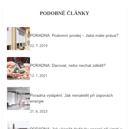
PODOBNÉ ČLÁNKY
PORADNA: Podomní prodej – Jaká máte práva?
22. 7. 2019
PORADNA: Darovat, nebo nechat zdědit?
12. 1. 2021
Poradna vytápění: Jak nenaletět při úsporách
energie
21. 6. 2023
PORADNA: Jak ukončit dodávky energií při úmrtí v