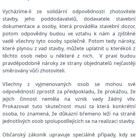
Vycházíme-li ze solidární odpovědnosti zhotovitele
stavby, jeho poddodavatelů, dodavatele stavební
dokumentace a osoby, která prováděla stavební dozor,
potom odpovědny budou ve vztahu k nám a zjištěné
vadě všechny tyto osoby společně. Potom tedy nároky,
které plynou z vad stavby, můžete uplatnit u kterékoli z
těchto osob nebo u některé z nich. V praxi budou
pravděpodobně nároky ze strany objednatelů nejčastěji
směrovány vůči zhotoviteli.
Všechny z vyjmenovaných osob se mohou své
odpovědnosti zprostit za předpokladu, že prokážou, že
jejich činnost neměla na vznik vady žádný vliv.
Prokazovat tuto skutečnost musí ta která konkrétní
osoba, to znamená, že důkazní břemeno leží na straně
jednotlivých osob spolupodílejících se na realizaci stavby.
Občanský zákoník upravuje speciálně případy, kdy se