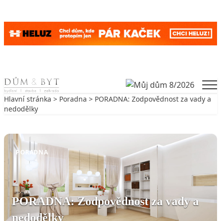
Skip to content
Men
Hlavní stránka
>
Poradna
> PORADNA: Zodpovědnost za vady a
nedodělky
Zpět na Poradna
PORADNA
PORADNA: Zodpovědnost za vady a
nedodělky