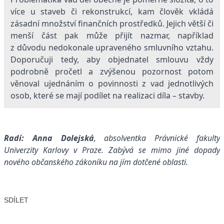
více u staveb či rekonstrukcí, kam člověk vkládá
zásadní množství finančních prostředků. Jejich větší či
menší část pak může přijít nazmar, například
z důvodu nedokonale upraveného smluvního vztahu.
Doporučuji tedy, aby objednatel smlouvu vždy
podrobně pročetl a zvýšenou pozornost potom
věnoval ujednáním o povinnosti z vad jednotlivých
osob, které se mají podílet na realizaci díla – stavby.
Radí: Anna Dolejská
, absolventka Právnické fakulty
Univerzity Karlovy v Praze. Zabývá se mimo jiné dopady
nového občanského zákoníku na jím dotčené oblasti.
SDÍLET
Facebook
X
LinkedIn
Email