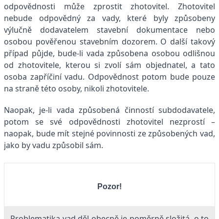
odpovědnosti může zprostit zhotovitel. Zhotovitel
nebude odpovědný za vady, které byly způsobeny
výlučně dodavatelem stavební dokumentace nebo
osobou pověřenou stavebním dozorem. O další takový
případ půjde, bude-li vada způsobena osobou odlišnou
od zhotovitele, kterou si zvolí sám objednatel, a tato
osoba zapříčiní vadu. Odpovědnost potom bude pouze
na straně této osoby, nikoli zhotovitele.
Naopak, je-li vada způsobená činností subdodavatele,
potom se své odpovědnosti zhotovitel nezprostí –
naopak, bude mít stejné povinnosti ze způsobených vad,
jako by vadu způsobil sám.
Pozor!
Problematika vad děl obecně je poměrně složitá, o to