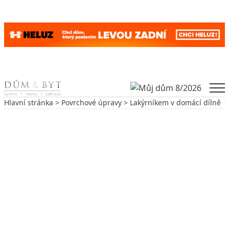
Skip to content
Men
Hlavní stránka
>
Povrchové úpravy
> Lakýrníkem v domácí dílně
Zpět na Povrchové úpravy
POVRCHOVÉ ÚPRAVY
Lakýrníkem v domácí dílně
22. 10. 2015
0 min. čtení