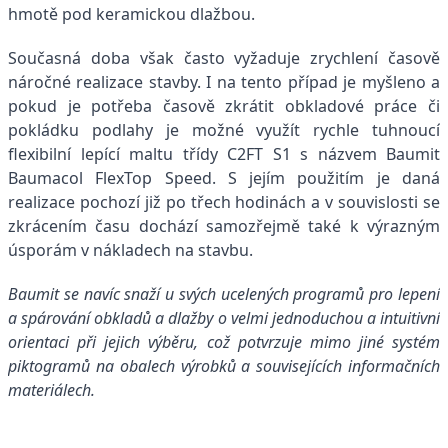
hmotě pod keramickou dlažbou.
Současná doba však často vyžaduje zrychlení časově
náročné realizace stavby. I na tento případ je myšleno a
pokud je potřeba časově zkrátit obkladové práce či
pokládku podlahy je možné využít rychle tuhnoucí
flexibilní lepící maltu třídy C2FT S1 s názvem Baumit
Baumacol FlexTop Speed. S jejím použitím je daná
realizace pochozí již po třech hodinách a v souvislosti se
zkrácením času dochází samozřejmě také k výrazným
úsporám v nákladech na stavbu.
Baumit se navíc snaží u svých ucelených programů pro lepení
a spárování obkladů a dlažby o velmi jednoduchou a intuitivní
orientaci při jejich výběru, což potvrzuje mimo jiné systém
piktogramů na obalech výrobků a souvisejících informačních
materiálech.