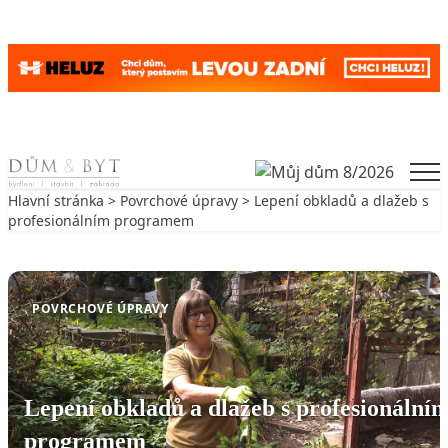
Skip to content
Men
Hlavní stránka
>
Povrchové úpravy
> Lepení obkladů a dlažeb s
profesionálním programem
Zpět na Povrchové úpravy
POVRCHOVÉ ÚPRAVY
Lepení obkladů a dlažeb s profesionální
programem