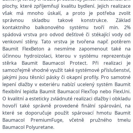
plochy, které zpříjemňují kvalitu bydlení. Jejich realizace
však má mnoho úskalí, a proto je potřeba zvolit
správnou skladbu takové konstrukce. Základ
kontaktního balkonového systému tvoří min. 2%
spádová vrstva pro odvod dešťové či stékající vody od
venkovní stěny. Tato vrstva je tvořena např. potěrem
Baumit FlexBeton a nesmíme zapomenout také na
účinnou hydroizolaci, kterou v systému reprezentuje
stěrka Baumit Baumacol Protect. Při realizaci je
samozřejmě vhodné využít také systémové příslušenství,
jakými jsou těsnící pásky či okapní profily. Pro samotné
lepení dlažby v exteriéru nabízí ucelený systém Baumit
flexibilní lepidla Baumit Baumacol FlexTop nebo FlexUni.
O kvalitní a esteticky zvládnuté realizaci dlažby i obkladu
hovoří také správně provedené finální spárování, na
které se doporučuje použít spárovací hmotu Baumit
Baumacol PremiumFuge, včetně pružného tmelu
Baumacol Polyuretane.