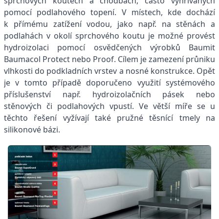
sprchových koutech a chodbách, často vyhřívaných
pomocí podlahového topení. V místech, kde dochází
k přímému zatížení vodou, jako např. na stěnách a
podlahách v okolí sprchového koutu je možné provést
hydroizolaci pomocí osvědčených výrobků Baumit
Baumacol Protect nebo Proof. Cílem je zamezení průniku
vlhkosti do podkladních vrstev a nosné konstrukce. Opět
je v tomto případě doporučeno využití systémového
příslušenství např. hydroizolačních pásek nebo
stěnových či podlahových vpustí. Ve větší míře se u
těchto řešení vyžívají také pružné těsnící tmely na
silikonové bázi.