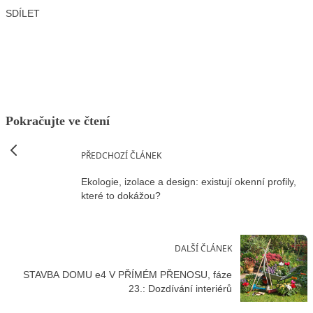
SDÍLET
Facebook
X
LinkedIn
Email
Pokračujte ve čtení
PŘEDCHOZÍ ČLÁNEK
Ekologie, izolace a design: existují okenní profily,
které to dokážou?
DALŠÍ ČLÁNEK
STAVBA DOMU e4 V PŘÍMÉM PŘENOSU, fáze
23.: Dozdívání interiérů