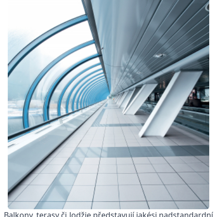
Balkony, terasy či lodžie představují jakési nadstandardní