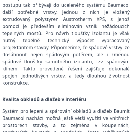
postupu tak přibývají do uceleného systému Baumacol
další potřebné vrstvy. Jednou z nich je vložený
extrudovaný polystyren Austrotherm XPS, s jehož
pomocí je především eliminován vznik nežádoucích
tepelných mostů. Pro návrh tloušťky izolantu je však
nutný tepelně technický výpočet vypracovaný
projektantem stavby. Připomeňme, že spádové vrstvy lze
dosáhnout nejen spádovým potěrem, ale i změnou
spádové tloušťky samotného izolantu, tzv. spádovým
klínem. Takto provedené řešení zajišťuje dokonalé
spojení jednotlivých vrstev, a tedy dlouhou životnost
konstrukce.
Kvalita obkladů a dlažeb v interiéru
Systém pro lepení a spárování obkladů a dlažeb Baumit
Baumacol nachází možná ještě větší využití ve vnitřních
prostorech stavby, a to zejména v koupelnách,