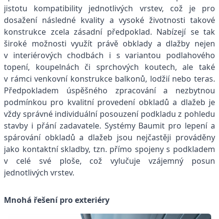
jistotu kompatibility jednotlivých vrstev, což je pro
dosažení následné kvality a vysoké životnosti takové
konstrukce zcela zásadní předpoklad. Nabízejí se tak
široké možnosti využít právě obklady a dlažby nejen
v interiérových chodbách i s variantou podlahového
topení, koupelnách či sprchových koutech, ale také
v rámci venkovní konstrukce balkonů, lodžií nebo teras.
Předpokladem úspěšného zpracování a nezbytnou
podmínkou pro kvalitní provedení obkladů a dlažeb je
vždy správné individuální posouzení podkladu z pohledu
stavby i přání zadavatele. Systémy Baumit pro lepení a
spárování obkladů a dlažeb jsou nejčastěji prováděny
jako kontaktní skladby, tzn. přímo spojeny s podkladem
v celé své ploše, což vylučuje vzájemný posun
jednotlivých vrstev.
Mnohá řešení pro exteriéry