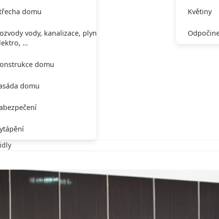
třecha domu
Květiny
ozvody vody, kanalizace, plynu,
Odpočine
lektro, …
onstrukce domu
asáda domu
abezpečení
ytápění
idly