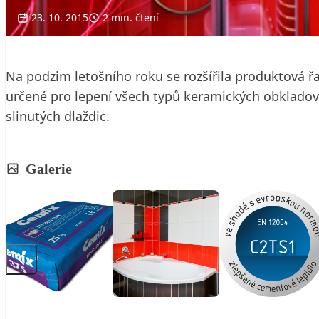
23. 10. 2015
2 min. čtení
Na podzim letošního roku se rozšířila produktová řa
určené pro lepení všech typů keramických obkladový
slinutých dlaždic.
Galerie