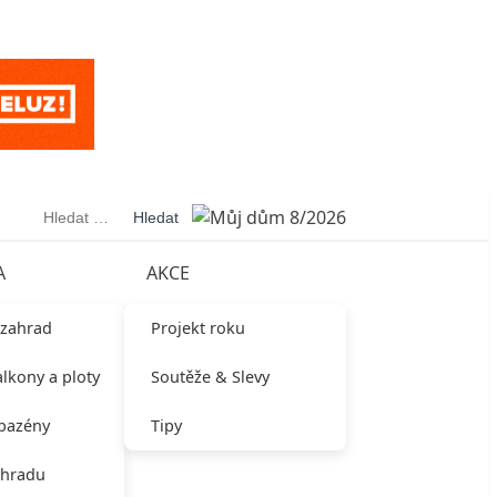
Vyhledávání
A
AKCE
 zahrad
Projekt roku
alkony a ploty
Soutěže & Slevy
 bazény
Tipy
ahradu