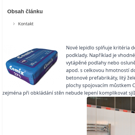
Obsah článku
Kontakt
Nové lepidlo splňuje kritéria 
podklady. Například je vhodn
vytápěné podlahy nebo osluně
apod. s celkovou hmotností do
betonové prefabrikáty, litý ž
plochy spojovacím můstkem Cem
zejména při obkládání stěn nebude lepení komplikovat sjíž