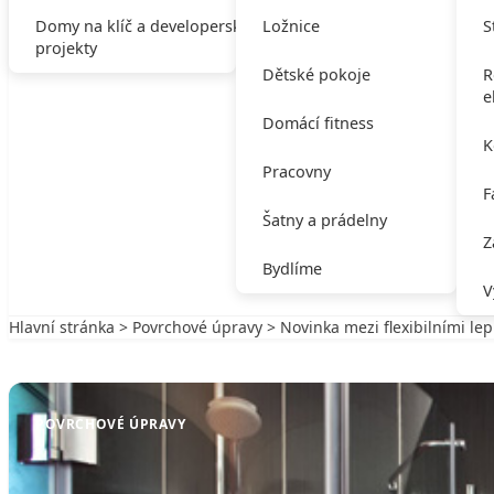
Domy na klíč a developerské
Ložnice
S
projekty
Dětské pokoje
R
e
Domácí fitness
K
Pracovny
F
Šatny a prádelny
Z
Bydlíme
V
Hlavní stránka
>
Povrchové úpravy
> Novinka mezi flexibilními lep
Zpět na Povrchové úpravy
POVRCHOVÉ ÚPRAVY