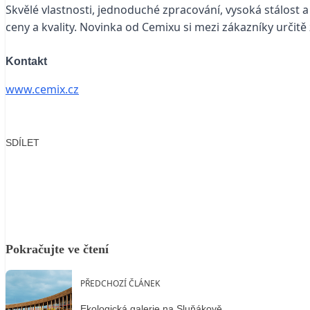
Skvělé vlastnosti, jednoduché zpracování, vysoká stálost a
ceny a kvality. Novinka od Cemixu si mezi zákazníky určitě 
Kontakt
www.cemix.cz
SDÍLET
Facebook
X
LinkedIn
Email
Pokračujte ve čtení
PŘEDCHOZÍ ČLÁNEK
Ekologická galerie na Sluňákově