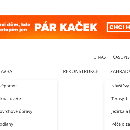
O NÁS
ČASOPIS
TAVBA
REKONSTRUKCE
ZAHRAD
vépomocí
Návštěvy
kna, dveře
Terasy, b
ovrchové úpravy
Jezírka a
odlahy
Péče o z