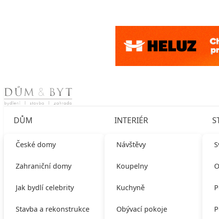
Skip to content
DŮM
INTERIÉR
S
České domy
Návštěvy
S
Zahraniční domy
Koupelny
O
Jak bydlí celebrity
Kuchyně
P
Stavba a rekonstrukce
Obývací pokoje
P