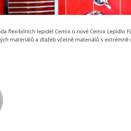
da flexibilních lepidel Cemix o nové Cemix Lepidlo F
ch materiálů a dlažeb včetně materiálů s extrémně n