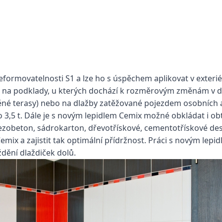
deformovatelnosti S1 a lze ho s úspěchem aplikovat v exterié
é na podklady, u kterých dochází k rozměrovým změnám v dů
né terasy) nebo na dlažby zatěžované pojezdem osobních 
 3,5 t.
Dále je s novým lepidlem Cemix možné obkládat i obt
elezobeton, sádrokarton, dřevotřískové, cementotřískové des
ix a zajistit tak optimální přídržnost. Práci s novým lepid
dění dlaždiček dolů.