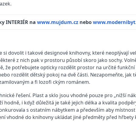
vazek.
iky INTERIÉR na
www.mujdum.cz
nebo
www.modernibyt.
si dovolit i takové designové knihovny, které neoplývají ve
které z nich pak v prostoru působí skoro jako sochy. Volně 
, že potřebujete opticky rozdělit prostor na určité funkční
ebo rozdělit dětský pokoj na dvě části. Nezapomeňte, jak t
i zamilovaným a fi lozofi ckým románem.
ické řešení. Plast a sklo jsou vhodné pouze pro „nižší nákl
hodně, i když důležitá je také jejich délka a kvalita podpěr
konkurovala s ostatním nábytkem a především aby místnost o
ení vhodné do knihovny ukládat jiné předměty před hřbety k