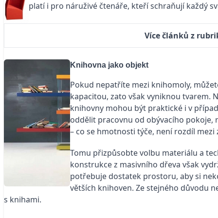
platí i pro náruživé čtenáře, kteří schraňují každý s
Více článků z rubr
Knihovna jako objekt
Pokud nepatříte mezi knihomoly, můžete 
kapacitou, zato však vyniknou tvarem. Ně
knihovny mohou být praktické i v případě
oddělit pracovnu od obývacího pokoje, n
– co se hmotnosti týče, není rozdíl mez
Tomu přizpůsobte volbu materiálu a techn
konstrukce z masivního dřeva však vydrží 
potřebuje dostatek prostoru, aby si ne
větších knihoven. Ze stejného důvodu n
s knihami.