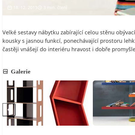
18. 12. 2013
3 min. čtení
Velké sestavy nábytku zabírající celou stěnu obývací
kousky s jasnou funkcí, ponechávající prostoru lehk
častěji vnášejí do interiéru hravost i dobře promyšl
Galerie