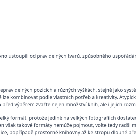
no ustoupili od pravidelných tvarů, způsobného uspořádání 
 nepravidelných pozicích a různých výškách, stejně jako syst
lze kombinovat podle vlastních potřeb a kreativity. Atypick
před výběrem zvažte nejen množství knih, ale i jejich rozm
elký formát, protože jedině na velkých fotografiích dostat
en však takové formáty nemůže pojmout, volte tedy radši 
ice, popřípadě prostorné knihovny až ke stropu dlouhé pře