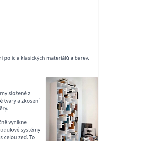
polic a klasických materiálů a barev.
émy složené z
é tvary a zkosení
ěry.
ečně vynikne
modulové systémy
s celou zeď. To