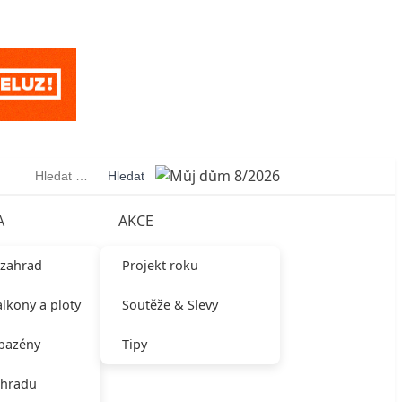
Vyhledávání
A
AKCE
 zahrad
Projekt roku
alkony a ploty
Soutěže & Slevy
 bazény
Tipy
ahradu