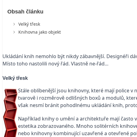
Obsah článku
Velký třesk
Knihovna jako objekt
Ukládání knih nemohlo být nikdy zábavnější. Designéři dáv
Místo toho nastolili nový řád. Vlastně ne-řád…
Velký třesk
Stále oblíbenější jsou knihovny, které mají police v
tvarově i rozměrově odlišných boxů a modulů, které 
však nesmí bránit pohodlnému ukládání knih, proto 
Například knihy o umění a architektuře mají často v
estetika zobrazovaného. Mnoho solitérních knihov
nebo knihovny kombinující uzavřené a otevřené pol