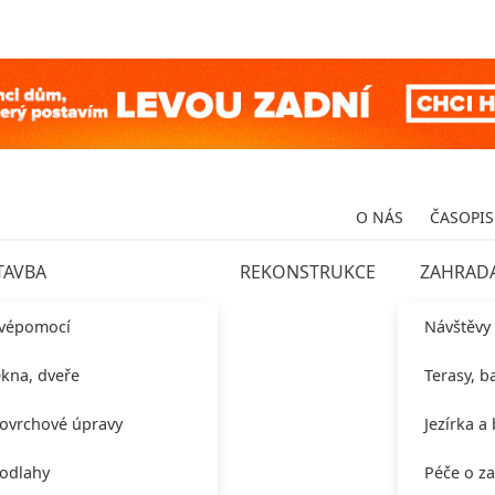
O NÁS
ČASOPIS
TAVBA
REKONSTRUKCE
ZAHRAD
vépomocí
Návštěvy
kna, dveře
Terasy, b
ovrchové úpravy
Jezírka a
odlahy
Péče o z