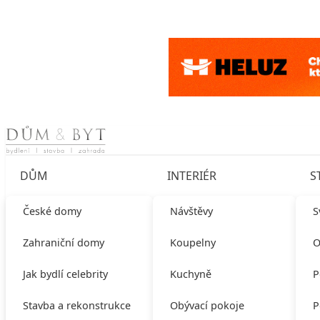
Skip to content
DŮM
INTERIÉR
S
České domy
Návštěvy
S
Zahraniční domy
Koupelny
O
Jak bydlí celebrity
Kuchyně
P
Stavba a rekonstrukce
Obývací pokoje
P