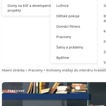
Domy na klíč a developerské
Ložnice
S
projekty
Dětské pokoje
R
e
Domácí fitness
K
Pracovny
F
Šatny a prádelny
Z
Bydlíme
V
Hlavní stránka
>
Pracovny
> Knihovny vnášejí do interiéru hravost
Zpět na Pracovny
PRACOVNY