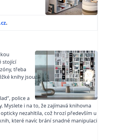
cz
.
lkou
stojící
 zóny, třeba
ěžké knihy jsou
ad“, police a
y. Myslete i na to, že zajímavá knihovna
pticky nezahltila, což hrozí především u
nih, které navíc brání snadné manipulaci