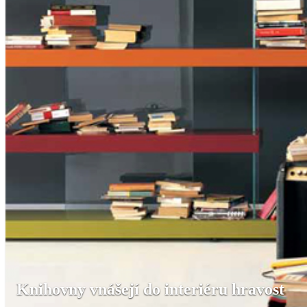
Knihovny vnášejí do interiéru hravost