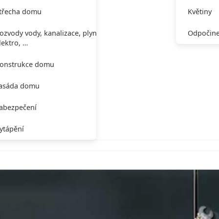
třecha domu
Květiny
ozvody vody, kanalizace, plynu,
Odpočine
lektro, …
onstrukce domu
asáda domu
abezpečení
ytápění