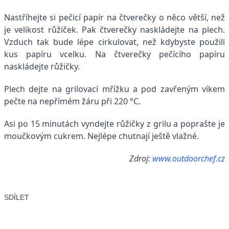
Nastříhejte si pečicí papír na čtverečky o něco větší, než
je velikost růžiček. Pak čtverečky naskládejte na plech.
Vzduch tak bude lépe cirkulovat, než kdybyste použili
kus papíru vcelku. Na čtverečky pečícího papíru
naskládejte růžičky.
Plech dejte na grilovací mřížku a pod zavřeným víkem
pečte na nepřímém žáru při 220 °C.
Asi po 15 minutách vyndejte růžičky z grilu a poprašte je
moučkovým cukrem. Nejlépe chutnají ještě vlažné.
Zdroj:
www.outdoorchef.cz
SDÍLET
Facebook
X
LinkedIn
Email