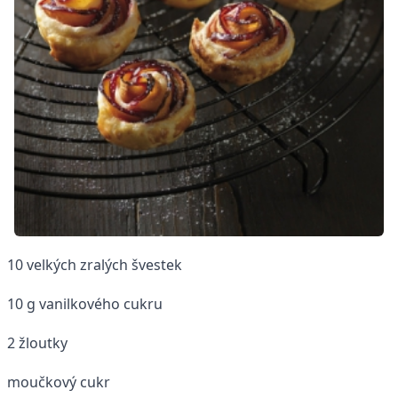
10 velkých zralých švestek
10 g vanilkového cukru
2 žloutky
moučkový cukr