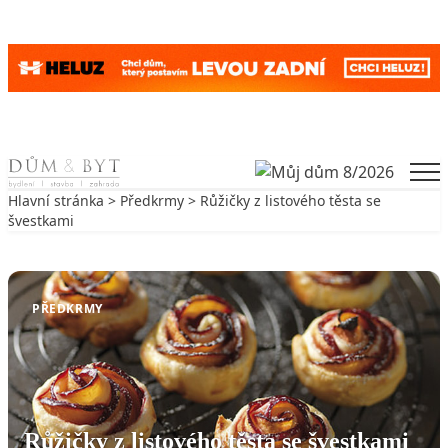
Skip to content
Men
Hlavní stránka
>
Předkrmy
> Růžičky z listového těsta se
švestkami
Zpět na Předkrmy
PŘEDKRMY
Růžičky z listového těsta se švestkami