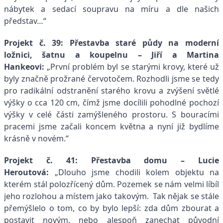
nábytek a sedací soupravu na míru a dle našich
představ…“
Projekt č. 39: Přestavba staré půdy na moderní
ložnici, šatnu a koupelnu – Jiří a Martina
Hankeovi:
„První problém byl se starými krovy, které už
byly značně prožrané červotočem. Rozhodli jsme se tedy
pro radikální odstranění starého krovu a zvýšení světlé
výšky o cca 120 cm, čímž jsme docílili pohodlné pochozí
výšky v celé části zamýšleného prostoru. S bouracími
pracemi jsme začali koncem května a nyní již bydlíme
krásně v novém.“
Projekt č. 41: Přestavba domu – Lucie
Heroutová:
„
Dlouho jsme chodili kolem objektu na
kterém stál polozřícený dům. Pozemek se nám velmi líbíl
jeho rozlohou a místem jako takovým. Tak nějak se stále
přemýšlelo o tom, co by bylo lepší: zda dům zbourat a
postavit novým, nebo alespoň zanechat původní