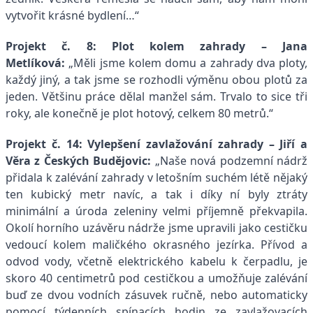
vytvořit krásné bydlení…“
Projekt č. 8: Plot kolem zahrady
–
Jana
Metlíková:
„Měli jsme kolem domu a zahrady dva ploty,
každý jiný, a tak jsme se rozhodli výměnu obou plotů za
jeden. Většinu práce dělal manžel sám. Trvalo to sice tři
roky, ale konečně je plot hotový, celkem 80 metrů.“
Projekt č. 14: Vylepšení zavlažování zahrady
–
Jiří a
Věra z Českých Budějovic:
„
Naše nová podzemní nádrž
přidala k zalévání zahrady v letošním suchém létě nějaký
ten kubický metr navíc, a tak i díky ní byly ztráty
minimální a úroda zeleniny velmi příjemně překvapila.
Okolí horního uzávěru nádrže jsme upravili jako cestičku
vedoucí kolem maličkého okrasného jezírka. Přívod a
odvod vody, včetně elektrického kabelu k čerpadlu, je
skoro 40 centimetrů pod cestičkou a umožňuje zalévání
buď ze dvou vodních zásuvek ručně, nebo automaticky
pomocí týdenních spínacích hodin ze zavlažovacích