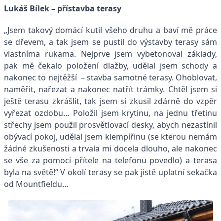
Lukáš Bílek – přístavba terasy
„Jsem takový domácí kutil všeho druhu a baví mě práce
se dřevem, a tak jsem se pustil do výstavby terasy sám
vlastníma rukama. Nejprve jsem vybetonoval základy,
pak mě čekalo položení dlažby, udělal jsem schody a
nakonec to nejtěžší – stavba samotné terasy. Ohoblovat,
naměřit, nařezat a nakonec natřít trámky. Chtěl jsem si
ještě terasu zkrášlit, tak jsem si zkusil zdárně do vzpěr
vyřezat ozdobu… Položil jsem krytinu, na jednu třetinu
střechy jsem použil prosvětlovací desky, abych nezastínil
obývací pokoj, udělal jsem klempířinu (se kterou nemám
žádné zkušenosti a trvala mi docela dlouho, ale nakonec
se vše za pomoci přítele na telefonu povedlo) a terasa
byla na světě!“ V okolí terasy se pak jistě uplatní sekačka
od Mountfieldu…