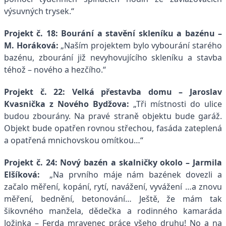
výsuvných trysek.
“
Projekt č. 18: Bourání a stavění skleníku a bazénu –
M. Horáková:
„
Naším projektem bylo vybourání starého
bazénu, zbourání již nevyhovujícího skleníku a stavba
téhož – nového a hezčího.
“
Projekt č. 22: Velká přestavba domu –
Jaroslav
Kvasnička z Nového Bydžova:
„Tři místnosti do ulice
budou zbourány. Na pravé straně objektu bude garáž.
Objekt bude opatřen rovnou střechou, fasáda zateplená
a opatřená mnichovskou omítkou…“
Projekt č. 24: Nový bazén a skalničky okolo – Jarmila
Elšíková:
„Na prvního máje nám bazének dovezli a
začalo měření, kopání, rytí, navážení, vyvážení …a znovu
měření, bednění, betonování… Ještě, že mám tak
šikovného manžela, dědečka a rodinného kamaráda
Jožinka – Ferda mravenec práce všeho druhu! No a na