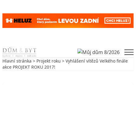
Skip to content
Men
Hlavní stránka
>
Projekt roku
> Vyhlášení vítězů Velkého finále
akce PROJEKT ROKU 2017!
Zpět na Projekt roku
PROJEKT ROKU
Vyhlášení vítězů Velkého finále akce
PROJEKT ROKU 2017!
2. 11. 2017
8 min. čtení