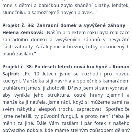
mne s dětmi a babičkou zbylo shánění dlažby, lehátek,
slunečníku a samozřejmě nových plavek…“
Projekt č. 36: Zahradní domek a vyvýšené záhony –
Helena Zemková:
„Naším projektem roku byla realizace
zahradního domku a vyvýšených záhonů v nevyužité
části zahrady. Začali jsme v březnu, fotky dokončených
plánů zasílám.
“
Projekt č. 38: Po deseti letech nová kuchyně – Roman
Sajfríd:
„Po 10 letech jsme se rozhodli pro novou
kuchyni. Manželka si ji navrhla a společně s kamarádem
truhlářem jsme si ji zhotovili. Dřevo jsem si sám vydrásal,
aby vynikla jeho struktura, ostré hrany zjemnil a
manželka ji natřela. Jsme rádi, když si můžeme sami na
svém nábytku alespoň trochu zapracovat. Spotřebiče
jsme neřešili, ty původní fungují, a proto není třeba je
měnit za jiné. Dále Vám zasílám i pár fotek z našeho
obývacího pokoje, kde máme stejným způsobem dělaný