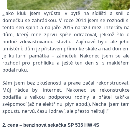
„Jako kluk jsem vyrůstal v bytě na sídlišti a snil o
domečku se zahrádkou. V roce 2014 jsem se rozhodl si
tento sen splnit a na jaře 2015 narazil mezi inzeráty na
dům, který mne zprvu spíše odrazoval, jelikož šlo o
hodně zdevastovanou stavbu. Zajímavé bylo ale jeho
umístění: dům je přistaven přímo ke skále a nad domem
je kulturní památka – zámeček. Nakonec jsem se ale
rozhodl pro prohlídku a ještě ten den si s makléřem
podal ruku.
Sám jsem bez zkušeností a praxe začal rekonstruovat.
Můj rádce byl internet. Nakonec se rekonstrukce
podařila s velkou podporou rodiny a přátel takřka
svépomocí (až na elektřinu, plyn apod.). Nechal jsem tam
spoustu nervů, času i zdraví, ale přesto nelituji!“
2. cena – benzinová sekačka SP 535 HW 4S