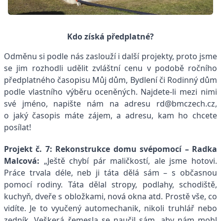
Kdo získá předplatné?
Odměnu si podle nás zaslouží i další projekty, proto jsme
se jim rozhodli udělit zvláštní cenu v podobě ročního
předplatného časopisu Můj dům, Bydlení či Rodinný dům
podle vlastního výběru oceněných. Najdete-li mezi nimi
své jméno, napište nám na adresu rd@bmczech.cz,
o jaký časopis máte zájem, a adresu, kam ho chcete
posílat!
Projekt č. 7: Rekonstrukce domu svépomocí
–
Radka
Malcová:
„Ještě chybí pár maličkostí, ale jsme hotovi.
Práce trvala déle, neb ji táta dělá sám – s občasnou
pomocí rodiny. Táta dělal stropy, podlahy, schodiště,
kuchyň, dveře s obložkami, nová okna atd. Prostě vše, co
vidíte. Je to vyučený automechanik, nikoli truhlář nebo
zedník. Veškerá řemesla se naučil sám, aby nám mohl