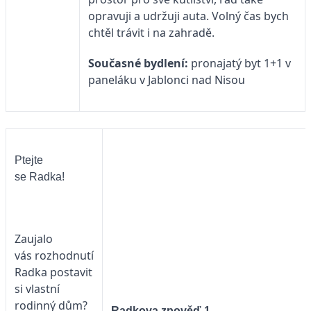
opravuji a udržuji auta. Volný čas bych
chtěl trávit i na zahradě.
Současné bydlení:
pronajatý byt 1+1 v
paneláku v Jablonci nad Nisou
Ptejte
se Radka!
Zaujalo
vás rozhodnutí
Radka postavit
si vlastní
rodinný dům?
Radkova zpověď 1.