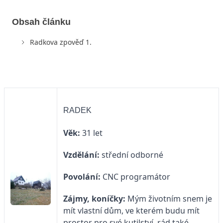
Obsah článku
Radkova zpověď 1.
RADEK
Věk:
31 let
Vzdělání:
střední odborné
Povolání:
CNC programátor
Zájmy, koníčky:
Mým životním snem je
mít vlastní dům, ve kterém budu mít
prostor pro své kutilství, rád také