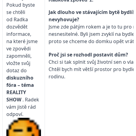
Pokud byste
Jak dlouho ve stávajícím bytě bydlíš 
se chtěli
nevyhovuje?
od Radka
Jsme zde pátým rokem a je to tu pro 
dozvědět
nesnesitelné. Byli jsem zvyklí na bydle
informace,
proto se chceme do domku opět vrátit
na které jsme
ve zpovědi
Proč jsi se rozhodl postavit dům?
zapomněli,
Chci si tak splnit svůj životní sen o v
vložte svůj
Chtěl bych mít větší prostor pro bydle
dotaz do
rodinu.
diskuzního
fóra – téma
REALITY
SHOW
. Radek
vám jistě rád
odpoví.