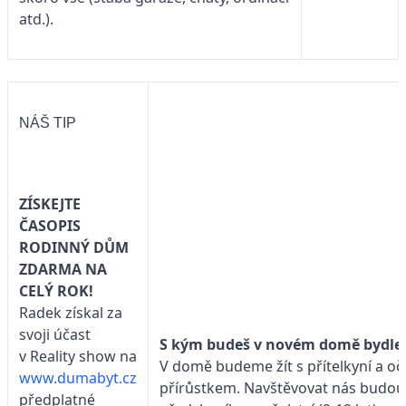
atd.).
NÁŠ TIP
ZÍSKEJTE
ČASOPIS
RODINNÝ DŮM
ZDARMA NA
CELÝ ROK!
Radek získal za
svoji účast
S kým budeš v novém domě bydle
v Reality show na
V domě budeme žít s přítelkyní a 
www.dumabyt.cz
přírůstkem. Navštěvovat nás budou
předplatné