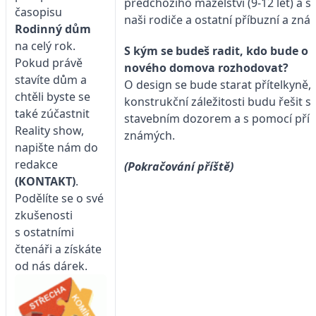
předchozího maželství (9-12 let) a
časopisu
naši rodiče a ostatní příbuzní a zná
Rodinný dům
na celý rok.
S kým se budeš radit, kdo bude o
Pokud právě
nového domova rozhodovat?
stavíte dům a
O design se bude starat přítelkyně, 
chtěli byste se
konstrukční záležitosti budu řešit s
také zúčastnit
stavebním dozorem a s pomocí pří
Reality show,
známých.
napište nám do
redakce
(Pokračování příště)
(KONTAKT)
.
Podělíte se o své
zkušenosti
s ostatními
čtenáři a získáte
od nás dárek.