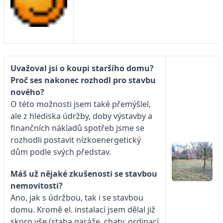
Uvažoval jsi o koupi staršího domu?
Proč ses nakonec rozhodl pro stavbu
nového?
O této možnosti jsem také přemýšlel,
ale z hlediska údržby, doby výstavby a
finančních nákladů spotřeb jsme se
rozhodli postavit nízkoenergetický
dům podle svých představ.
Máš už nějaké zkušenosti se stavbou
nemovitosti?
Ano, jak s údržbou, tak i se stavbou
domu. Kromě el. instalací jsem dělal již
skoro vše (staba garáže, chaty, ordinací