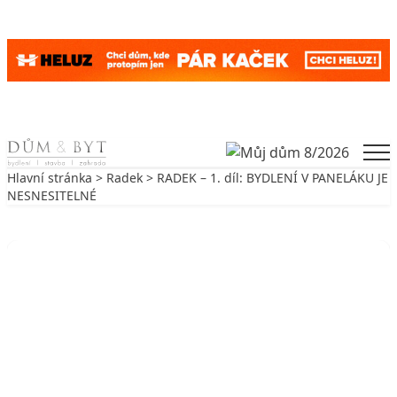
Skip to content
Men
Hlavní stránka
>
Radek
> RADEK – 1. díl: BYDLENÍ V PANELÁKU JE
NESNESITELNÉ
Zpět na Radek
RADEK
RADEK – 1. díl: BYDLENÍ V
PANELÁKU JE NESNESITELNÉ
5. 5. 2009
3 min. čtení