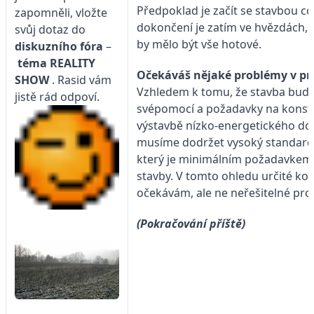
Předpoklad je začít se stavbou co
zapomněli, vložte
dokončení je zatím ve hvězdách, a
svůj dotaz do
by mělo být vše hotové.
diskuzního fóra
–
téma
REALITY
Očekáváš nějaké problémy v pr
SHOW
. Rasid vám
Vzhledem k tomu, že stavba bud
jistě rád odpoví.
svépomocí a požadavky na konstru
výstavbě nízko-energetického do
musíme dodržet vysoký standard
který je minimálním požadavkem
stavby. V tomto ohledu určité ko
očekávám, ale ne neřešitelné pro
(Pokračování příště)