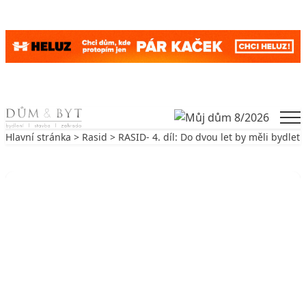
Skip to content
Men
Hlavní stránka
>
Rasid
> RASID- 4. díl: Do dvou let by měli bydlet
Zpět na Rasid
RASID
RASID- 4. díl: Do dvou let by měli
bydlet
10. 4. 2009
3 min. čtení