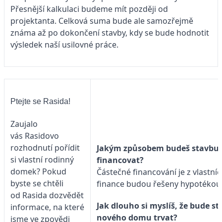
Přesnější kalkulaci budeme mít později od
projektanta. Celková suma bude ale samozřejmě
známa až po dokončení stavby, kdy se bude hodnotit
výsledek naší usilovné práce.
Ptejte se Rasida!
Zaujalo
vás Rasidovo
rozhodnutí pořídit
Jakým způsobem budeš stavbu
si vlastní rodinný
financovat?
domek? Pokud
Částečné financování je z vlastníc
byste se chtěli
finance budou řešeny hypotékou
od Rasida dozvědět
Jak dlouho si myslíš, že bude s
informace, na které
nového domu trvat?
jsme ve zpovědi