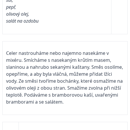
sůl,
pepř,
olivový olej,
salát na ozdobu
Celer nastrouháme nebo najemno nasekáme v
mixéru. Smícháme s nasekaným krůtím masem,
slaninou a nahrubo sekanými kaštany. Směs osolíme,
opepříme, a aby byla vláčná, můžeme přidat lžíci
vody. Ze směsi tvoříme bochánky, které osmažíme na
olivovém oleji z obou stran. Smažíme zvolna při nižší
teplotě. Podáváme s bramborovou kaší, uvařenými
bramborami a se salátem.