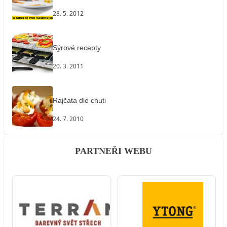
28. 5. 2012
Sýrové recepty
20. 3. 2011
Rajčata dle chuti
24. 7. 2010
PARTNEŘI WEBU