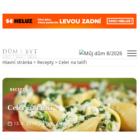
Skip to content
Men
Hlavní stránka
>
Recepty
> Celer na talíři
Zpět na Recepty
RECEPTY
Celer na talíři
13. 6. 2010
4 min. čtení