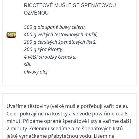
RICOTTOVÉ MUŠLE SE ŠPENÁTOVOU
OZVĚNOU
500 g oloupané bulvy celeru,
400 g velkých těstovinových mušlí,
200 g čerstvých špenátových listů,
200 g sýra Ricotty,
4 větší stroužky česneku,
sůl,
olivový olej
Uvaříme těstoviny (velké mušle potřebují vařit déle).
Celer pokrájíme na kostky a ve vodě povaříme cca 8
minut. Přidáme oprané špenátové listy a vaříme další
2 minuty. Zeleninu scedíme a ze špenátových listů
ještě vymačkáme přebytečnou vodu. Lisem na