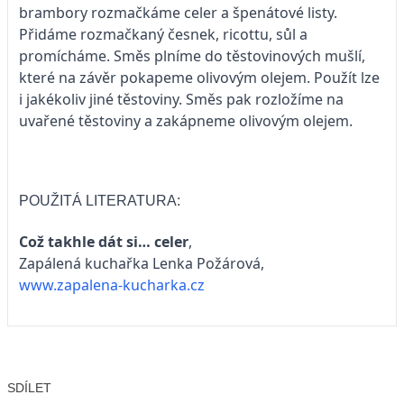
brambory rozmačkáme celer a špenátové listy.
Přidáme rozmačkaný česnek, ricottu, sůl a
promícháme. Směs plníme do těstovinových mušlí,
které na závěr pokapeme olivovým olejem. Použít lze
i jakékoliv jiné těstoviny. Směs pak rozložíme na
uvařené těstoviny a zakápneme olivovým olejem.
POUŽITÁ LITERATURA:
Což takhle dát si… celer
,
Zapálená kuchařka Lenka Požárová,
www.zapalena-kucharka.cz
SDÍLET