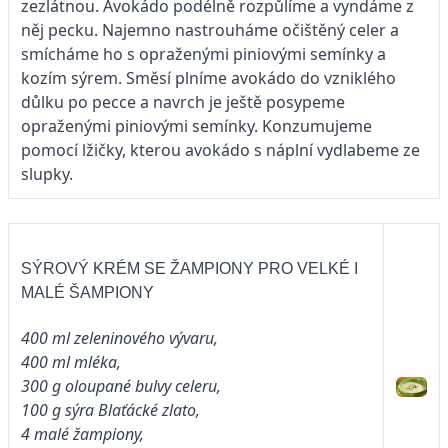
zezlátnou. Avokádo podélně rozpůlíme a vyndáme z
něj pecku. Najemno nastrouháme očištěný celer a
smícháme ho s opraženými piniovými semínky a
kozím sýrem. Směsí plníme avokádo do vzniklého
důlku po pecce a navrch je ještě posypeme
opraženými piniovými semínky. Konzumujeme
pomocí lžičky, kterou avokádo s náplní vydlabeme ze
slupky.
SÝROVÝ KRÉM SE ŽAMPIONY PRO VELKÉ I
MALÉ ŠAMPIONY
400 ml zeleninového vývaru,
400 ml mléka,
300 g oloupané bulvy celeru,
100 g sýra Blaťácké zlato,
4 malé žampiony,