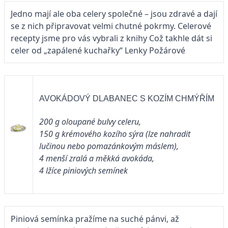
Jedno mají ale oba celery společné – jsou zdravé a dají
se z nich připravovat velmi chutné pokrmy. Celerové
recepty jsme pro vás vybrali z knihy Což takhle dát si
celer od „zapálené kuchařky“ Lenky Požárové
AVOKÁDOVÝ DLABANEC S KOZÍM CHMÝŘÍM
200 g oloupané bulvy celeru,
150 g krémového kozího sýra (lze nahradit
lučinou nebo pomazánkovým máslem),
4 menší zralá a měkká avokáda,
4 lžíce piniových semínek
Piniová semínka pražíme na suché pánvi, až