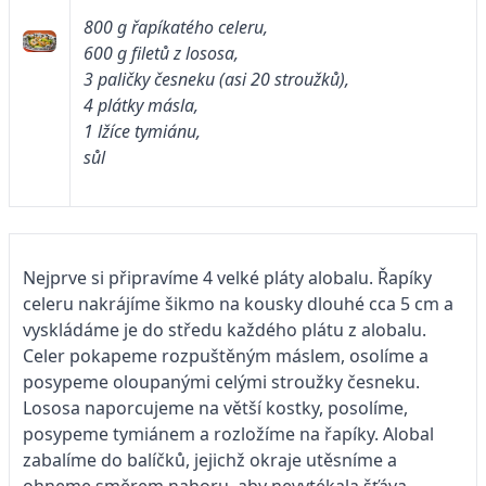
800 g řapíkatého celeru,
600 g filetů z lososa,
3 paličky česneku (asi 20 stroužků),
4 plátky másla,
1 lžíce tymiánu,
sůl
Nejprve si připravíme 4 velké pláty alobalu. Řapíky
celeru nakrájíme šikmo na kousky dlouhé cca 5 cm a
vyskládáme je do středu každého plátu z alobalu.
Celer pokapeme rozpuštěným máslem, osolíme a
posypeme oloupanými celými stroužky česneku.
Lososa naporcujeme na větší kostky, posolíme,
posypeme tymiánem a rozložíme na řapíky. Alobal
zabalíme do balíčků, jejichž okraje utěsníme a
ohneme směrem nahoru, aby nevytékala šťáva.