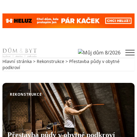
Skip to content
Men
Hlavní stránka
>
Rekonstrukce
> Přestavba půdy v obytné
podkroví
Zpět na Rekonstrukce
REKONSTRUKCE
Přestavba půdy v obytné podkroví