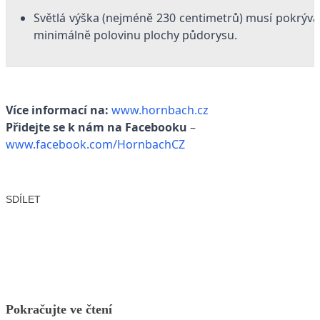
Světlá výška (nejméně 230 centimetrů) musí pokrýva
minimálně polovinu plochy půdorysu.
Více informací na:
www.hornbach.cz
Přidejte se k nám na Facebooku
–
www.facebook.com/HornbachCZ
SDÍLET
Facebook
X
LinkedIn
Email
Pokračujte ve čtení