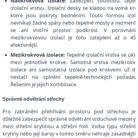
Nadkrokvová izolace:
Zabezpečí souvislou, tepel
izolační vrstvu. Izolační desky se kladou na volné kro
které jsou pokryty bedněním. Touto formou izol
nevnikají žádné spáry nebo tepelné mosty a nezmenš
se ani vnitřní prostor podkroví. V porovnání
mezikrokvovou izolací je toto zateplení až o 4
efektivnější.
Mezikrokvová izolace:
Tepelně izolační vrstva se ukl
mezi jednotlivé krokve. Samotná vrstva mezikrokv
izolace ani samostatná izolace pod krokvemi už d
nestačí na splnění tepelně-technických požadav
Řešením je jejich kombinace.
Správné odvětrání střechy
Pro zabránění přehřívání prostoru pod střechou je
důležité zabezpečit správné odvětrání vzduchové mezery
mezi střešní krytinou a střešní folií. Volba typu střešní
krytiny nebo její barvy v tomto směru nehraje zásadnější