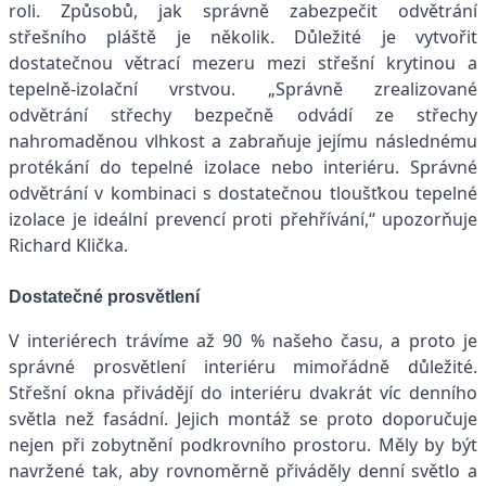
roli. Způsobů, jak správně zabezpečit odvětrání
střešního pláště je několik. Důležité je vytvořit
dostatečnou větrací mezeru mezi střešní krytinou a
tepelně-izolační vrstvou. „Správně zrealizované
odvětrání střechy bezpečně odvádí ze střechy
nahromaděnou vlhkost a zabraňuje jejímu následnému
protékání do tepelné izolace nebo interiéru. Správné
odvětrání v kombinaci s dostatečnou tloušťkou tepelné
izolace je ideální prevencí proti přehřívání,“ upozorňuje
Richard Klička.
Dostatečné prosvětlení
V interiérech trávíme až 90 % našeho času, a proto je
správné prosvětlení interiéru mimořádně důležité.
Střešní okna přivádějí do interiéru dvakrát víc denního
světla než fasádní. Jejich montáž se proto doporučuje
nejen při zobytnění podkrovního prostoru. Měly by být
navržené tak, aby rovnoměrně přiváděly denní světlo a