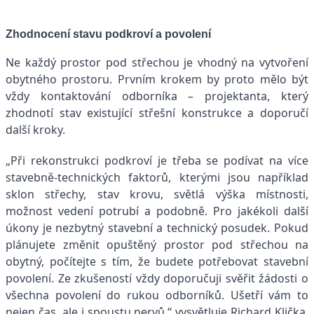
Zhodnocení stavu podkroví a povolení
Ne každý prostor pod střechou je vhodný na vytvoření
obytného prostoru. Prvním krokem by proto mělo být
vždy kontaktování odborníka – projektanta, který
zhodnotí stav existující střešní konstrukce a doporučí
další kroky.
„Při rekonstrukci podkroví je třeba se podívat na více
stavebně-technických faktorů, kterými jsou například
sklon střechy, stav krovu, světlá výška místnosti,
možnost vedení potrubí a podobně. Pro jakékoli další
úkony je nezbytný stavební a technický posudek. Pokud
plánujete změnit opuštěný prostor pod střechou na
obytný, počítejte s tím, že budete potřebovat stavební
povolení. Ze zkušeností vždy doporučuji svěřit žádosti o
všechna povolení do rukou odborníků. Ušetří vám to
nejen čas, ale i spoustu nervů,“ vysvětluje Richard Klička,