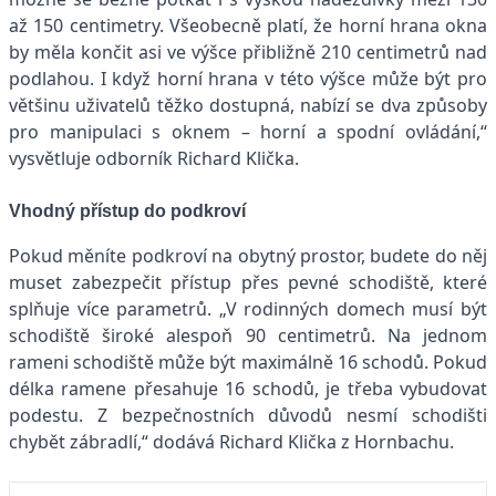
až 150 centimetry. Všeobecně platí, že horní hrana okna
by měla končit asi ve výšce přibližně 210 centimetrů nad
podlahou. I když horní hrana v této výšce může být pro
většinu uživatelů těžko dostupná, nabízí se dva způsoby
pro manipulaci s oknem – horní a spodní ovládání,“
vysvětluje odborník Richard Klička.
Vhodný přístup do podkroví
Pokud měníte podkroví na obytný prostor, budete do něj
muset zabezpečit přístup přes pevné schodiště, které
splňuje více parametrů. „V rodinných domech musí být
schodiště široké alespoň 90 centimetrů. Na jednom
rameni schodiště může být maximálně 16 schodů. Pokud
délka ramene přesahuje 16 schodů, je třeba vybudovat
podestu. Z bezpečnostních důvodů nesmí schodišti
chybět zábradlí,“ dodává Richard Klička z Hornbachu.