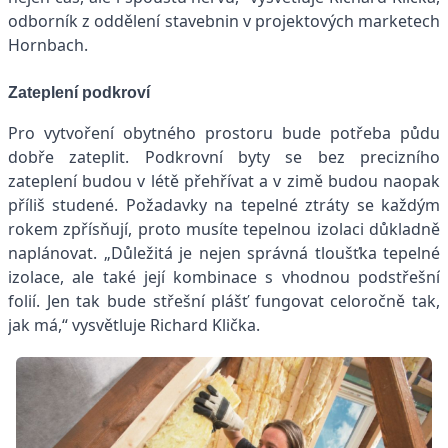
odborník z oddělení stavebnin v projektových marketech
Hornbach.
Zateplení podkroví
Pro vytvoření obytného prostoru bude potřeba půdu
dobře zateplit. Podkrovní byty se bez precizního
zateplení budou v létě přehřívat a v zimě budou naopak
příliš studené. Požadavky na tepelné ztráty se každým
rokem zpřísňují, proto musíte tepelnou izolaci důkladně
naplánovat. „Důležitá je nejen správná tloušťka tepelné
izolace, ale také její kombinace s vhodnou podstřešní
folií. Jen tak bude střešní plášť fungovat celoročně tak,
jak má,“ vysvětluje Richard Klička.