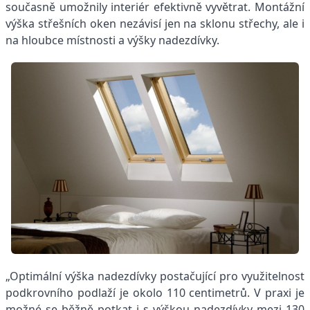
současně umožnily interiér efektivně vyvětrat. Montážní
výška střešních oken nezávisí jen na sklonu střechy, ale i
na hloubce místnosti a výšky nadezdívky.
„Optimální výška nadezdívky postačující pro využitelnost
podkrovního podlaží je okolo 110 centimetrů. V praxi je
možné se běžně potkat i s výškou nadezdívky mezi 130