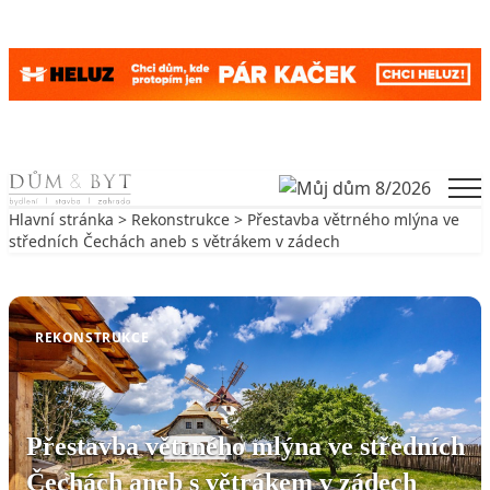
Skip to content
Men
Hlavní stránka
>
Rekonstrukce
> Přestavba větrného mlýna ve
středních Čechách aneb s větrákem v zádech
Zpět na Rekonstrukce
REKONSTRUKCE
Přestavba větrného mlýna ve středních
Čechách aneb s větrákem v zádech