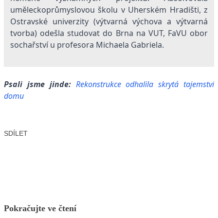
uměleckoprůmyslovou školu v Uherském Hradišti, z
Ostravské univerzity (výtvarná výchova a výtvarná
tvorba) odešla studovat do Brna na VUT, FaVU obor
sochařství u profesora Michaela Gabriela.
Psali jsme jinde:
Rekonstrukce odhalila skrytá tajemství
domu
SDÍLET
Facebook
X
LinkedIn
Email
Pokračujte ve čtení