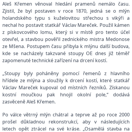
Aleš Křemen věnoval hledání pramenů nemálo času.
Zjistil, že byl postaven v roce 1870, jedná se o mlýn
holandského typu s kuželovitou střechou s vikýři a
nechal ho postavit statkář Václav Mareček. Použil kámen
z pískovcového lomu, který si v místě pro tento účel
otevřel, a stavbou pověřil zednického mistra Medonose
ze Mšena. Postupem času přibyla k mlýnu další budova,
kde se nacházely takzvané stoupy OE dnes již téměř
zapomenuté technické zařízení na drcení kostí.
„Stoupy byly poháněny pomocí řemenů z hlavního
hřídele ze mlýna a sloužily k drcení kostí, které statkář
Václav Mareček kupoval od místních řezníků. Získanou
kostní moučkou pak hnojil okolní pole,“ dodává
zasvěceně Aleš Křemen.
Po válce větrný mlýn chátral a teprve až po roce 2000
prošel důkladnou rekonstrukcí, aby v následujících
letech opět ztrácel na své kráse. „Osamělá stavba na