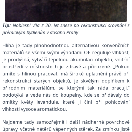
Tip:
Noblesní vila z 20. let snese po rekonstrukci
srovnání s
prémiovým bydlením v dosahu Prahy
Hlína je tady plnohodnotnou alternativou konvenčních
materiálů se všemi svými výhodami OE reguluje vlhkost,
je prodyšná, vytváří tepelnou akumulaci objektu, vnitřní
prostředí v místnostech je zdravé a přirozené. „Pokud
umíte s hlínou pracovat, má široké uplatnění právě při
rekonstrukci starých objektů, je skvělým doplňkem k
přírodním materiálům, se kterými tak ráda pracuji,“
podotýká a vede nás do koupelny, kde se přidávaly do
omítky květy levandule, které ji činí při pohlcování
vlhkosti vysoce aromatickou.
Najdeme tady samozřejmě i další nádherné povrchové
úpravy, včetně nátěrů vápenných stěrek. Za zmínku jistě