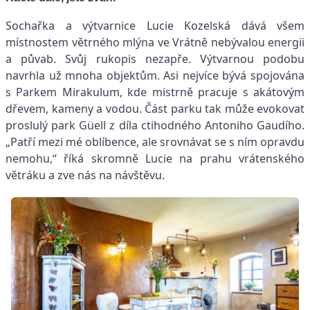
Sochařka a výtvarnice Lucie Kozelská dává všem
místnostem větrného mlýna ve Vrátně nebývalou energii
a půvab. Svůj rukopis nezapře. Výtvarnou podobu
navrhla už mnoha objektům. Asi nejvíce bývá spojována
s Parkem Mirakulum, kde mistrně pracuje s akátovým
dřevem, kameny a vodou. Část parku tak může evokovat
proslulý park Güell z díla ctihodného Antoniho Gaudího.
„Patří mezi mé oblíbence, ale srovnávat se s ním opravdu
nemohu,“ říká skromně Lucie na prahu vrátenského
větráku a zve nás na návštěvu.