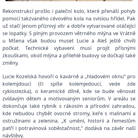
Rekonstrukcí prošlo i paleční kolo, které přenáší pohyb
pomocí takzvaného cévového kola na svislou hřídel. Pak
už stačí jenom příznivý vítr a dobře vytvarované otáčející
se lopatky. S plným provozem větrného mlýna ve Vrátně
u Mšena však budou muset Lucie a Aleš ještě chvíli
počkat. Technické vybavení musí projít přísnými
zkouškami, okolí mlýna a přilehlé budovy se dočkají také
změny.
Lucie Kozelská hovoří o kavárně a „hladovém oknu“ pro
kolemjdoucí (či spíše kolemjedoucí, vede zde
cyklostezka), o keramické dílně, kde se bude věnovat
zvídavým dětem a motivovaným seniorům. V areálu se
dokončuje také rybník s rákosím a přírodní zahradou,
kde nebudou chybět ovocné stromy, keře s malinami a
ostružinami a zelenina. „K umění, historii a řemeslům
patří i potravinová soběstačnost,“ dodává na závěr naší
návštěvy.