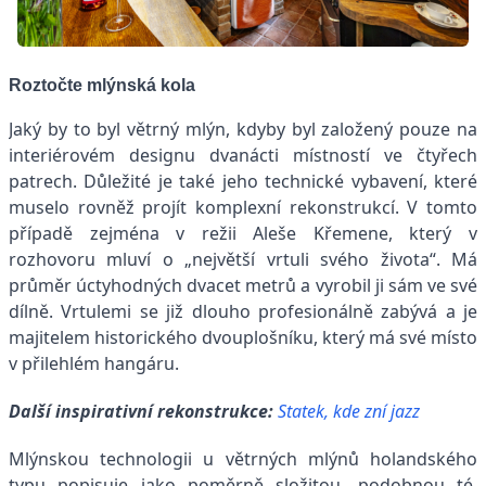
Roztočte mlýnská kola
Jaký by to byl větrný mlýn, kdyby byl založený pouze na
interiérovém designu dvanácti místností ve čtyřech
patrech. Důležité je také jeho technické vybavení, které
muselo rovněž projít komplexní rekonstrukcí. V tomto
případě zejména v režii Aleše Křemene, který v
rozhovoru mluví o „největší vrtuli svého života“. Má
průměr úctyhodných dvacet metrů a vyrobil ji sám ve své
dílně. Vrtulemi se již dlouho profesionálně zabývá a je
majitelem historického dvouplošníku, který má své místo
v přilehlém hangáru.
Další inspirativní rekonstrukce:
Statek, kde zní jazz
Mlýnskou technologii u větrných mlýnů holandského
typu popisuje jako poměrně složitou, podobnou té,