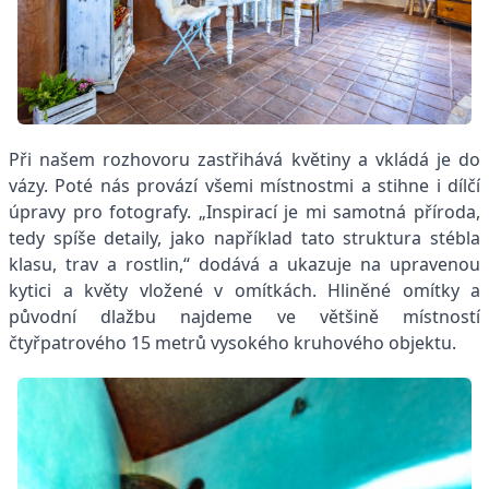
Při našem rozhovoru zastřihává květiny a vkládá je do
vázy. Poté nás provází všemi místnostmi a stihne i dílčí
úpravy pro fotografy. „Inspirací je mi samotná příroda,
tedy spíše detaily, jako například tato struktura stébla
klasu, trav a rostlin,“ dodává a ukazuje na upravenou
kytici a květy vložené v omítkách. Hliněné omítky a
původní dlažbu najdeme ve většině místností
čtyřpatrového 15 metrů vysokého kruhového objektu.