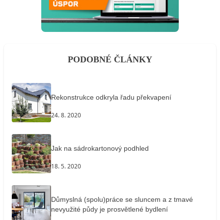
PODOBNÉ ČLÁNKY
Rekonstrukce odkryla řadu překvapení
24. 8. 2020
Jak na sádrokartonový podhled
18. 5. 2020
Důmyslná (spolu)práce se sluncem a z tmavé
nevyužité půdy je prosvětlené bydlení