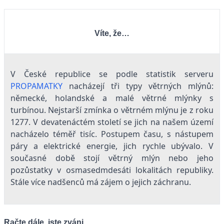
Víte, že…
V České republice se podle statistik serveru
PROPAMATKY
nacházejí tři typy větrných mlýnů:
německé, holandské a malé větrné mlýnky s
turbínou. Nejstarší zmínka o větrném mlýnu je z roku
1277. V devatenáctém století se jich na našem území
nacházelo téměř tisíc. Postupem času, s nástupem
páry a elektrické energie, jich rychle ubývalo. V
současné době stojí větrný mlýn nebo jeho
pozůstatky v osmasedmdesáti lokalitách republiky.
Stále více nadšenců má zájem o jejich záchranu.
Račte dále, jste zváni