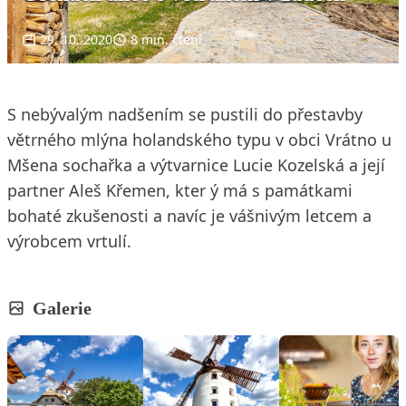
29. 10. 2020
8 min. čtení
S nebývalým nadšením se pustili do přestavby
větrného mlýna holandského typu v obci Vrátno u
Mšena sochařka a výtvarnice Lucie Kozelská a její
partner Aleš Křemen, kter ý má s památkami
bohaté zkušenosti a navíc je vášnivým letcem a
výrobcem vrtulí.
Galerie