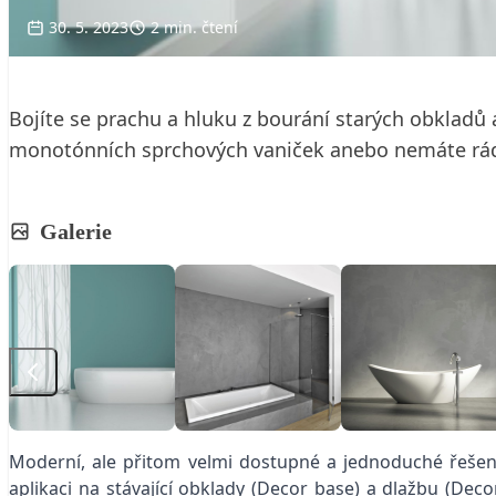
30. 5. 2023
2 min. čtení
Bojíte se prachu a hluku z bourání starých obkladů a
monotónních sprchových vaniček anebo nemáte rádi 
Galerie
Moderní, ale přitom velmi dostupné a jednoduché řeše
aplikaci na stávající obklady (Decor base) a dlažbu (Deco