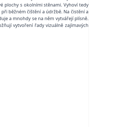
vé plochy s okolními stěnami. Vyhoví tedy
ři běžném čištění a údržbě. Na čistění a
uje a mnohdy se na něm vytvářejí plísně.
ňují vytvoření řady vizuálně zajímavých