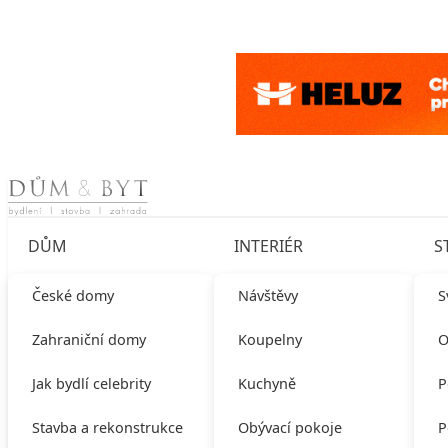
Skip to content
DŮM
INTERIÉR
S
České domy
Návštěvy
S
Zahraniční domy
Koupelny
O
Jak bydlí celebrity
Kuchyně
P
Stavba a rekonstrukce
Obývací pokoje
P