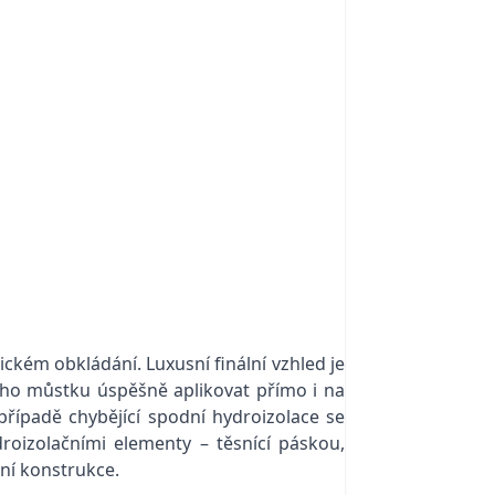
ckém obkládání. Luxusní finální vzhled je
ho můstku úspěšně aplikovat přímo i na
případě chybějící spodní hydroizolace se
zolačními elementy – těsnící páskou,
ní konstrukce.