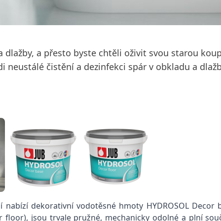
 dlažby, a přesto byste chtěli oživit svou starou kou
neustálé čistění a dezinfekci spár v obkladu a dlaž
ní nabízí dekorativní vodotěsné hmoty HYDROSOL Decor 
r floor), jsou trvale pružné, mechanicky odolné a plní sou