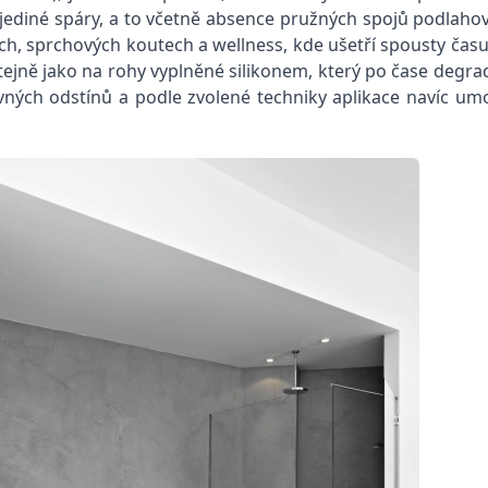
z jediné spáry, a to včetně absence pružných spojů podlaho
 sprchových koutech a wellness, kde ušetří spousty času p
jně jako na rohy vyplněné silikonem, který po čase degrad
ch odstínů a podle zvolené techniky aplikace navíc umož