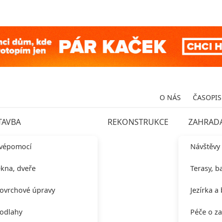
O NÁS
ČASOPIS
TAVBA
REKONSTRUKCE
ZAHRAD
vépomocí
Návštěvy
kna, dveře
Terasy, b
ovrchové úpravy
Jezírka a
odlahy
Péče o z