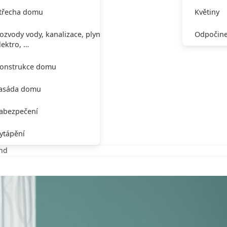
třecha domu
Květiny
ozvody vody, kanalizace, plynu,
Odpočine
lektro, …
onstrukce domu
asáda domu
abezpečení
ytápění
end