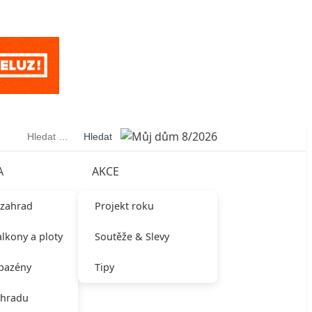
Vyhledávání
A
AKCE
 zahrad
Projekt roku
alkony a ploty
Soutěže & Slevy
 bazény
Tipy
ahradu