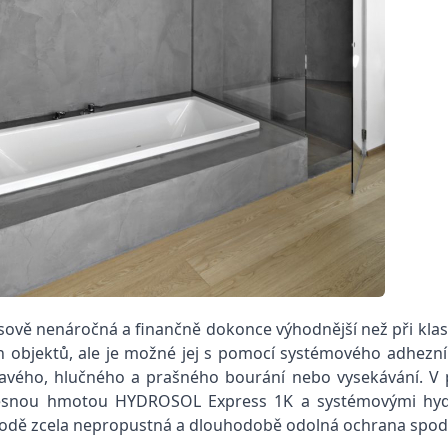
sově nenáročná a finančně dokonce výhodnější než při klasi
 objektů, ale je možné jej s pomocí systémového adhezní
uhavého, hlučného a prašného bourání nebo vysekávání. V 
snou hmotou HYDROSOL Express 1K a systémovými hydroi
vodě zcela nepropustná a dlouhodobě odolná ochrana spod