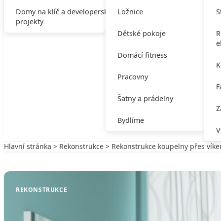
Domy na klíč a developerské
Ložnice
S
projekty
Dětské pokoje
R
e
Domácí fitness
K
Pracovny
F
Šatny a prádelny
Z
Bydlíme
V
Hlavní stránka
>
Rekonstrukce
> Rekonstrukce koupelny přes vík
Zpět na Rekonstrukce
REKONSTRUKCE