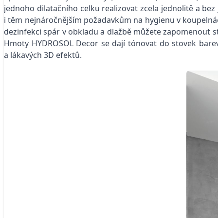
jednoho dilatačního celku realizovat zcela jednolitě a be
i těm nejnáročnějším požadavkům na hygienu v koupelnách,
dezinfekci spár v obkladu a dlažbě můžete zapomenout ste
Hmoty HYDROSOL Decor se dají tónovat do stovek barevný
a lákavých 3D efektů.