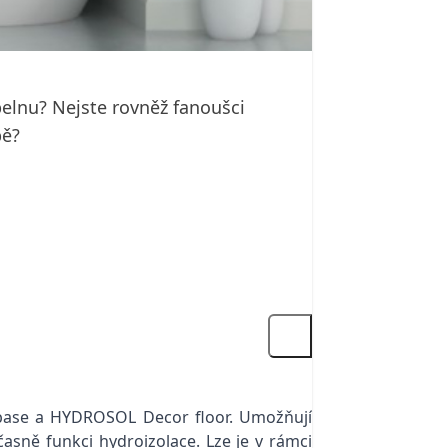
pelnu? Nejste rovněž fanoušci
bě?
base a HYDROSOL Decor floor. Umožňují
časně funkci hydroizolace. Lze je v rámci