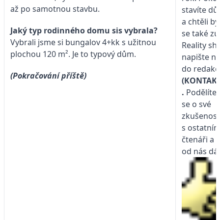
až po samotnou stavbu.
stavíte d
a chtěli by
Jaký typ rodinného domu sis vybrala?
se také zú
Vybrali jsme si bungalov 4+kk s užitnou
Reality sh
plochou 120 m². Je to typový dům.
napište n
do redakc
(Pokračování příště)
(KONTAKT
.
Podělíte
se o své
zkušenost
s ostatním
čtenáři a 
od nás dá