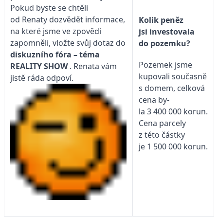
Pokud byste se chtěli
od Renaty dozvědět informace,
Kolik peněz
na které jsme ve zpovědi
jsi investovala
zapomněli, vložte svůj dotaz do
do pozemku?
diskuzního fóra – téma
Pozemek jsme
REALITY SHOW
. Renata vám
kupovali současně
jistě ráda odpoví.
s domem, celková
cena by-
la 3 400 000 korun.
Cena parcely
z této částky
je 1 500 000 korun.