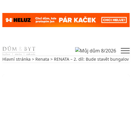
Skip to content
Men
Hlavní stránka
>
Renata
> RENATA – 2. díl: Bude stavět bungalov
Zpět na Renata
RENATA
RENATA – 2. díl: Bude stavět
bungalov
13. 1. 2009
2 min. čtení