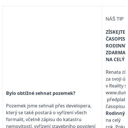
NÁŠ TIP
ZÍSKEJTE
ČASOPIS
RODINNÝ
ZDARMA
NA CELÝ 
Renata zís
za svoji ú
v Reality 
www.duma
Bylo obtížné sehnat pozemek?
předplat
Pozemek jsme sehnali přes developera,
časopisu
který se také postará o vyřízení všech
Rodinný
formalit, včetně zápisu do katastru
na celý
nemovitostí, vyřízení stavebního povolení
rok. Poku