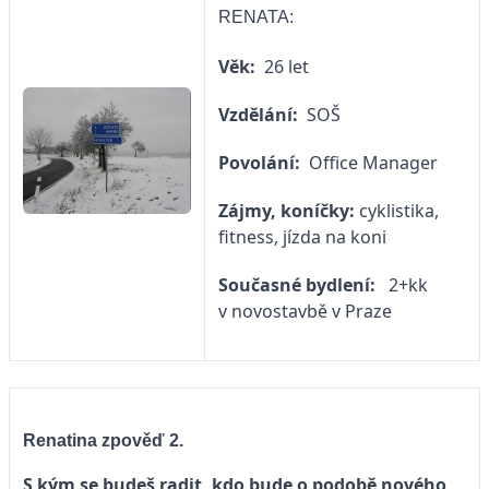
RENATA:
Věk:
26 let
Vzdělání:
SOŠ
Povolání:
Office Manager
Zájmy, koníčky:
cyklistika,
fitness, jízda na koni
Současné bydlení:
2+kk
v novostavbě v Praze
Renatina zpověď 2.
S kým se budeš radit, kdo bude o podobě nového