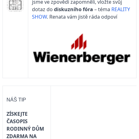
jsme ve zpovědi zapomněli, vložte svůj
dotaz do
diskuzního fóra
– téma
REALITY
SHOW
. Renata vám jistě ráda odpoví
NÁŠ TIP
ZÍSKEJTE
ČASOPIS
RODINNÝ DŮM
ZDARMA NA