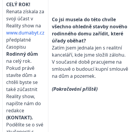
CELÝ ROK!
Renata získala za
svoji účast v
Co jsi musela do této chvíle
Reality show na
všechno ohledně stavby nového
www.dumabyt.cz
rodinného domu zařídit, které
předplatné
úřady oběhat?
časopisu
Zatím jsem jednala jen s realitní
Rodinný dům
kanceláří, kde jsme složili zálohu.
na celý rok.
V současné době pracujeme na
Pokud právě
smlouvě o budoucí kupní smlouvě
stavíte dům a
na dům a pozemek.
chtěli byste se
(Pokračování příště)
také zúčastnit
Reality show,
napište nám do
redakce
(KONTAKT)
.
Podělíte se o své
zkušenosti s