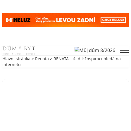
Skip to content
Men
Hlavní stránka
>
Renata
> RENATA – 4. díl: Inspiraci hledá na
internetu
Zpět na Renata
RENATA
RENATA – 4. díl: Inspiraci hledá na
internetu
18. 3. 2009
2 min. čtení