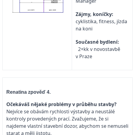
Manager
Zájmy, koníčky:
cyklistika, fitness, jízda
na koni
Současné bydlení:
2+kk v novostavbě
v Praze
Renatina zpověď 4.
Očekáváš nějaké problémy v průběhu stavby?
Nejvíce se obávám rychlosti výstavby a neustálé
kontroly provedených prací. Zvažujeme, že si
najdeme vlastní stavební dozor, abychom se nemuseli
starat a měli jistotu.