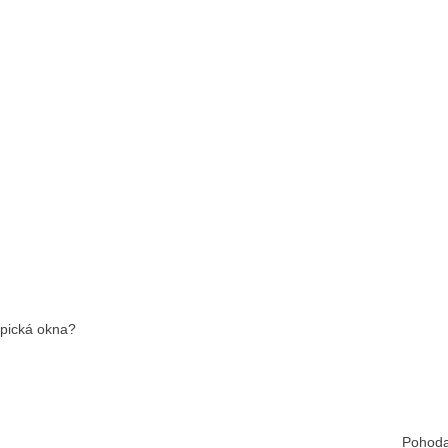
ypická okna?
Pohoda