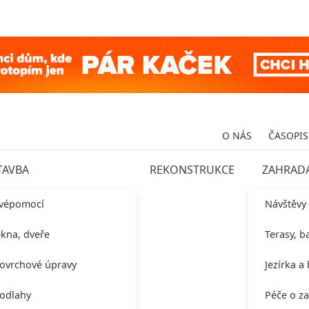
O NÁS
ČASOPIS
TAVBA
REKONSTRUKCE
ZAHRAD
vépomocí
Návštěvy
kna, dveře
Terasy, b
ovrchové úpravy
Jezírka a
odlahy
Péče o z