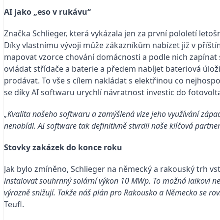
AI jako „eso v rukávu“
Značka Schlieger, která vykázala jen za první pololetí leto
Díky vlastnímu vývoji může zákazníkům nabízet již v pří
mapovat vzorce chování domácnosti a podle nich zapínat sp
ovládat střídače a baterie a předem nabíjet bateriová úlo
prodávat. To vše s cílem nakládat s elektřinou co nejhosp
se díky AI softwaru urychlí návratnost investic do fotovolt
„Kvalita našeho softwaru a zamýšlená vize jeho využívání zápa
nenabídl. AI software tak definitivně stvrdil naše klíčová partne
Stovky zakázek do konce roku
Jak bylo zmíněno, Schlieger na německý a rakouský trh vs
instalovat souhrnný solární výkon 10 MWp. To možná laikovi ne
výrazně snižují. Takže náš plán pro Rakousko a Německo se rovná
Teufl.