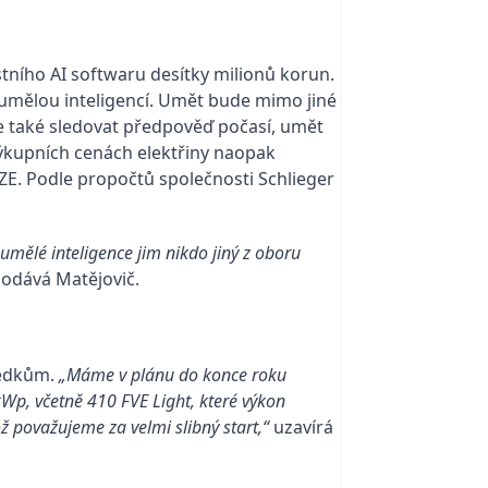
stního AI softwaru desítky milionů korun.
 umělou inteligencí. Umět bude mimo jiné
de také sledovat předpověď počasí, umět
výkupních cenách elektřiny naopak
ZE. Podle propočtů společnosti Schlieger
mělé inteligence jim nikdo jiný z oboru
odává Matějovič.
ledkům.
„Máme v plánu do konce roku
Wp, včetně 410 FVE Light, které výkon
ž považujeme za velmi slibný start,“
uzavírá