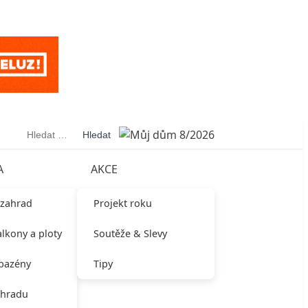
Vyhledávání
A
AKCE
 zahrad
Projekt roku
alkony a ploty
Soutěže & Slevy
 bazény
Tipy
ahradu