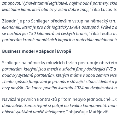
zmapovat. Vyhovět tamní legislativě, najít vhodné partnery, skl
kvalitními lidmi, kteří oba trhy velmi dobře znají,“
říká Lucas T
Zásadní je pro Schlieger především vstup na německý trh
ekonomik, která je pro nás logisticky skvěle dostupná. Právě z 
se nachází jen 150 kilometrů od českých hranic,“
říká Teufla d
partnerům kromě montážních kapacit a materiálu nabídnout tak
Business model v západní Evropě
Schlieger na německy mluvících trzích postupuje obezřetn
partnerům, kterými jsou menší a střední firmy dodávající FVE 
dodávky systémů partnerům, kterých máme v obou zemích více 
„Tento způsob fungování je pro nás v stávající situaci ideální
brzy navýšit. Do konce prvního kvartálu 2024 na dvojnásobek a 
Navázání prvních kontraktů přitom nebylo jednoduché.
„K
dodavatele. Samozřejmě si potrpí na kvalitu komponentů, montáž
oblasti využívání umělé inteligence,“
objasňuje Matějovič.