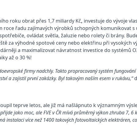
šního roku obrat přes 1,7 miliardy Kč
,
investuje do vývoje vla
štím roce řadu zajímavých výrobků schopných komunikovat s
otřebiče, ovládat světla, žaluzie nebo rolety či brány. Bu
žiště za výhodné spotové ceny nebo elektřinu při vysokých 
odárněji a maximalizovat návratnost investice do systémů O
aiky až o 30 %!
doevropské firmy nadchly. Takto propracovaný systém fungování u
rství a zajistil první zakázky. Byl takovým naším esem v rukávu,“
d
toupil teprve letos, ale již má našlápnuto k významným výs
přijde jako moc, ale FVE v ČR mívá průměrný výkon zhruba 7, 6 k
 instalaci více než 1400 takových fotovoltaických elektráren, co