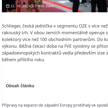
22. 10. 2023
5 min. čtení
Schlieger, česká jednička v segmentu OZE s více ne
rakouský trh. V obou zemích momentálně operuje s 
kolektory více než 100 obchodním partnerům. Do kon
výkonu. Běžná čekací doba na FVE systémy se přitom
západoevropských kontraktů vedla především vize sp
během příštího roku.
Obsah článku
Přípravy na expanzi do západní Evropy probíhaly ve společ