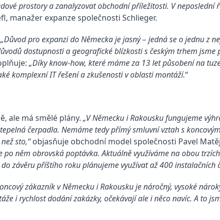
adové prostory a zanalyzovat obchodní příležitosti. V neposlední 
efl, manažer expanze společnosti Schlieger.
.
„Důvod pro expanzi do Německa je jasný – jedná se o jednu z nej
důvodů dostupnosti a geografické blízkosti s českým trhem jsme pr
oplňuje:
„Díky know-how, které máme za 13 let působení na tu
é komplexní IT řešení a zkušenosti v oblasti montáží.
“
ě, ale má smělé plány.
„V Německu i Rakousku fungujeme výhra
a tepelná čerpadla. Nemáme tedy přímý smluvní vztah s koncovým 
než sto,“
objasňuje obchodní model společnosti Pavel Matějo
 a je po něm obrovská poptávka. Aktuálně využíváme na obou trzíc
do závěru příštího roku plánujeme využívat až 400 instalačních č
oncový zákazník v Německu i Rakousku je náročný, vysoké nároky
e i rychlost dodání zakázky, očekávají ale i něco navíc. A to js