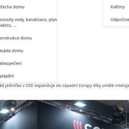
třecha domu
Květiny
ozvody vody, kanalizace, plynu,
Odpočine
lektro, …
onstrukce domu
asáda domu
abezpečení
ytápění
ká jednička v OZE expanduje do západní Evropy díky umělé intelig