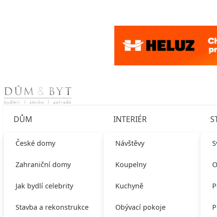
Skip to content
DŮM
INTERIÉR
S
České domy
Návštěvy
S
Zahraniční domy
Koupelny
O
Jak bydlí celebrity
Kuchyně
P
Stavba a rekonstrukce
Obývací pokoje
P