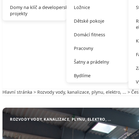
Domy na klíč a developerské
Ložnice
S
projekty
Dětské pokoje
R
e
Domácí fitness
K
Pracovny
F
Šatny a prádelny
Z
Bydlíme
V
Hlavní stránka
>
Rozvody vody, kanalizace, plynu, elektro, ...
> Čes
Zpět na Rozvody vody, kanalizace, plynu, elektro, ...
ROZVODY VODY, KANALIZACE, PLYNU, ELEKTRO, ...