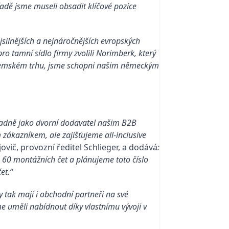
řadě jsme museli obsadit klíčové pozice
silnějších a nejnáročnějších evropských
o tamní sídlo firmy zvolili Norimberk, který
zemském trhu, jsme schopni našim německým
dně jako dvorní dodavatel našim B2B
zákazníkem, ale zajišťujeme all-inclusive
vič, provozní ředitel Schlieger, a dodává
:
h 60 montážních čet a plánujeme toto číslo
et.“
 tak mají i obchodní partneři na své
me uměli nabídnout díky vlastnímu vývoji v