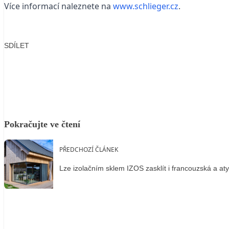
Více informací naleznete na
www.schlieger.cz
.
SDÍLET
Facebook
X
LinkedIn
Email
Pokračujte ve čtení
PŘEDCHOZÍ ČLÁNEK
Lze izolačním sklem IZOS zasklít i francouzská a at