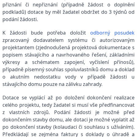
přiznání či nepřiznání (případně žádost o doplnění
podkladů) dotace by měl žadatel obdržet do 3 týdnů od
podání žádosti.
K žádosti bude potřeba doložit
odborný posudek
zpracovaný dodavatelem systému či autorizovaným
projektantem (zjednodušená projektová dokumentace s
popisem stávajícího a navrhovaného řešení, základními
výkresy a schématem zapojení, vyčíslení přínosů),
případně písemný souhlas spoluvlastníků domu a doklad
o akutním nedostatku vody v případě žádosti u
stávajícího domu pouze na zálivku zahrady.
Dotace se vyplácí až po doložení dokončení realizace
celého projektu, tedy žadatel si musí vše předfinancovat
z vlastních zdrojů. Podání žádosti je možné před
dokončením stavby domu, ale dotaci je možné vyplatit až
po dokončení stavby (kolaudaci či souhlasu s užíváním).
Předkládají se zejména faktury s doklady o úhradě a