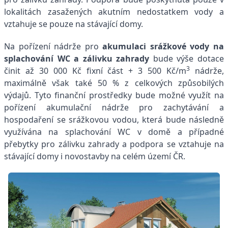
lokalitách zasažených akutním nedostatkem vody a
vztahuje se pouze na stávající domy.
Na pořízení nádrže pro
a
kumulaci srážkové vody na
splachování WC a zálivku zahrady
bude výše dotace
3
činit až 30 000 Kč fixní část + 3 500 Kč/m
nádrže,
maximálně však také 50 % z celkových způsobilých
výdajů. Tyto finanční prostředky bude možné využít na
pořízení akumulační nádrže pro zachytávání a
hospodaření se srážkovou vodou, která bude následně
využívána na splachování WC v domě a případné
přebytky pro zálivku zahrady a podpora se vztahuje na
stávající domy i novostavby na celém území ČR.