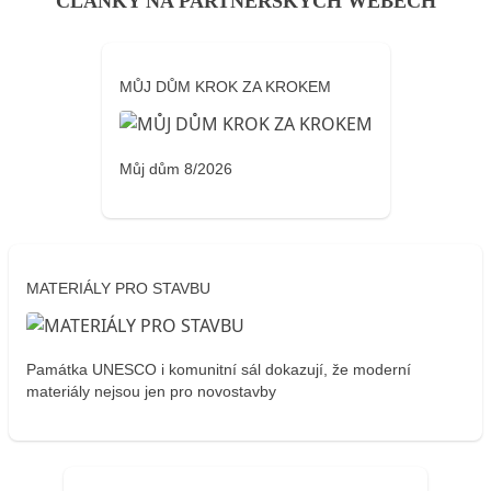
ČLÁNKY NA PARTNERSKÝCH WEBECH
MŮJ DŮM KROK ZA KROKEM
Můj dům 8/2026
MATERIÁLY PRO STAVBU
Památka UNESCO i komunitní sál dokazují, že moderní
materiály nejsou jen pro novostavby