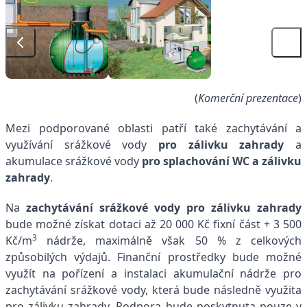
(
Komerční prezentace
)
Mezi podporované oblasti patří také zachytávání a
využívání srážkové vody
pro zálivku zahrady
a
akumulace srážkové vody
pro splachování WC a zálivku
zahrady
.
Na
zachytávání srážkové vody pro zálivku zahrady
bude možné získat dotaci
až 20 000 Kč fixní část + 3 500
3
Kč/m
nádrže, maximálně však 50 % z celkových
způsobilých výdajů. Finanční prostředky bude možné
využít na pořízení a instalaci akumulační nádrže pro
zachytávání srážkové vody, která bude následně využita
pro zálivku zahrady. Podpora bude poskytnuta pouze v