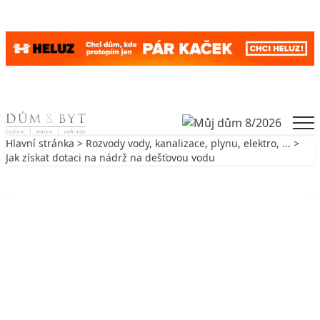
Skip to content
Men
Hlavní stránka
>
Rozvody vody, kanalizace, plynu, elektro, ...
>
Jak získat dotaci na nádrž na dešťovou vodu
Zpět na Rozvody vody, kanalizace, plynu, elektro, ...
ROZVODY VODY, KANALIZACE, PLYNU, ELEKTRO, ...
Jak získat dotaci na nádrž na
dešťovou vodu
10. 5. 2017
4 min. čtení