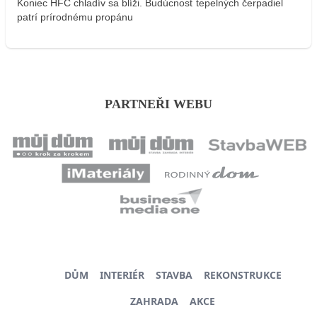
Koniec HFC chladív sa blíži. Budúcnosť tepelných čerpadiel
patrí prírodnému propánu
PARTNEŘI WEBU
DŮM
INTERIÉR
STAVBA
REKONSTRUKCE
ZAHRADA
AKCE