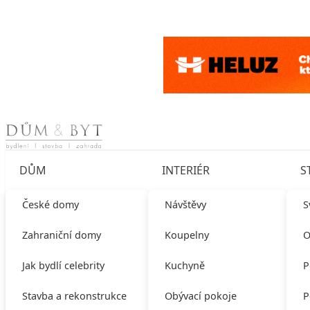
Skip to content
DŮM
INTERIÉR
S
České domy
Návštěvy
S
Zahraniční domy
Koupelny
O
Jak bydlí celebrity
Kuchyně
P
Stavba a rekonstrukce
Obývací pokoje
P