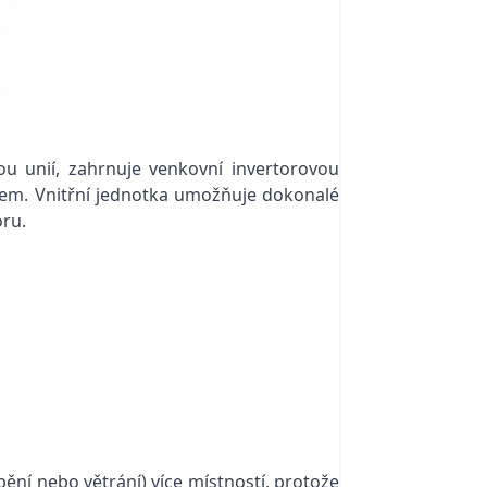
u unií, zahrnuje venkovní invertorovou
čem. Vnitřní jednotka umožňuje dokonalé
oru.
pění nebo větrání) více místností, protože