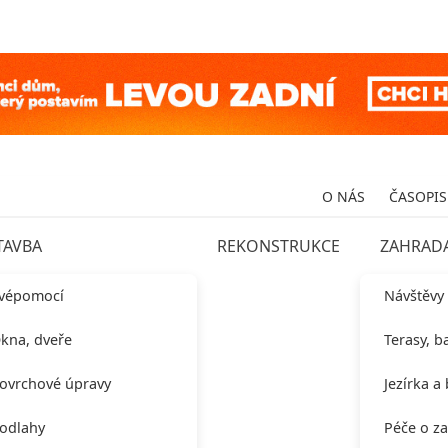
O NÁS
ČASOPIS
TAVBA
REKONSTRUKCE
ZAHRAD
vépomocí
Návštěvy
kna, dveře
Terasy, b
ovrchové úpravy
Jezírka a
odlahy
Péče o z