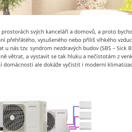
prostorách svých kanceláří a domovů, a proto bychom
ání přehřátého, vysušeného nebo příliš vlhkého vzduch
olat u nás tzv. syndrom nezdravých budov (SBS – Sick 
ně větrat, a vystavit se tak hluku a nečistotám z ven
í domácnosti ale dokáže vyčistit i moderní klimatiza