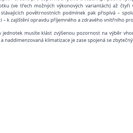
tku (ve třech možných výkonových variantách) až čtyři 
stávajících povětrnostních podmínek pak přispívá – spolu
i – k zajištění opravdu příjemného a zdravého vnitřního pro
ních jednotek musíte klást zvýšenou pozornost na výběr v
 a naddimenzovaná klimatizace je zase spojená se zbytečný