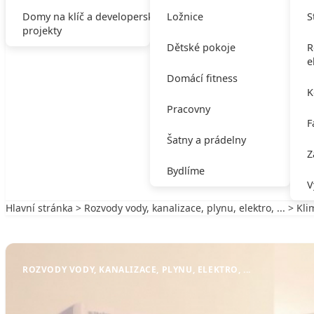
Domy na klíč a developerské
Ložnice
S
projekty
Dětské pokoje
R
e
Domácí fitness
K
Pracovny
F
Šatny a prádelny
Z
Bydlíme
V
Hlavní stránka
>
Rozvody vody, kanalizace, plynu, elektro, ...
> Kli
Zpět na Rozvody vody, kanalizace, plynu, elektro, ...
ROZVODY VODY, KANALIZACE, PLYNU, ELEKTRO, ...