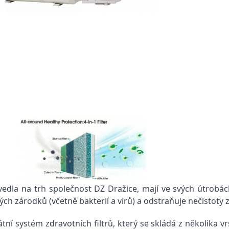
vedla na trh společnost DZ Dražice, mají ve svých útrobách
ch zárodků (včetně bakterií a virů) a odstraňuje nečistoty z
ní systém zdravotních filtrů, který se skládá z několika v