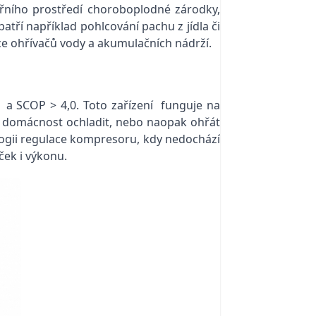
vnitřního prostředí choroboplodné zárodky,
atří například pohlcování pachu z jídla či
ce ohřívačů vody a akumulačních nádrží.
1 a SCOP > 4,0. Toto zařízení funguje na
 domácnost ochladit, nebo naopak ohřát
ogii regulace kompresoru, kdy nedochází
ček i výkonu.