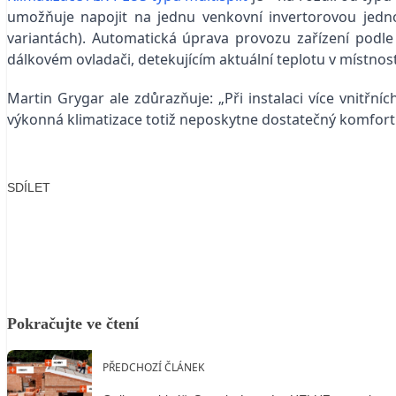
umožňuje napojit na jednu venkovní invertorovou jedno
variantách). Automatická úprava provozu zařízení podle 
dálkovém ovladači, detekujícím aktuální teplotu v místnost
Martin Grygar ale zdůrazňuje: „Při instalaci více vnitř
výkonná klimatizace totiž neposkytne dostatečný komfort
SDÍLET
Facebook
X
LinkedIn
Email
Pokračujte ve čtení
PŘEDCHOZÍ ČLÁNEK