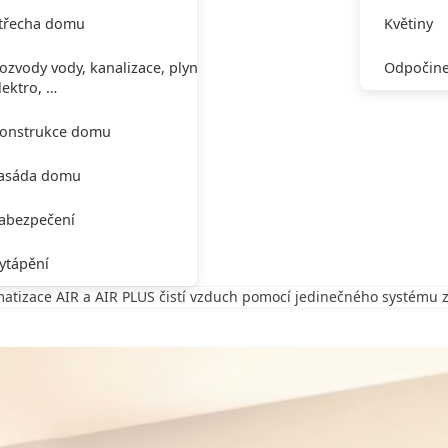
třecha domu
Květiny
ozvody vody, kanalizace, plynu,
Odpočine
lektro, …
onstrukce domu
asáda domu
abezpečení
ytápění
matizace AIR a AIR PLUS čistí vzduch pomocí jedinečného systému zd