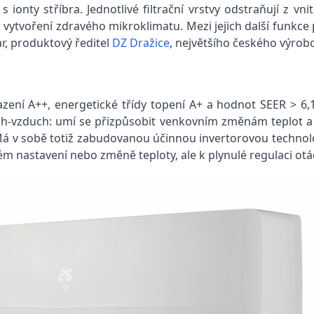
u s ionty stříbra. Jednotlivé filtrační vrstvy odstraňují z 
 vytvoření zdravého mikroklimatu. Mezi jejich další funkce p
r, produktový ředitel
DZ Dražice
, největšího českého výrob
zení A++, energetické třídy topení A+ a hodnot SEER > 6,
h-vzduch: umí se přizpůsobit venkovním změnám teplot a
 Má v sobě totiž zabudovanou účinnou invertorovou technol
m nastavení nebo změně teploty, ale k plynulé regulaci otá