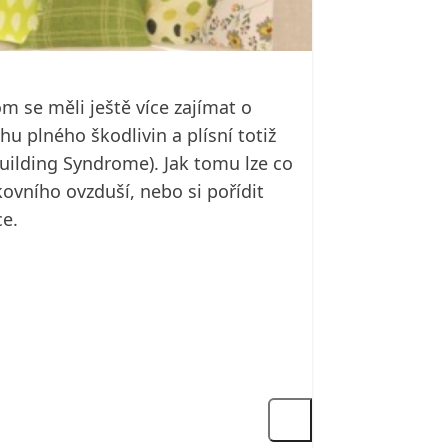
 se měli ještě více zajímat o
u plného škodlivin a plísní totiž
Building Syndrome). Jak tomu lze co
kovního ovzduší, nebo si pořídit
ce.