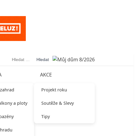
Vyhledávání
A
AKCE
 zahrad
Projekt roku
alkony a ploty
Soutěže & Slevy
 bazény
Tipy
ahradu