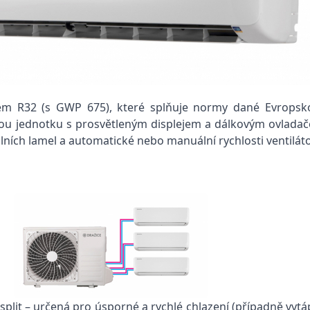
vem R32 (s GWP 675), které splňuje normy dané Evropsko
nnou jednotku s prosvětleným displejem a dálkovým ovlada
lních lamel a automatické nebo manuální rychlosti ventilát
 split – určená pro úsporné a rychlé chlazení (případně vytá