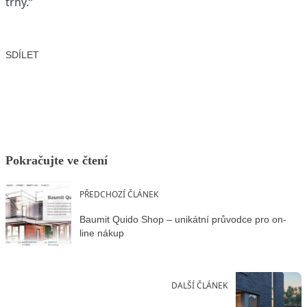
trhy.“
SDÍLET
Facebook
X
LinkedIn
Email
Pokračujte ve čtení
PŘEDCHOZÍ ČLÁNEK
Baumit Quido Shop – unikátní průvodce pro on-
line nákup
DALŠÍ ČLÁNEK