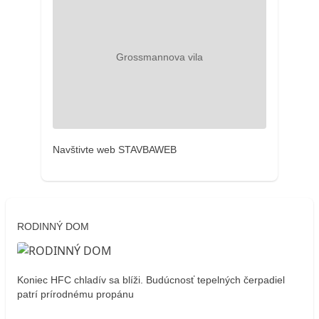
Navštivte web STAVBAWEB
RODINNÝ DOM
Koniec HFC chladív sa blíži. Budúcnosť tepelných čerpadiel
patrí prírodnému propánu