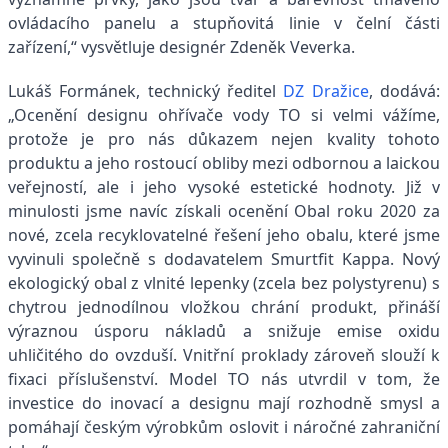
ovládacího panelu a stupňovitá linie v čelní části
zařízení,“ vysvětluje designér Zdeněk Veverka.
Lukáš Formánek, technický ředitel
DZ Dražice
, dodává:
„Ocenění designu ohřívače vody TO si velmi vážíme,
protože je pro nás důkazem nejen kvality tohoto
produktu a jeho rostoucí obliby mezi odbornou a laickou
veřejností, ale i jeho vysoké estetické hodnoty. Již v
minulosti jsme navíc získali ocenění Obal roku 2020 za
nové, zcela recyklovatelné řešení jeho obalu, které jsme
vyvinuli společně s dodavatelem Smurtfit Kappa. Nový
ekologický obal z vlnité lepenky (zcela bez polystyrenu) s
chytrou jednodílnou vložkou chrání produkt, přináší
výraznou úsporu nákladů a snižuje emise oxidu
uhličitého do ovzduší. Vnitřní proklady zároveň slouží k
fixaci příslušenství. Model TO nás utvrdil v tom, že
investice do inovací a designu mají rozhodně smysl a
pomáhají českým výrobkům oslovit i náročné zahraniční