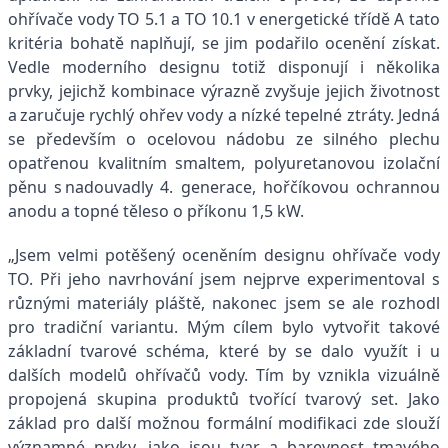
ohřívače vody TO 5.1 a TO 10.1 v energetické třídě A tato
kritéria bohatě naplňují, se jim podařilo ocenění získat.
Vedle moderního designu totiž disponují i několika
prvky, jejichž kombinace výrazně zvyšuje jejich životnost
a zaručuje rychlý ohřev vody a nízké tepelné ztráty. Jedná
se především o ocelovou nádobu ze silného plechu
opatřenou kvalitním smaltem, polyuretanovou izolační
pěnu s nadouvadly 4. generace, hořčíkovou ochrannou
anodu a topné těleso o příkonu 1,5 kW.
„Jsem velmi potěšený oceněním designu ohřívače vody
TO. Při jeho navrhování jsem nejprve experimentoval s
různými materiály pláště, nakonec jsem se ale rozhodl
pro tradiční variantu. Mým cílem bylo vytvořit takové
základní tvarové schéma, které by se dalo využít i u
dalších modelů ohřívačů vody. Tím by vznikla vizuálně
propojená skupina produktů tvořící tvarový set. Jako
základ pro další možnou formální modifikaci zde slouží
významné prvky, jako jsou tvar a barevnost tmavého