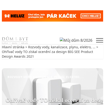
Skip to content
Men
Hlavní stránka
>
Rozvody vody, kanalizace, plynu, elektro, ...
>
Ohřívač vody TO získal ocenění za design BIG SEE Product
Design Awards 2021
Zpět na Rozvody vody, kanalizace, plynu, elektro, ...
ROZVODY VODY, KANALIZACE, PLYNU, ELEKTRO, ...
Ohřívač vody TO získal ocenění za desig