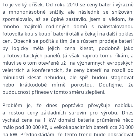
To je velký oříšek. Od roku 2010 se ceny baterií výrazně
a mnohonásobně snížily, ale následně se snižování
zpomalovalo, až se úplně zastavilo. Jsem si vědom, že
mnoho majitelů rodinných domů s nainstalovanou
fotovoltaikou s koupí baterií otálí a čekají na další pokles
cen. Obecně se počítá s tím, že s růstem prodeje baterií
by logicky měla jejich cena klesat, podobně jako
u fotovoltaických panelů. Já však naproti tomu říkám, a
mluví se o tom otevřeně už i na významných evropských
veletrzích a konferencích, že ceny baterií na rozdíl od
minulosti klesat nebudou, ale spíš budou stagnovat
nebo krátkodobě mírně porostou. Doufejme, že
budoucnost přinese v tomto směru zlepšení.
Problém je, že dnes poptávka převyšuje nabídku
a rostou ceny základních surovin pro výrobu. Dnes
vychází cena na 1 kW domácí baterie průměrně něco
málo pod 30 000 Kč, u velkokapacitních baterií cca 20 000
na kW. Předpokládám, že tento trend bude pokračovat