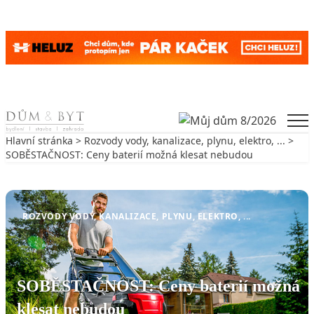
Skip to content
Men
Hlavní stránka
>
Rozvody vody, kanalizace, plynu, elektro, ...
>
SOBĚSTAČNOST: Ceny baterií možná klesat nebudou
Zpět na Rozvody vody, kanalizace, plynu, elektro, ...
ROZVODY VODY, KANALIZACE, PLYNU, ELEKTRO, ...
SOBĚSTAČNOST: Ceny baterií možná
klesat nebudou