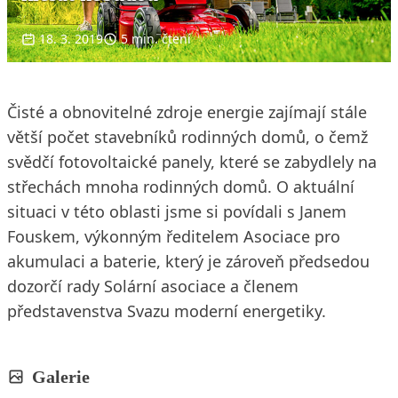
18. 3. 2019
5 min. čtení
Čisté a obnovitelné zdroje energie zajímají stále
větší počet stavebníků rodinných domů, o čemž
svědčí fotovoltaické panely, které se zabydlely na
střechách mnoha rodinných domů. O aktuální
situaci v této oblasti jsme si povídali s Janem
Fouskem, výkonným ředitelem Asociace pro
akumulaci a baterie, který je zároveň předsedou
dozorčí rady Solární asociace a členem
představenstva Svazu moderní energetiky.
Galerie