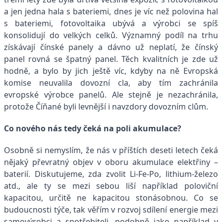
a jen jedna hala s bateriemi, dnes je víc než polovina hal
s bateriemi, fotovoltaika ubývá a výrobci se spíš
konsolidují do velkých celků. Významný podíl na trhu
získávají čínské panely a dávno už neplatí, že čínský
panel rovná se špatný panel. Těch kvalitních je zde už
hodně, a bylo by jich ještě víc, kdyby na ně Evropská
komise neuvalila dovozní cla, aby tím zachránila
evropské výrobce panelů. Ale stejně je nezachránila,
protože Číňané byli levnější i navzdory dovozním clům.
Co nového nás tedy čeká na poli akumulace?
Osobně si nemyslím, že nás v příštích deseti letech čeká
nějaký převratný objev v oboru akumulace elektřiny –
baterií. Diskutujeme, zda zvolit Li-Fe-Po, lithium-železo
atd., ale ty se mezi sebou liší například poloviční
kapacitou, určitě ne kapacitou stonásobnou. Co se
budoucnosti týče, tak věřím v rozvoj sdílení energie mezi
samovýrobci a spotřebiteli, podobně jako například v