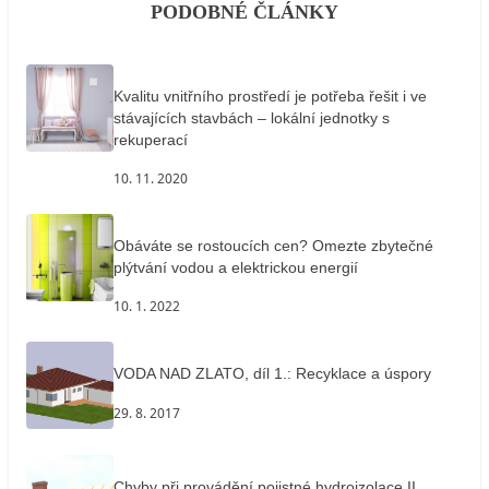
PODOBNÉ ČLÁNKY
Kvalitu vnitřního prostředí je potřeba řešit i ve
stávajících stavbách – lokální jednotky s
rekuperací
10. 11. 2020
Obáváte se rostoucích cen? Omezte zbytečné
plýtvání vodou a elektrickou energií
10. 1. 2022
VODA NAD ZLATO, díl 1.: Recyklace a úspory
29. 8. 2017
Chyby při provádění pojistné hydroizolace II