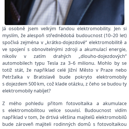
Já osobně jsem velkým fandou elektromobility. Jen si
myslím, že alespoň střednědobá budoucnost (10–20 let)
spočívá zejména v „krátko-dojezdové“ elektromobilitě a
ve spojení s obnovitelnými zdroji a akumulací energie,
nikoliv v zatím drahých „dlouho-dojezdových“
automobilech typu Tesla za 3–6 milionu. Mohlo by se
totiž stát, že například celé Jižní Město v Praze nebo
Petržalka v Bratislavě bude pokryto elektromobily
s dojezdem 500 km, což klade otázku, z čeho se budou ty
elektromobily nabíjet?
Z mého pohledu přitom fotovoltaika a akumulace
s elektromobilitou velice souvisí. Budoucnost vidím
například v tom, že drtivá většina majitelů elektromobilů
bude zároveň majiteli rodinných domů s fotovoltaikou