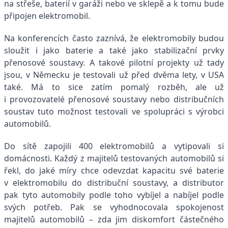
na střeše, baterií v garáži nebo ve sklepě a k tomu bude
připojen elektromobil.
Na konferencích často zaznívá, že elektromobily budou
sloužit i jako baterie a také jako stabilizační prvky
přenosové soustavy. A takové pilotní projekty už tady
jsou, v Německu je testovali už před dvěma lety, v USA
také. Má to sice zatím pomalý rozběh, ale už
i provozovatelé přenosové soustavy nebo distribučních
soustav tuto možnost testovali ve spolupráci s výrobci
automobilů.
Do sítě zapojili 400 elektromobilů a vytipovali si
domácnosti. Každý z majitelů testovaných automobilů si
řekl, do jaké míry chce odevzdat kapacitu své baterie
v elektromobilu do distribuční soustavy, a distributor
pak tyto automobily podle toho vybíjel a nabíjel podle
svých potřeb. Pak se vyhodnocovala spokojenost
majitelů automobilů – zda jim diskomfort částečného