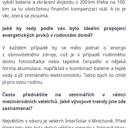
vybití baterie a zkrácení dojezdu z 200 km třeba na 100
km za tu obdrženou finanční kompenzaci stál. A to je
věc, která se zkoumá.
Jaké by tedy podle vás bylo ideální propojení
energetických prvků v rodinném domě?
V každém případě by se mělo jednat o energii
z obnovitelného zdroje, což je v případě rodinného
domu fotovoltaika nebo tepelné čerpadlo a nějaká
forma akumulace, například v kombinaci baterie a teplé
vody a již zmíněného elektromobilu. Takto bych to chtěl
já pro svou rodinu.
Často přednášíte na seminářích v rámci
mezinárodních veletrhů. Jaké vývojové trendy jste zde
zaznamenal?
Největším v oboru je veletrh InterSolar v Mnichově. Před
třemi lety zde byla drtivá většina expozic s fotovoltaikou