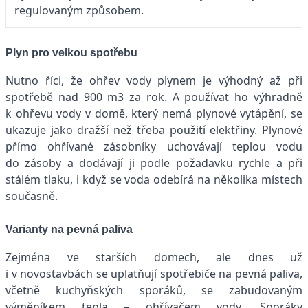
regulovaným způsobem.
Plyn pro velkou spotřebu
Nutno říci, že ohřev vody plynem je výhodný až při
spotřebě nad 900 m3 za rok. A používat ho výhradně
k ohřevu vody v domě, který nemá plynové vytápění, se
ukazuje jako dražší než třeba použití elektřiny. Plynové
přímo ohřívané zásobníky uchovávají teplou vodu
do zásoby a dodávají ji podle požadavku rychle a při
stálém tlaku, i když se voda odebírá na několika místech
současně.
Varianty na pevná paliva
Zejména ve starších domech, ale dnes už
i v novostavbách se uplatňují spotřebiče na pevná paliva,
včetně kuchyňských sporáků, se zabudovaným
výměníkem tepla – ohřívačem vody. Sporáky