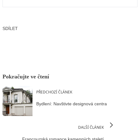
SDÍLET
Facebook
X
LinkedIn
Email
Pokračujte ve čtení
PŘEDCHOZÍ ČLÁNEK
Bydlení: Navštivte designová centra
DALŠÍ ČLÁNEK
Francouzská romance kamenných staletí