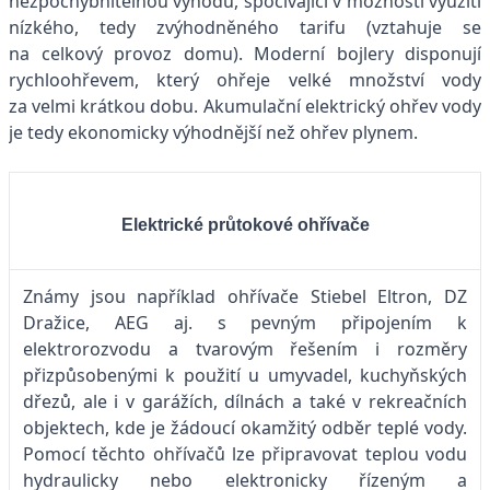
nezpochybnitelnou výhodu, spočívající v možnosti využití
nízkého, tedy zvýhodněného tarifu (vztahuje se
na celkový provoz domu). Moderní bojlery disponují
rychloohřevem, který ohřeje velké množství vody
za velmi krátkou dobu. Akumulační elektrický ohřev vody
je tedy ekonomicky výhodnější než ohřev plynem.
Elektrické průtokové ohřívače
Známy jsou například ohřívače Stiebel Eltron, DZ
Dražice, AEG aj. s pevným připojením k
elektrorozvodu a tvarovým řešením i rozměry
přizpůsobenými k použití u umyvadel, kuchyňských
dřezů, ale i v garážích, dílnách a také v rekreačních
objektech, kde je žádoucí okamžitý odběr teplé vody.
Pomocí těchto ohřívačů lze připravovat teplou vodu
hydraulicky nebo elektronicky řízeným a