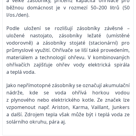
a velké zásobníky, přičemž kapacita ohřívače pro
běžnou domácnost je v rozmezí 50–200 litrů (50
l/os./den).
Podle uložení se rozlišují zásobníky závěsné –
uložené nastojato, zásobníky ležaté (umístěné
vodorovně) a zásobníky stojaté (stacionární) pro
průmyslové využití. Ohřívače se liší také provedením,
materiálem a technologií ohřevu. V kombinovaných
ohřívačích zajišťuje ohřev vody elektrická spirála
a teplá voda.
Jako nepřímotopné zásobníky se označují akumulační
nádrže, kde se voda ohřívá horkou vodou
z plynového nebo elektrického kotle. Ze značek lze
vzpomenout např. Ariston, Karma, Vaillant, Junkers
a další. Zdrojem tepla však může být i teplá voda ze
solárního okruhu, pára aj.