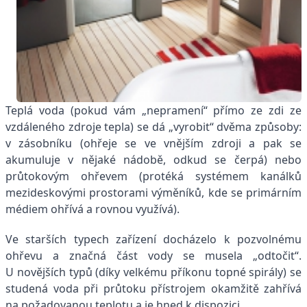
Teplá voda (pokud vám „nepramení“ přímo ze zdi ze
vzdáleného zdroje tepla) se dá „vyrobit“ dvěma způsoby:
v zásobníku (ohřeje se ve vnějším zdroji a pak se
akumuluje v nějaké nádobě, odkud se čerpá) nebo
průtokovým ohřevem (protéká systémem kanálků
mezideskovými prostorami výměníků, kde se primárním
médiem ohřívá a rovnou využívá).
Ve starších typech zařízení docházelo k pozvolnému
ohřevu a značná část vody se musela „odtočit“.
U novějších typů (díky velkému příkonu topné spirály) se
studená voda při průtoku přístrojem okamžitě zahřívá
na požadovanou teplotu a je hned k dispozici.