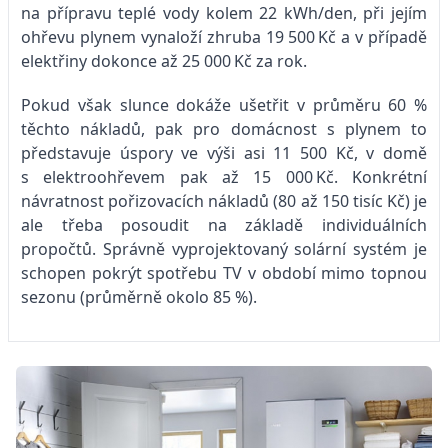
na přípravu teplé vody kolem 22 kWh/den, při jejím
ohřevu plynem vynaloží zhruba 19 500 Kč a v případě
elektřiny dokonce až 25 000 Kč za rok.
Pokud však slunce dokáže ušetřit v průměru 60 %
těchto nákladů, pak pro domácnost s plynem to
představuje úspory ve výši asi 11 500 Kč, v domě
s elektroohřevem pak až 15 000 Kč. Konkrétní
návratnost pořizovacích nákladů (80 až 150 tisíc Kč) je
ale třeba posoudit na základě individuálních
propočtů. Správně vyprojektovaný solární systém je
schopen pokrýt spotřebu TV v období mimo topnou
sezonu (průměrně okolo 85 %).