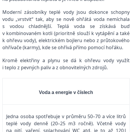
Moderní zásobníky teplé vody jsou dokonce schopny
vodu „vrstvit“ tak, aby se nově ohřátá voda nemíchala
s vodou chladnější. Teplá voda se získává buď
v kombinovaném kotli (prioritně slouží k vytápění a také
k ohřevu vody), elektrickém bojleru nebo z průtokového
ohřívače (karmy), kde se ohřívá přímo pomocí hořáku.
Kromě elektřiny a plynu se dá k ohřevu vody využít
i teplo z pevných paliv a z obnovitelných zdrojů.
Voda a energie v číslech
Jedna osoba spotřebuje v průměru 50–70 a více litrů
teplé vody denně (20–25 m3 ročně). Včetně vody
na pití, vaření, splachování WC atd. je to až 120 l