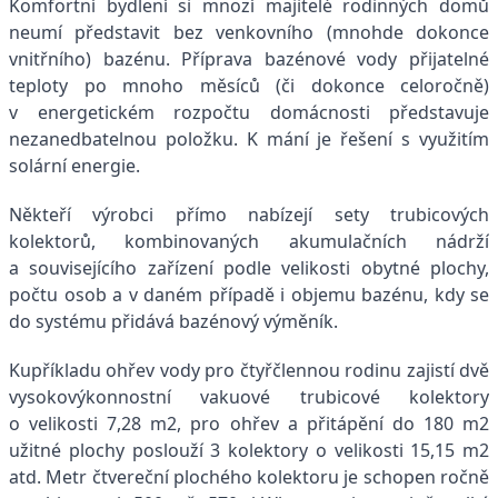
Komfortní bydlení si mnozí majitelé rodinných domů
neumí představit bez venkovního (mnohde dokonce
vnitřního) bazénu. Příprava bazénové vody přijatelné
teploty po mnoho měsíců (či dokonce celoročně)
v energetickém rozpočtu domácnosti představuje
nezanedbatelnou položku. K mání je řešení s využitím
solární energie.
Někteří výrobci přímo nabízejí sety trubicových
kolektorů, kombinovaných akumulačních nádrží
a souvisejícího zařízení podle velikosti obytné plochy,
počtu osob a v daném případě i objemu bazénu, kdy se
do systému přidává bazénový výměník.
Kupříkladu ohřev vody pro čtyřčlennou rodinu zajistí dvě
vysokovýkonnostní vakuové trubicové kolektory
o velikosti 7,28 m2, pro ohřev a přitápění do 180 m2
užitné plochy poslouží 3 kolektory o velikosti 15,15 m2
atd. Metr čtvereční plochého kolektoru je schopen ročně