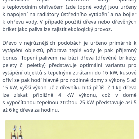
s teplovodním ohřívačem (zde topné vody) jsou určeny
k napojení na radiátory ústředního vytápění a na bojler
k ohřevu vody. V případě použití dřeva nebo dřevěných
briket jako paliva lze zajistit ekologický provoz.
Dřevo v nejrůznějších podobách je určeno primárně k
vytápění objektů, příprava teplé vody je pak příjemný
bonus. Topení palivem na bázi dřeva (dřevěné brikety,
pelety či peletky) představuje optimální variantu pro
vytápění objektů s tepelnými ztrátami do 16 kW, kusové
dříví se pak hodí hlavně pro rodinné domy s výkony 5 až
15 kW, vyšší výkon už z dřevníku hltá příliš. Z 1 kg dřeva
lze získat přibližně 4 kW výkonu, což v domě
s vypočítanou tepelnou ztrátou 25 kW představuje asi 5
až 6 kg dřeva za hodinu.