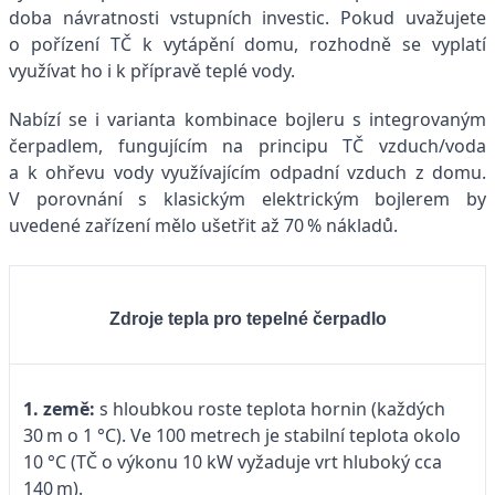
doba návratnosti vstupních investic. Pokud uvažujete
o pořízení TČ k vytápění domu, rozhodně se vyplatí
využívat ho i k přípravě teplé vody.
Nabízí se i varianta kombinace bojleru s integrovaným
čerpadlem, fungujícím na principu TČ vzduch/voda
a k ohřevu vody využívajícím odpadní vzduch z domu.
V porovnání s klasickým elektrickým bojlerem by
uvedené zařízení mělo ušetřit až 70 % nákladů.
Zdroje tepla pro tepelné čerpadlo
1. země:
s hloubkou roste teplota hornin (každých
30 m o 1 °C). Ve 100 metrech je stabilní teplota okolo
10 °C (TČ o výkonu 10 kW vyžaduje vrt hluboký cca
140 m).