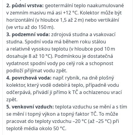
2. půdní vrstva:
geotermální teplo naakumulované
v zemním masivu má asi +12 °C. Kolektor může být
horizontální (v hloubce 1,5 až 2 m) nebo vertikální
(ve vrtu až do 150 m).
3. podzemní voda:
zdrojová studna a vsakovací
studna. Spodní voda má během roku stálou
a relativně vysokou teplotu (v hloubce pod 10 m
dosahuje 8 až 10 °C). Podmínkou je dostatečná
vydatnost spodní vody po celý rok a schopnost
podloží přijímat vodu zpět.
4. povrchová voda:
např. rybník, na dně plošný
kolektor, který vodě odebírá teplo, případně vodu
odčerpává, přivádí ji přímo k TČ a ochlazenou vrací
zpět.
5. venkovní vzduch:
teplota vzduchu se mění a s tím
se mění i topný výkon a topný faktor TČ. To může
pracovat do teploty vzduchu –20 °C (až –25 °C) při
teplotě média okolo 50 °C.