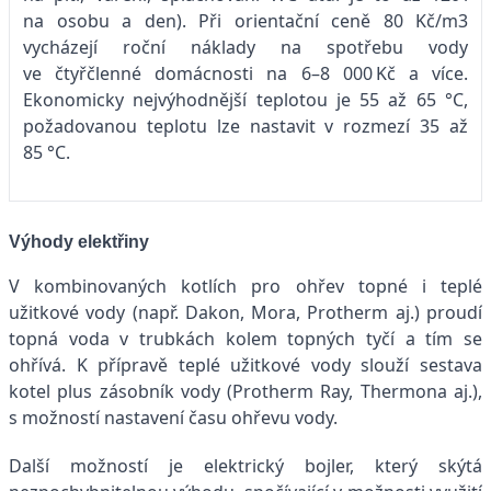
na osobu a den). Při orientační ceně 80 Kč/m3
vycházejí roční náklady na spotřebu vody
ve čtyřčlenné domácnosti na 6–8 000 Kč a více.
Ekonomicky nejvýhodnější teplotou je 55 až 65 °C,
požadovanou teplotu lze nastavit v rozmezí 35 až
85 °C.
Výhody elektřiny
V kombinovaných kotlích pro ohřev topné i teplé
užitkové vody (např. Dakon, Mora, Protherm aj.) proudí
topná voda v trubkách kolem topných tyčí a tím se
ohřívá. K přípravě teplé užitkové vody slouží sestava
kotel plus zásobník vody (Protherm Ray, Thermona aj.),
s možností nastavení času ohřevu vody.
Další možností je elektrický bojler, který skýtá