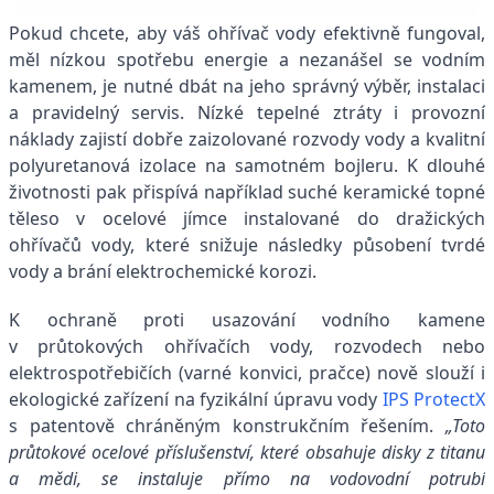
Pokud chcete, aby váš ohřívač vody efektivně fungoval,
měl nízkou spotřebu energie a nezanášel se vodním
kamenem, je nutné dbát na jeho správný výběr, instalaci
a pravidelný servis. Nízké tepelné ztráty i provozní
náklady zajistí dobře zaizolované rozvody vody a kvalitní
polyuretanová izolace na samotném bojleru. K dlouhé
životnosti pak přispívá například suché keramické topné
těleso v ocelové jímce instalované do dražických
ohřívačů vody, které snižuje následky působení tvrdé
vody a brání elektrochemické korozi.
K ochraně proti usazování vodního kamene
v průtokových ohřívačích vody, rozvodech nebo
elektrospotřebičích (varné konvici, pračce) nově slouží i
ekologické zařízení na fyzikální úpravu vody
IPS ProtectX
s patentově chráněným konstrukčním řešením.
„Toto
průtokové ocelové příslušenství, které obsahuje disky z titanu
a mědi, se instaluje přímo na vodovodní potrubí