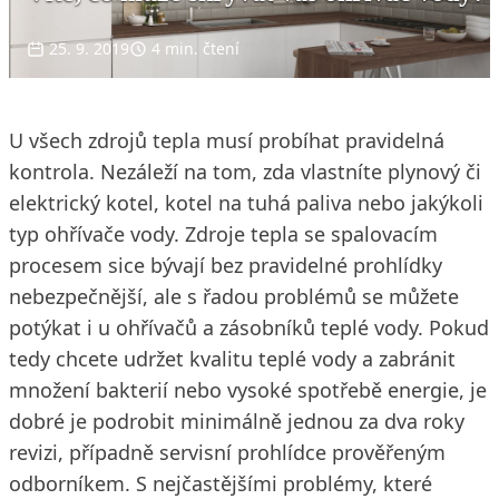
25. 9. 2019
4 min. čtení
U všech zdrojů tepla musí probíhat pravidelná
kontrola. Nezáleží na tom, zda vlastníte plynový či
elektrický kotel, kotel na tuhá paliva nebo jakýkoli
typ ohřívače vody. Zdroje tepla se spalovacím
procesem sice bývají bez pravidelné prohlídky
nebezpečnější, ale s řadou problémů se můžete
potýkat i u ohřívačů a zásobníků teplé vody. Pokud
tedy chcete udržet kvalitu teplé vody a zabránit
množení bakterií nebo vysoké spotřebě energie, je
dobré je podrobit minimálně jednou za dva roky
revizi, případně servisní prohlídce prověřeným
odborníkem. S nejčastějšími problémy, které