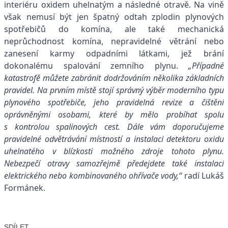
interiéru oxidem uhelnatým a následné otravě. Na vině
však nemusí být jen špatný odtah zplodin plynových
spotřebičů do komína, ale také mechanická
neprůchodnost komína, nepravidelné větrání nebo
zanesení karmy odpadními látkami, jež brání
dokonalému spalování zemního plynu.
„Případné
katastrofě můžete zabránit dodržováním několika základních
pravidel. Na prvním místě stojí správný výběr moderního typu
plynového spotřebiče, jeho pravidelná revize a čištění
oprávněnými osobami, které by mělo probíhat spolu
s kontrolou spalinových cest. Dále vám doporučujeme
pravidelné odvětrávání místností a instalaci detektoru oxidu
uhelnatého v blízkosti možného zdroje tohoto plynu.
Nebezpečí otravy samozřejmě předejdete také instalací
elektrického nebo kombinovaného ohřívače vody,“
radí Lukáš
Formánek.
SDÍLET