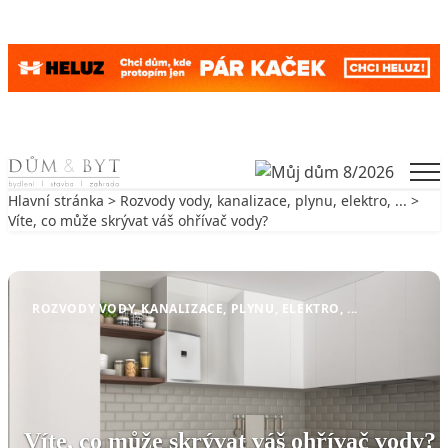
Skip to content
Men
Hlavní stránka
>
Rozvody vody, kanalizace, plynu, elektro, ...
>
Víte, co může skrývat váš ohřívač vody?
Zpět na Rozvody vody, kanalizace, plynu, elektro, ...
ROZVODY VODY, KANALIZACE, PLYNU, ELEKTRO, ...
Víte, co může skrývat váš ohřívač vody?