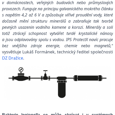
v domácnostech, veřejných budovách nebo průmyslových
provozech. Funguje na principu galvanického mokrého článku
s napětím 4,2 až 6 V a způsobuje vířivé proudění vody, které
dočasně mění strukturu minerálů a zabraňuje tak tvorbě
pevných usazenin vodního kamene a korozi. Minerály a soli
totiž ztrácejí schopnost vytvářet tvrdé krystalické nánosy
a jsou odplavovány spolu s vodou. IPS ProtectX navíc pracuje
bez vnějšího zdroje energie, chemie nebo magnetů,“
vysvětluje Lukáš Formánek, technický ředitel společnosti
DZ Dražice
.
Bakterie legionella se může skrývat i v systémech