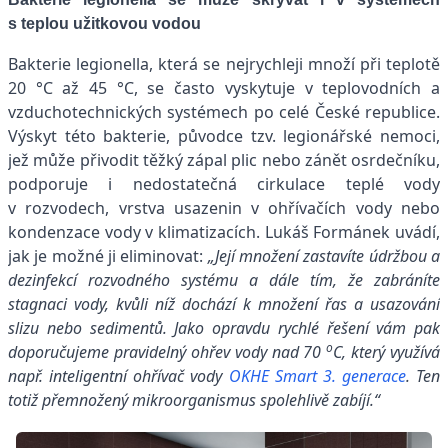
s teplou užitkovou vodou
Bakterie legionella, která se nejrychleji množí při teplotě
20 °C až 45 °C, se často vyskytuje v teplovodních a
vzduchotechnických systémech po celé České republice.
Výskyt této bakterie, původce tzv. legionářské nemoci,
jež může přivodit těžký zápal plic nebo zánět osrdečníku,
podporuje i nedostatečná cirkulace teplé vody
v rozvodech, vrstva usazenin v ohřívačích vody nebo
kondenzace vody v klimatizacích. Lukáš Formánek uvádí,
jak je možné ji eliminovat:
„Její množení zastavíte údržbou a
dezinfekcí rozvodného systému a dále tím, že zabráníte
stagnaci vody, kvůli níž dochází k množení řas a usazování
slizu nebo sedimentů. Jako opravdu rychlé řešení vám pak
o
doporučujeme pravidelný ohřev vody nad 70
C, který využívá
např. inteligentní ohřívač vody
OKHE Smart 3. generace
. Ten
totiž přemnožený mikroorganismus spolehlivě zabíjí.“