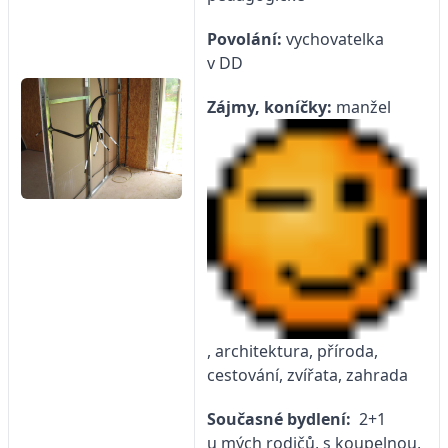
Povolání:
vychovatelka
v DD
Zájmy, koníčky:
manžel
, architektura, příroda,
cestování, zvířata, zahrada
Současné bydlení:
2+1
u mých rodičů, s koupelnou,