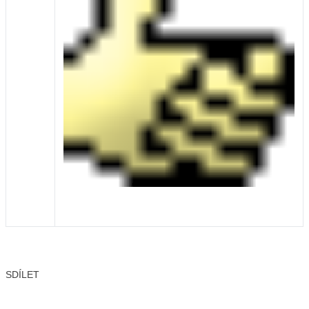
SDÍLET
Facebook
X
LinkedIn
Email