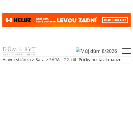
Skip to content
Men
Hlavní stránka
>
Sára
> SÁRA – 22. díl: Příčky postavil manžel
Zpět na Sára
SÁRA
SÁRA – 22. díl: Příčky postavil
manžel
5. 2. 2010
3 min. čtení