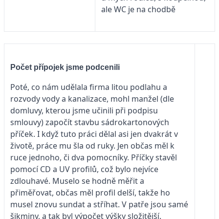
ale WC je na chodbě
Počet přípojek jsme podcenili
Poté, co nám udělala firma litou podlahu a
rozvody vody a kanalizace, mohl manžel (dle
domluvy, kterou jsme učinili při podpisu
smlouvy) započít stavbu sádrokartonových
příček. I když tuto práci dělal asi jen dvakrát v
životě, práce mu šla od ruky. Jen občas měl k
ruce jednoho, či dva pomocníky. Příčky stavěl
pomocí CD a UV profilů, což bylo nejvíce
zdlouhavé. Muselo se hodně měřit a
přiměřovat, občas měl profil delší, takže ho
musel znovu sundat a stříhat. V patře jsou samé
šikminy, a tak byl výpočet výšky složitější.