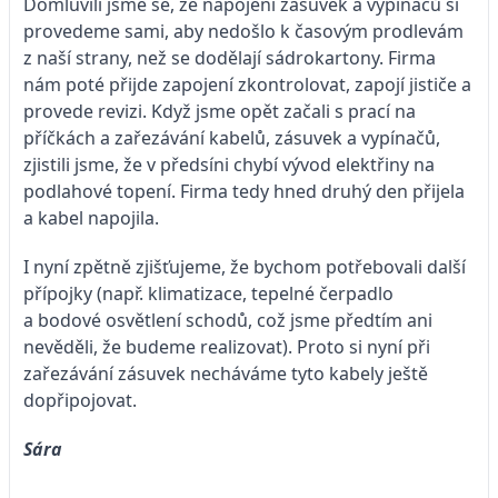
Domluvili jsme se, že napojení zásuvek a vypínačů si
provedeme sami, aby nedošlo k časovým prodlevám
z naší strany, než se dodělají sádrokartony. Firma
nám poté přijde zapojení zkontrolovat, zapojí jističe a
provede revizi. Když jsme opět začali s prací na
příčkách a zařezávání kabelů, zásuvek a vypínačů,
zjistili jsme, že v předsíni chybí vývod elektřiny na
podlahové topení. Firma tedy hned druhý den přijela
a kabel napojila.
I nyní zpětně zjišťujeme, že bychom potřebovali další
přípojky (např. klimatizace, tepelné čerpadlo
a bodové osvětlení schodů, což jsme předtím ani
nevěděli, že budeme realizovat). Proto si nyní při
zařezávání zásuvek necháváme tyto kabely ještě
dopřipojovat.
Sára