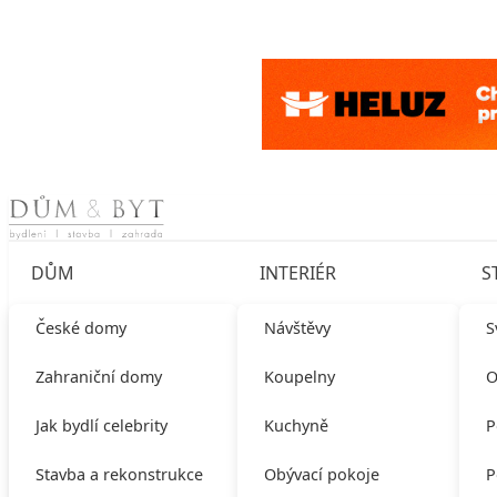
Skip to content
DŮM
INTERIÉR
S
České domy
Návštěvy
S
Zahraniční domy
Koupelny
O
Jak bydlí celebrity
Kuchyně
P
Stavba a rekonstrukce
Obývací pokoje
P