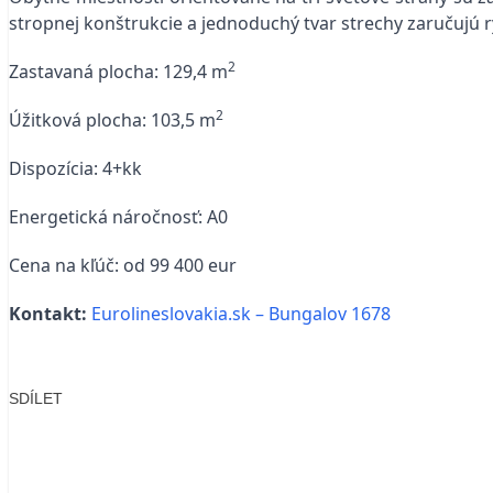
stropnej konštrukcie a jednoduchý tvar strechy zaručujú
2
Zastavaná plocha: 129,4 m
2
Úžitková plocha: 103,5 m
Dispozícia: 4+kk
Energetická náročnosť: A0
Cena na kľúč: od 99 400 eur
Kontakt:
Eurolineslovakia.sk – Bungalov 1678
SDÍLET
Facebook
X
LinkedIn
Email