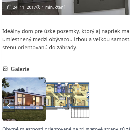
24. 11. 2017
1 min. čtení
Ideálny dom pre úzke pozemky, ktorý aj napriek mal
umiestnený medzi obývacou izbou a veľkou samostat
stenu orientovanú do záhrady.
Galerie
Obytné miestnosti orientované na tri svetové strany sú