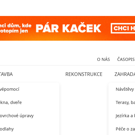
O NÁS
ČASOPIS
TAVBA
REKONSTRUKCE
ZAHRAD
vépomocí
Návštěvy
kna, dveře
Terasy, b
ovrchové úpravy
Jezírka a
odlahy
Péče o z