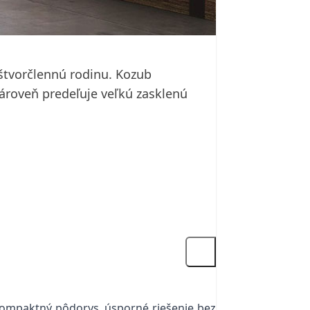
 štvorčlennú rodinu. Kozub
ároveň predeľuje veľkú zasklenú
Kompaktný pôdorys, úsporné riešenie bez