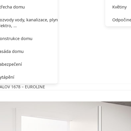
třecha domu
Květiny
ozvody vody, kanalizace, plynu,
Odpočine
lektro, …
onstrukce domu
asáda domu
abezpečení
ytápění
ALOV 1678 – EUROLINE