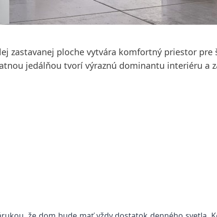
ej zastavanej ploche vytvára komfortný priestor pre
nou jedálňou tvorí výraznú dominantu interiéru a z
 zárukou, že dom bude mať vždy dostatok denného svetla. 