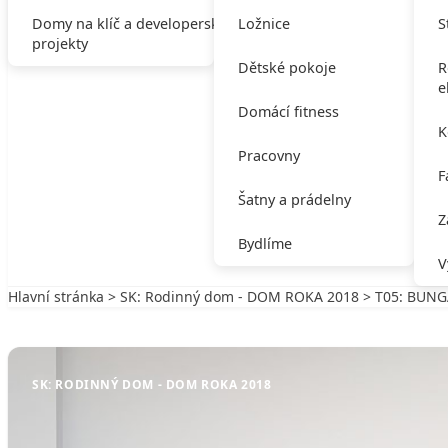
Domy na klíč a developerské
Ložnice
S
projekty
Dětské pokoje
R
e
Domácí fitness
K
Pracovny
F
Šatny a prádelny
Z
Bydlíme
V
Hlavní stránka
>
SK: Rodinný dom - DOM ROKA 2018
> T05: BUNG
Zpět na SK: Rodinný dom - DOM ROKA 2018
SK: RODINNÝ DOM - DOM ROKA 2018