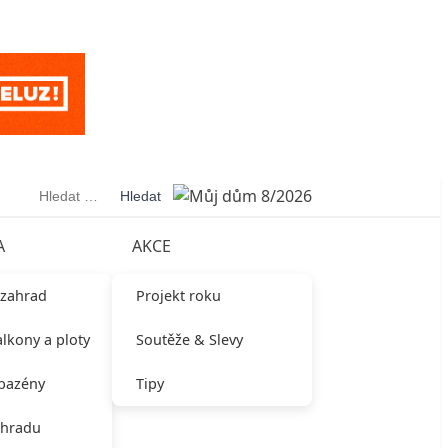
Vyhledávání
A
AKCE
 zahrad
Projekt roku
alkony a ploty
Soutěže & Slevy
 bazény
Tipy
ahradu