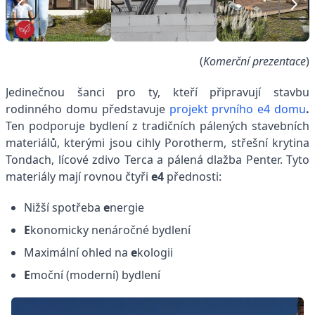
(
Komerční prezentace
)
Jedinečnou šanci pro ty, kteří připravují stavbu
rodinného domu představuje
projekt prvního e4 domu
.
Ten podporuje bydlení z tradičních pálených stavebních
materiálů, kterými jsou cihly Porotherm, střešní krytina
Tondach, lícové zdivo Terca a pálená dlažba Penter. Tyto
materiály mají rovnou čtyři
e4
přednosti:
Nižší spotřeba
e
nergie
E
konomicky nenáročné bydlení
Maximální ohled na
e
kologii
E
moční (moderní) bydlení