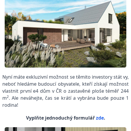
Nyní máte exkluzivní možnost se těmito investory stát vy,
neboť hledáme budoucí obyvatele, kteří získají možnost
vlastnit první e4 dům v ČR o zastavěné ploše téměř 244
2
m
. Ale neváhejte, čas se krátí a vybrána bude pouze 1
rodina!
Vyplňte jednoduchý formulář
zde
.