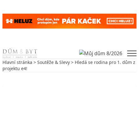
Skip to content
Men
Hlavní stránka
>
Soutěže & Slevy
> Hledá se rodina pro 1. dům z
projektu e4!
Zpět na Soutěže & Slevy
SOUTĚŽE & SLEVY
Hledá se rodina pro 1. dům z
projektu e4!
21. 9. 2017
2 min. čtení