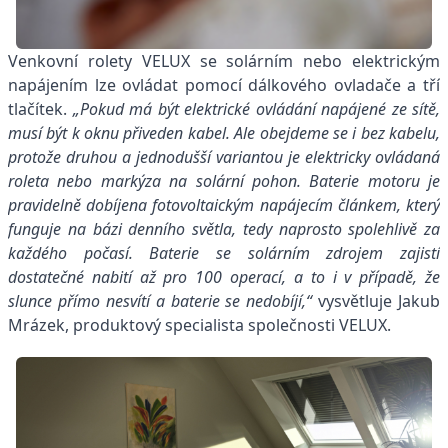
Venkovní rolety VELUX se solárním nebo elektrickým
napájením lze ovládat pomocí dálkového ovladače a tří
tlačítek.
„Pokud má být elektrické ovládání napájené ze sítě,
musí být k oknu přiveden kabel. Ale obejdeme se i bez kabelu,
protože druhou a jednodušší variantou je elektricky ovládaná
roleta nebo markýza na solární pohon. Baterie motoru je
pravidelně dobíjena fotovoltaickým napájecím článkem, který
funguje na bázi denního světla, tedy naprosto spolehlivě za
každého počasí.
Baterie se solárním zdrojem zajistí
dostatečné nabití až pro 100 operací, a to i v případě, že
slunce přímo nesvítí a baterie se nedobíjí,“
vysvětluje Jakub
Mrázek, produktový specialista společnosti VELUX.