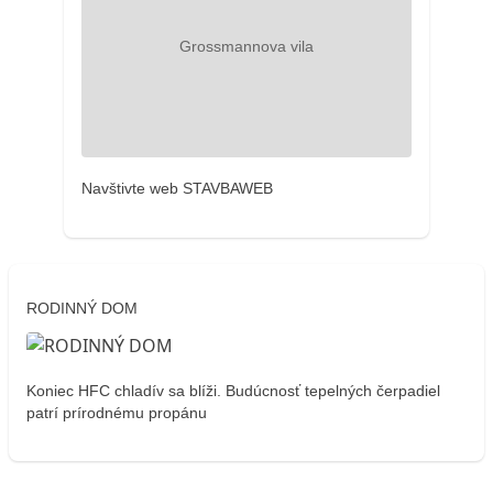
Navštivte web STAVBAWEB
RODINNÝ DOM
Koniec HFC chladív sa blíži. Budúcnosť tepelných čerpadiel
patrí prírodnému propánu