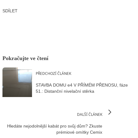
SDÍLET
Facebook
X
LinkedIn
Email
Pokračujte ve čtení
PŘEDCHOZÍ ČLÁNEK
STAVBA DOMU e4 V PŘÍMÉM PŘENOSU, fáze
51.: Distanční nivelační stěrka
DALŠÍ ČLÁNEK
Hledáte nejodolnější kabát pro svůj dům? Zkuste
prémiové omítky Cemix