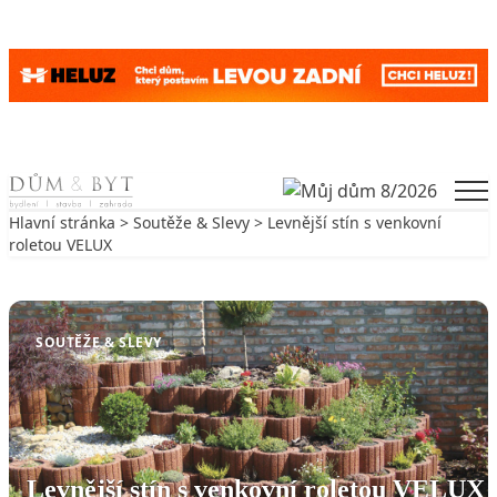
Skip to content
Men
Hlavní stránka
>
Soutěže & Slevy
> Levnější stín s venkovní
roletou VELUX
Zpět na Soutěže & Slevy
SOUTĚŽE & SLEVY
Levnější stín s venkovní roletou VELUX