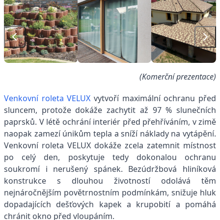
(Komerční prezentace)
Venkovní roleta VELUX
vytvoří maximální ochranu před
sluncem, protože dokáže zachytit až 97 % slunečních
paprsků. V létě ochrání interiér před přehříváním, v zimě
naopak zamezí únikům tepla a sníží náklady na vytápění.
Venkovní roleta VELUX dokáže zcela zatemnit místnost
po celý den, poskytuje tedy dokonalou ochranu
soukromí i nerušený spánek. Bezúdržbová hliníková
konstrukce s dlouhou životností odolává těm
nejnáročnějším povětrnostním podmínkám, snižuje hluk
dopadajících dešťových kapek a krupobití a pomáhá
chránit okno před vloupáním.