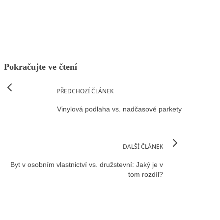
Facebook
X
LinkedIn
Email
Pokračujte ve čtení
PŘEDCHOZÍ ČLÁNEK
Vinylová podlaha vs. nadčasové parkety
DALŠÍ ČLÁNEK
Byt v osobním vlastnictví vs. družstevní: Jaký je v
tom rozdíl?