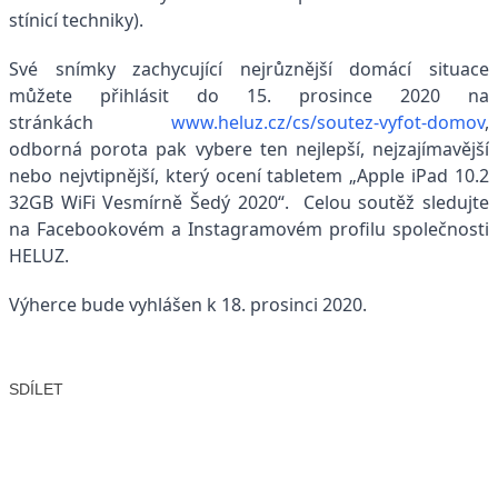
stínicí techniky).
Své snímky zachycující nejrůznější domácí situace
můžete přihlásit do 15. prosince 2020 na
stránkách
www.heluz.cz/cs/soutez-vyfot-domov
,
odborná porota pak vybere ten nejlepší, nejzajímavější
nebo nejvtipnější, který ocení tabletem „Apple iPad 10.2
32GB WiFi Vesmírně Šedý 2020“. Celou soutěž sledujte
na Facebookovém a Instagramovém profilu společnosti
HELUZ.
Výherce bude vyhlášen k 18. prosinci 2020.
SDÍLET
Facebook
X
LinkedIn
Email