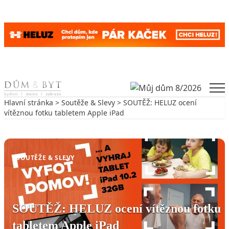
Skip to content
Men
Hlavní stránka
>
Soutěže & Slevy
> SOUTĚŽ: HELUZ ocení
vítěznou fotku tabletem Apple iPad
Zpět na Soutěže & Slevy
SOUTĚŽE & SLEVY
SOUTĚŽ: HELUZ ocení vítěznou fotku
tabletem Apple iPad