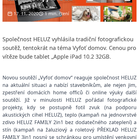
17. 11. 2020
1 min. čtení
Společnost HELUZ vyhlásila tradiční fotografickou
soutěž, tentokrát na téma Vyfoť domov. Cenou pro
vítěze bude tablet „Apple iPad 10.2 32GB.
Novou soutěží „Vyfoť domov“ reaguje společnost HELUZ
na aktuální situaci a nabízí stavebníkům, ale nejen jim,
zpestření domácích home officů či online výuky další
soutěží. Již v minulosti HELUZ pořádal fotografické
projekty, kdy se postupně fotil zvuk (na podporu
akustických cihel HELUZ), teplo (kampaň na jednovrstvé
zdivo HELUZ FAMILY 2in1 bez dodatečného zateplení) a
stín (kampaň na žaluziový a roletový PŘEKLAD HELUZ
FAMILY 3in1 nosný se schránkou pro umístění venkovní