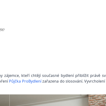
ít?
zájemce, kteří chtějí současné bydlení přiblížit právě s
oření
Půjčka ProBydlení
zařazena do slosování. Vyvrcholení