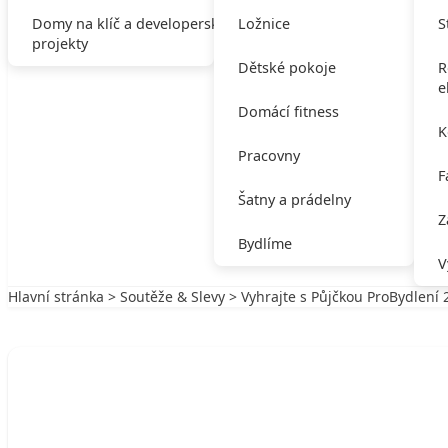
Domy na klíč a developerské
Ložnice
S
projekty
Dětské pokoje
R
e
Domácí fitness
K
Pracovny
F
Šatny a prádelny
Z
Bydlíme
V
Hlavní stránka
>
Soutěže & Slevy
> Vyhrajte s Půjčkou ProBydlení 
Zpět na Soutěže & Slevy
SOUTĚŽE & SLEVY
Vyhrajte s Půjčkou ProBydlení 250 000 