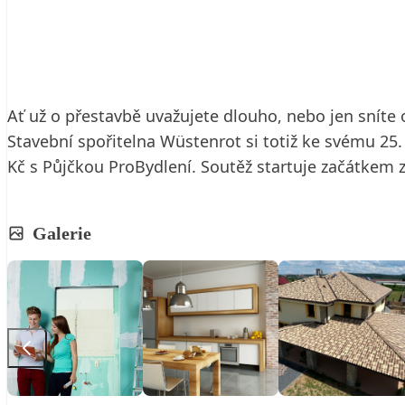
25. 9. 2017
3 min. čtení
Ať už o přestavbě uvažujete dlouho, nebo jen sníte
Stavební spořitelna Wüstenrot si totiž ke svému 25. 
Kč s Půjčkou ProBydlení. Soutěž startuje začátkem z
Galerie