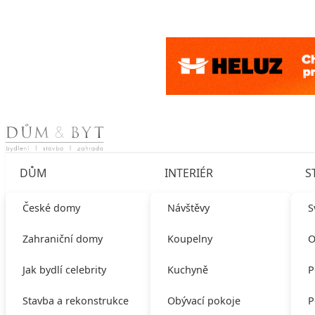
Skip to content
DŮM
INTERIÉR
S
České domy
Návštěvy
S
Zahraniční domy
Koupelny
O
Jak bydlí celebrity
Kuchyně
P
Stavba a rekonstrukce
Obývací pokoje
P