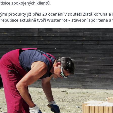
tisíce spokojených klientů.
ými produkty již přes 20 ocenění v soutěži Zlatá koruna a
 republice aktuálně tvoří Wüstenrot – stavební spořitelna 