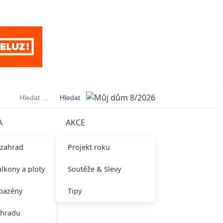
Vyhledávání
A
AKCE
 zahrad
Projekt roku
alkony a ploty
Soutěže & Slevy
 bazény
Tipy
ahradu