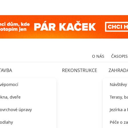
O NÁS
ČASOPIS
TAVBA
REKONSTRUKCE
ZAHRAD
vépomocí
Návštěvy
kna, dveře
Terasy, b
ovrchové úpravy
Jezírka a
odlahy
Péče o z