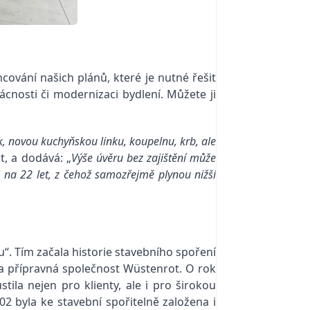
ování našich plánů, které je nutné řešit
nosti či modernizaci bydlení. Můžete ji
k, novou kuchyňskou linku, koupelnu, krb, ale
, a dodává: „
Výše úvěru bez zajištění může
i na 22 let, z čehož samozřejmě plynou nižší
. Tím začala historie stavebního spoření
na přípravná společnost Wüstenrot. O rok
tila nejen pro klienty, ale i pro širokou
02 byla ke stavební spořitelně založena i