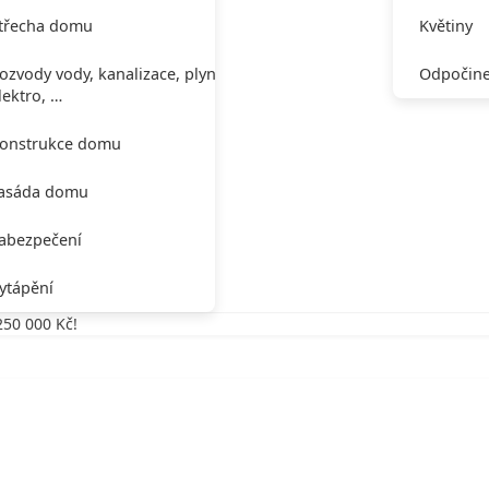
třecha domu
Květiny
ozvody vody, kanalizace, plynu,
Odpočine
lektro, …
onstrukce domu
asáda domu
abezpečení
ytápění
250 000 Kč!
Kč!