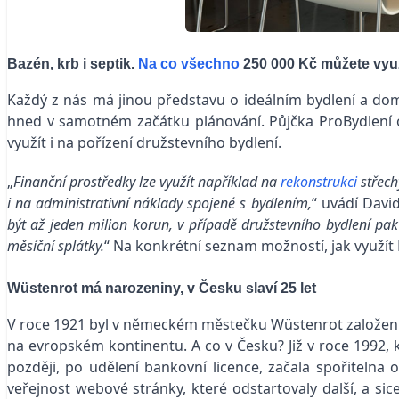
Bazén, krb i septik.
Na co všechno
250 000 Kč můžete vyu
Každý z nás má jinou představu o ideálním bydlení a domo
hned v samotném začátku plánování. Půjčka ProBydlení
využít i na pořízení družstevního bydlení.
„
Finanční prostředky lze využít například na
rekonstrukci
střech
i na administrativní náklady spojené s bydlením,
“ uvádí Davi
být až jeden milion korun, v případě družstevního bydlení pak
měsíční splátky.
“ Na konkrétní seznam možností, jak využít
Wüstenrot má narozeniny, v Česku slaví 25 let
V roce 1921 byl v německém městečku Wüstenrot založen „
na evropském kontinentu. A co v Česku? Již v roce 1992,
později, po udělení bankovní licence, začala spořitelna o
veřejnost webové stránky, které odstartovaly další, a si