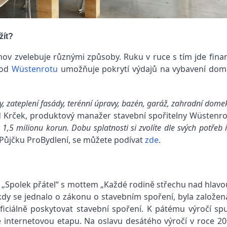
žít?
v zvelebuje různými způsoby. Ruku v ruce s tím jde financ
 od
Wüstenrotu
umožňuje pokrytí výdajů na vybavení domác
y, zateplení fasády, terénní úpravy, bazén, garáž, zahradní dome
d Krček, produktový manažer stavební spořitelny Wüstenrot
 1,5 milionu korun. Dobu splatnosti si zvolíte dle svých potřeb 
 Půjčku ProBydlení, se můžete podívat
zde
.
Spolek přátel“ s mottem „Každé rodině střechu nad hlavou“
 kdy se jednalo o zákonu o stavebním spoření, byla založe
ficiálně poskytovat stavební spoření. K pátému výročí spus
ce internetovou etapu. Na oslavu desátého výročí v roce 20