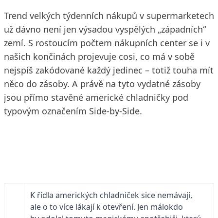
Trend velkých týdenních nákupů v supermarketech
už dávno není jen výsadou vyspělých „západních“
zemí. S rostoucím počtem nákupních center se i v
našich končinách projevuje cosi, co má v sobě
nejspíš zakódované každý jedinec – totiž touha mít
něco do zásoby. A právě na tyto vydatné zásoby
jsou přímo stavěné americké chladničky pod
typovým označením Side-by-Side.
K řídla amerických chladniček sice nemávají,
ale o to více lákají k otevření. Jen málokdo