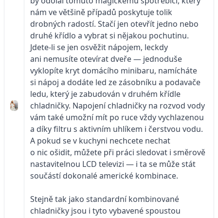
by odolal tomuto magickému spotřebiči, který
nám ve většině případů poskytuje tolik
drobných radostí. Stačí jen otevřít jedno nebo
druhé křídlo a vybrat si nějakou pochutinu.
Jdete-li se jen osvěžit nápojem, leckdy
ani nemusíte otevírat dveře — jednoduše
vyklopíte kryt domácího minibaru, namícháte
si nápoj a dodáte led ze zásobníku a podavače
ledu, který je zabudován v druhém křídle
chladničky. Napojení chladničky na rozvod vody
vám také umožní mít po ruce vždy vychlazenou
a díky filtru s aktivním uhlíkem i čerstvou vodu.
A pokud se v kuchyni nechcete nechat
o nic ošidit, můžete při práci sledovat i směrově
nastavitelnou LCD televizi — i ta se může stát
součástí dokonalé americké kombinace.
Stejně tak jako standardní kombinované
chladničky jsou i tyto vybavené spoustou