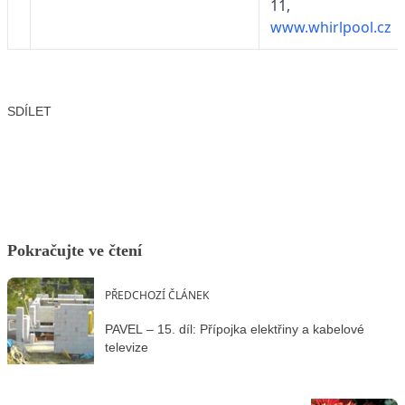
11,
www.whirlpool.cz
SDÍLET
Facebook
X
LinkedIn
Email
Pokračujte ve čtení
PŘEDCHOZÍ ČLÁNEK
PAVEL – 15. díl: Přípojka elektřiny a kabelové
televize