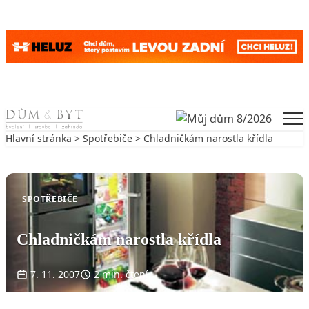
Skip to content
Men
Hlavní stránka
>
Spotřebiče
> Chladničkám narostla křídla
Zpět na Spotřebiče
SPOTŘEBIČE
Chladničkám narostla křídla
7. 11. 2007
2 min. čtení