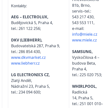
81b, Brno,
Kontakty:
servis–tel.:
543 217 430,
AEG – ELECTROLUX,
543 553 111,
Budějovická 5, Praha 4,
e-mail:
tel.: 261 122 256;
info@miele.cz
www.miele.cz
DKV (LIEBHERR),
Budovatelská 287, Praha 9,
SAMSUNG,
tel.: 286 854 430,
Vyskočilova 4 –
www.dkvmarket.cz
budova Beta,
www.liebherr.cz
Praha 4,
tel.: 225 020 753;
LG ELECTRONICS CZ,
Zlatý Anděl,
WHIRLPOOL,
Nádražní 23, Praha 5,
Radlická
tel.: 234 094 600;
14, Praha 5,
tel.: 251 001 010–