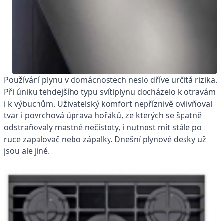
Používání plynu v domácnostech neslo dříve určitá rizika.
Při úniku tehdejšího typu svítiplynu docházelo k otravám
i k výbuchům. Uživatelský komfort nepříznivě ovlivňoval
tvar i povrchová úprava hořáků, ze kterých se špatně
odstraňovaly mastné nečistoty, i nutnost mít stále po
ruce zapalovač nebo zápalky. Dnešní plynové desky už
jsou ale jiné.