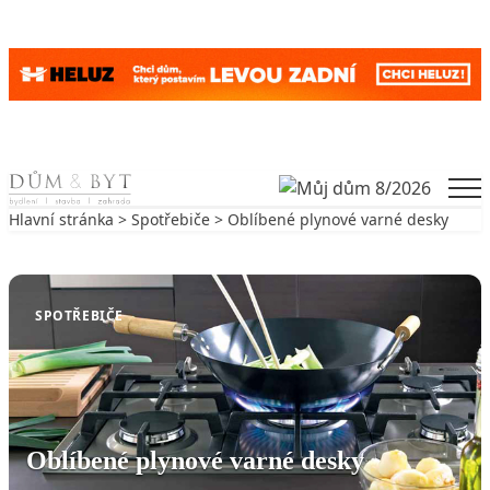
Skip to content
Men
Hlavní stránka
>
Spotřebiče
> Oblíbené plynové varné desky
Zpět na Spotřebiče
SPOTŘEBIČE
Oblíbené plynové varné desky