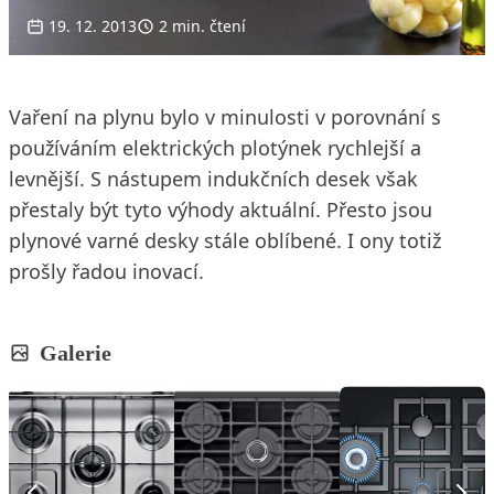
19. 12. 2013
2 min. čtení
Vaření na plynu bylo v minulosti v porovnání s
používáním elektrických plotýnek rychlejší a
levnější. S nástupem indukčních desek však
přestaly být tyto výhody aktuální. Přesto jsou
plynové varné desky stále oblíbené. I ony totiž
prošly řadou inovací.
Galerie