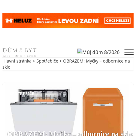
Skip to content
Men
Hlavní stránka
>
Spotřebiče
> OBRAZEM: Myčky – odbornice na
sklo
Zpět na Spotřebiče
SPOTŘEBIČE
OBRAZEM: Myčky – odbornice na sklo