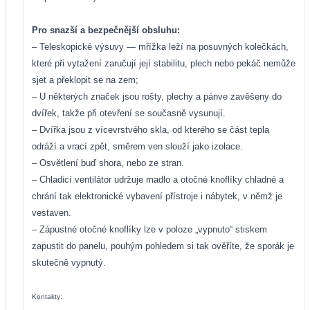
Pro snazší a bezpečnější obsluhu:
– Teleskopické výsuvy — mřížka leží na posuvných kolečkách,
které při vytažení zaručují její stabilitu, plech nebo pekáč nemůže
sjet a překlopit se na zem;
– U některých značek jsou rošty, plechy a pánve zavěšeny do
dvířek, takže při otevření se současně vysunují.
– Dvířka jsou z vícevrstvého skla, od kterého se část tepla
odráží a vrací zpět, směrem ven slouží jako izolace.
– Osvětlení buď shora, nebo ze stran.
– Chladicí ventilátor udržuje madlo a otočné knoflíky chladné a
chrání tak elektronické vybavení přístroje i nábytek, v němž je
vestaven.
– Zápustné otočné knoflíky lze v poloze „vypnuto“ stiskem
zapustit do panelu, pouhým pohledem si tak ověříte, že sporák je
skutečně vypnutý.
Kontakty: