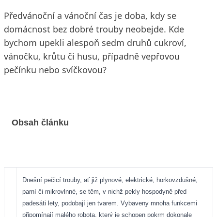
Předvánoční a vánoční čas je doba, kdy se
domácnost bez dobré trouby neobejde. Kde
bychom upekli alespoň sedm druhů cukroví,
vánočku, krůtu či husu, případně vepřovou
pečínku nebo svíčkovou?
Obsah článku
Dnešní pečicí trouby, ať již plynové, elektrické, horkovzdušné,
parní či mikrovlnné, se těm, v nichž pekly hospodyně před
padesáti lety, podobají jen tvarem. Vybaveny mnoha funkcemi
připomínají malého robota, který je schopen pokrm dokonale