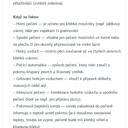
přitažlivější (zvláště zelenina).
Když se řekne:
– Horní pečení — je určeno pro křehké moučníky (např. jablkový
závin), dále pro zapékání či gratinování.
– Spodní pečení — vhodné pro pečení moučníků ve formě nebo
na plechu či pro dezerty přípravované ve vodní lázni.
– Horký vzduch — možno péct současně až ve čtyřech úrovních
křehké cukroví.
– Pečicí automatika — způsob pečení, který nám zaručí u
pokrmu křupavý povrch a šťavnatý vnitřek.
– Grilování horkým vzduchem — slouží k přípravě drůbeže,
masových rolád atd.
– Intenzivní pečení — kombinace horkého vzduchu a spodního
pečení (hodí se např. pro přípravu pizzy).
– Pokrmová (teplotní) sonda — sonda zabodnutá do pečeně
informuje o teplotě uvnitř pokrmu (je-li dosaženo nastavené
teploty, trouba se vypne; pečeně bude mít křehký střed a
křupavou kůrku).