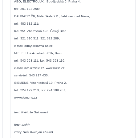
AEG, ELECTROLUX,
Budějovická 5, Praha 4,
tel.: 261 122 256;
BAUMATIC ČR, Malá Skála 211, Jablonec nad Nisou,
tel.: 483 332 111;
KARMA, Zborovská 693, Český Brod,
tel.: 321 610 511, 321 622 289,
e-mail:
odbyt@karma-as.cz
;
MIELE, Hněvkovského 81b, Brno,
tel.: 543 553 111, fax: 543 553 119,
e-mail:
info@miele.cz
,
www.miele.cz
;
servis-tel.: 543 217 430;
SIEMENS, Vinohradská 10, Praha 2,
tel.: 224 199 213, fax: 224 199 207,
www.siemens.cz
text: Květuše Sajnerová
foto: archiv
zdroj: Svět Kuchyní 4/2003