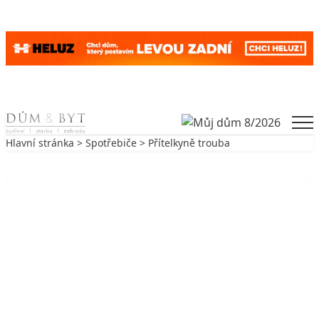
Skip to content
Men
Hlavní stránka
>
Spotřebiče
> Přítelkyně trouba
Zpět na Spotřebiče
SPOTŘEBIČE
Přítelkyně trouba
17. 10. 2004
5 min. čtení