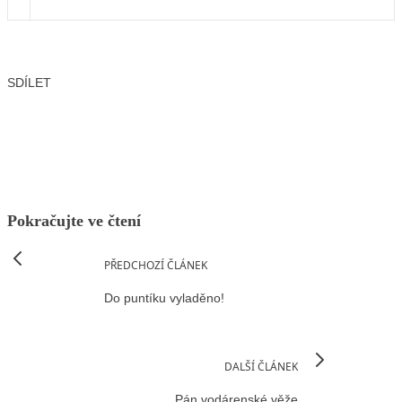
SDÍLET
Facebook
X
LinkedIn
Email
Pokračujte ve čtení
PŘEDCHOZÍ ČLÁNEK
Do puntíku vyladěno!
DALŠÍ ČLÁNEK
Pán vodárenské věže