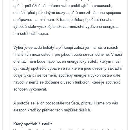
upéct, průběžně nás informovat o probíhajících procesech,
ochránit před případnými úrazy a ještě omezit námahu spojenou
s přípravou na minimum. K tomu je třeba připočítat i snahu
výrobců stále výrazněji snižovat množství vydávané energie a
tím šetřit naši kapsu.
Výběr je opravdu bohatý a při koupi záleží jen na nás a našich
finančních možnostech, pro jakou troubu se rozhodneme. V naší
orientaci nám bude nápomocen energetický štítek, kterým musí
být každý spotřebič vybaven a na kterém jsou uvedeny základní
údaje týkající se rozměrů, spotřeby energie a výkonnosti a dále
návod, v němž se dočteme o všech funkcích, které je spotřebič
schopen vykonávat.
A protože se jejich počet stále rozrůstá, připravili jsme pro vás
alespoň kratičký přehled těch nejdůležitějších.
Který spotřebič zvolit