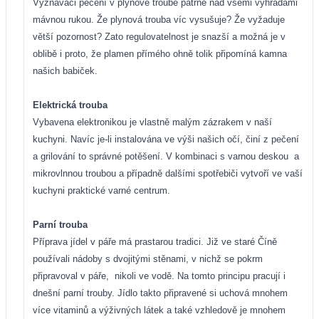
Vyznavači pečení v plynové troubě patrně nad všemi výhradami
mávnou rukou. Že plynová trouba víc vysušuje? Že vyžaduje
větší pozornost? Zato regulovatelnost je snazší a možná je v
oblibě i proto, že plamen přímého ohně tolik připomíná kamna
našich babiček.
Elektrická trouba
Vybavena elektronikou je vlastně malým zázrakem v naší
kuchyni. Navíc je-li instalována ve výši našich očí, činí z pečení
a grilování to správné potěšení. V kombinaci s varnou deskou
a
mikrovlnnou troubou a případně dalšími spotřebiči vytvoří ve vaší
kuchyni praktické varné centrum.
Parní trouba
Příprava jídel v páře má prastarou tradici. Již ve staré Číně
používali nádoby s dvojitými stěnami, v nichž se pokrm
připravoval v páře,
nikoli ve vodě. Na tomto principu pracují i
dnešní parní trouby. Jídlo takto připravené si uchová mnohem
více vitaminů a výživných látek a také vzhledově je mnohem