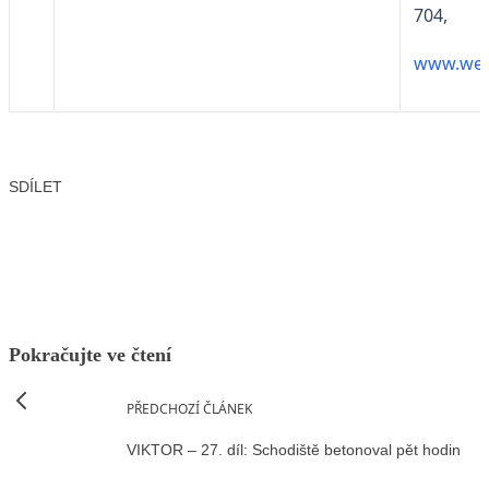
704,
www.wer
SDÍLET
Facebook
X
LinkedIn
Email
Pokračujte ve čtení
PŘEDCHOZÍ ČLÁNEK
VIKTOR – 27. díl: Schodiště betonoval pět hodin