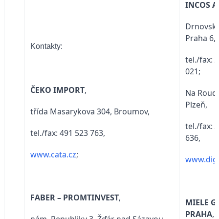
INCOS A
Drnovská
Praha 6,
Kontakty:
tel./fax:
021;
ČEKO IMPORT
,
Na Roud
Plzeň,
třída Masarykova 304, Broumov,
tel./fax:
tel./fax: 491 523 763,
636,
www.cata.cz
;
www.dige
FABER – PROMTINVEST
,
MIELE G
PRAHA
,