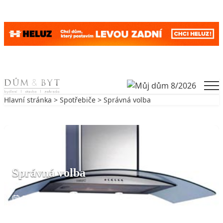
Skip to content
Men
Hlavní stránka
>
Spotřebiče
> Správná volba
Zpět na Spotřebiče
SPOTŘEBIČE
Správná volba
29. 1. 2010
2 min. čtení