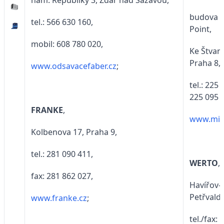
nám. Republiky 3, Žďár nad Sázavou,
budova 
tel.: 566 630 160,
Point,
mobil: 608 780 020,
Ke Štvani
Praha 8,
www.odsavacefaber.cz
;
tel.: 225 
225 095 
FRANKE
,
www.miel
Kolbenova 17, Praha 9,
tel.: 281 090 411,
WERTO
,
fax: 281 862 027,
Havířov-
Petřvalds
www.franke.cz
;
tel./fax: