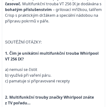
časovač.
Multifunkční trouba VT 256 IX je dodávána s
bohatým příslušenstvím
– grilovací mřížkou, talířem
Crisp s praktickým držákem a speciální nádobou na
přípravu pokrmů v páře.
SOUTĚŽNÍ OTÁZKY:
1.
Čím je unikátní multifunkční trouba Whirlpool
VT 256 IX?
a) nemusí se čistit
b) využívá při vaření páru.
c) pamatuje si připravované recepty
2.
Multifunkční trouby značky Whirlpool znáte
z TV pořadu…