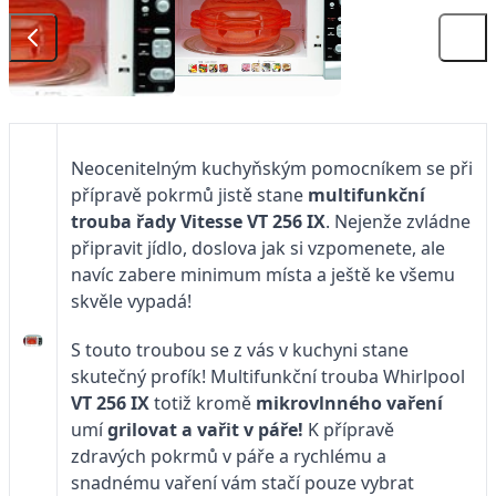
Neocenitelným kuchyňským pomocníkem se při
přípravě pokrmů jistě stane
multifunkční
trouba řady Vitesse VT 256 IX
. Nejenže zvládne
připravit jídlo, doslova jak si vzpomenete, ale
navíc zabere minimum místa a ještě ke všemu
skvěle vypadá!
S touto troubou se z vás v kuchyni stane
skutečný profík! Multifunkční trouba Whirlpool
VT 256 IX
totiž kromě
mikrovlnného vaření
umí
grilovat a vařit v páře!
K přípravě
zdravých pokrmů v páře a rychlému a
snadnému vaření vám stačí pouze vybrat