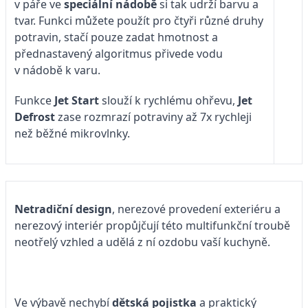
v páře ve
speciální nádobě
si tak udrží barvu a
tvar. Funkci můžete použít pro čtyři různé druhy
potravin, stačí pouze zadat hmotnost a
přednastavený algoritmus přivede vodu
v nádobě k varu.
Funkce
Jet Start
slouží k rychlému ohřevu,
Jet
Defrost
zase rozmrazí potraviny až 7x rychleji
než běžné mikrovlnky.
Netradiční design
, nerezové provedení exteriéru a
nerezový interiér propůjčují této multifunkční troubě
neotřelý vzhled a udělá z ní ozdobu vaší kuchyně.
Ve výbavě nechybí
dětská pojistka
a praktický