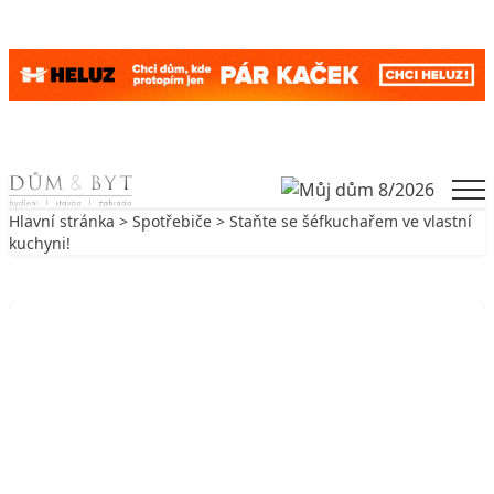
Skip to content
Men
Hlavní stránka
>
Spotřebiče
> Staňte se šéfkuchařem ve vlastní
kuchyni!
Zpět na Spotřebiče
SPOTŘEBIČE
Staňte se šéfkuchařem ve vlastní
kuchyni!
4. 6. 2001
3 min. čtení