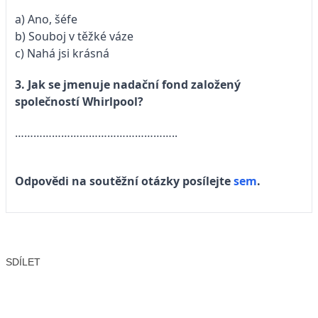
a) Ano, šéfe
b) Souboj v těžké váze
c) Nahá jsi krásná
3.
Jak se jmenuje nadační fond založený
společností Whirlpool?
……………………………………………..
Odpovědi na soutěžní otázky posílejte
sem
.
SDÍLET
Facebook
X
LinkedIn
Email