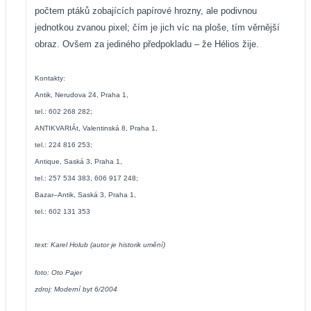
počtem ptáků zobajících papírové hrozny, ale podivnou
jednotkou zvanou pixel; čím je jich víc na ploše, tím věrnější
obraz. Ovšem za jediného předpokladu – že Hélios žije.
Kontakty:
Antik, Nerudova 24, Praha 1,
tel.: 602 268 282;
ANTIKVARIÁt, Valentinská 8, Praha 1,
tel.: 224 816 253;
Antique, Saská 3, Praha 1,
tel.: 257 534 383, 606 917 248;
Bazar–Antik, Saská 3, Praha 1,
tel.: 602 131 353
text: Karel Holub (autor je historik umění)
foto: Oto Pajer
zdroj: Moderní byt 6/2004