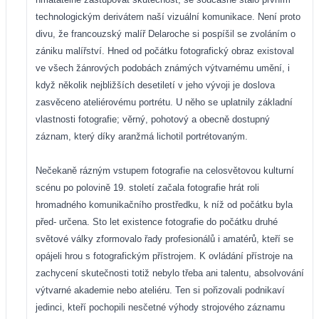
technologickým derivátem naší vizuální komunikace. Není proto
divu, že francouzský malíř Delaroche si pospíšil se zvoláním o
zániku malířství. Hned od počátku fotografický obraz existoval
ve všech žánrových podobách známých výtvarnému umění, i
když několik nejbližších desetiletí v jeho vývoji je doslova
zasvěceno ateliérovému portrétu. U něho se uplatnily základní
vlastnosti fotografie; věrný, pohotový a obecně dostupný
záznam, který díky aranžmá lichotil portrétovaným.
Nečekaně rázným vstupem fotografie na celosvětovou kulturní
scénu po polovině 19. století začala fotografie hrát roli
hromadného komunikačního prostředku, k níž od počátku byla
před- určena. Sto let existence fotografie do počátku druhé
světové války zformovalo řady profesionálů i amatérů, kteří se
opájeli hrou s fotografickým přístrojem. K ovládání přístroje na
zachycení skutečnosti totiž nebylo třeba ani talentu, absolvování
výtvarné akademie nebo ateliéru. Ten si pořizovali podnikaví
jedinci, kteří pochopili nesčetné výhody strojového záznamu