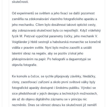
skutečnosti.
Od experimentů se světlem a jeho fixací se další pozornost
zaměřila na zdokonalování vlastního fotografického aparátu a
jeho mechaniku. Cílem bylo dosáhnout takové optické cesty,
aby zobrazovaná skutečnost byla co nejostřejší. Když vídeňský
fyzik M. Petzval vypočítal parametry čočky, jeho mechanik V.
Voigtländer ji hbitě sestrojil a habsburská monarchie se konečně
viděla v pravém světle. Nyní bylo možno zaostřit a ustálit
latentní obraz na negativ, aby se pozitiv získal jeho
překopírováním na papír. Po heliografii a daguerrotypii se
objevila fotografie.
Ke komoře a čočce, se rychle připojovaly závěrky, hledáčky,
clony, zaostřovací zařízení a okolo první světové války byly
fotografické aparáty dostupné i širokému publiku. Výrobci se
sice předstihovali v jejich designu a technických možnostech,
ale až do objevu digitálního záznamu se v principu nic
nezměnilo. Dnes se věrnost obrazu ke skutečnosti již neměří