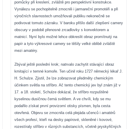
pomůcky při kreslení, zvláště pro perspektivní konstrukce.
Vynálezu se pochopitelně zmocnili i jarmareční promotéři a při
výročních slavnostech umožňovali publiku nekonečně se
podivovat tomuto zázraku. V baroku přišlo další zlepšení camery
obscury v podobě přenosné zrcadlovky s konvektorem a
matnicí. Nyní bylo možné lehce obkreslit obraz promítnutý na
papír a tyto výkresové camery se těšily velké oblibě zvláště
mezi amatéry.
Zbýval ještě poslední krok; natrvalo zachytit stávající obraz
kmitající v temné komoře. Ten učinil roku 1727 německý lékař J.
H. Schulze. Zjistil, že lze zobrazovat předměty chemickým
účinkem světla na stříbro. Ač tento chemický jev byl znám již v
17. a 18. století, Schulze dokázal, že stříbro rozpuštěné
kyselinou dusičnou černá světlem. A ve chvíli, kdy se mu
podařilo získat první provizorní otisky písmen, byla cesta
otevřená. Objevu se zmocnila celá plejáda učenců i amatérů
všech profesí, kteří na desky papírové, skleněné i kovové,
rozestíraly stříbro v různých substancích, včetně pryskyřičných