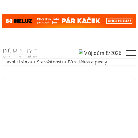
Skip to content
Men
Hlavní stránka
>
Starožitnosti
> Bůh Hélios a pixely
Zpět na Starožitnosti
STAROŽITNOSTI
Bůh Hélios a pixely
17. 6. 2005
6 min. čtení