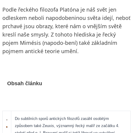
Podle řeckého filozofa Platóna je náš svět jen
odleskem neboli napodobeninou světa idejí, neboť
prchavé jsou obrazy, které nám o vnějším světě
kreslí naše smysly. Z tohoto hlediska je řecký
pojem Mimésis (napodo-bení) také základním
pojmem antické teorie umění.
Obsah článku
Do subtilních sporů antických filozofů zasáhl osobitým
způsobem také Zeuxis, významný řecký malíř ze začátku 4.
století před n. l. Bravurní malíř si totiž liboval ve vytváření