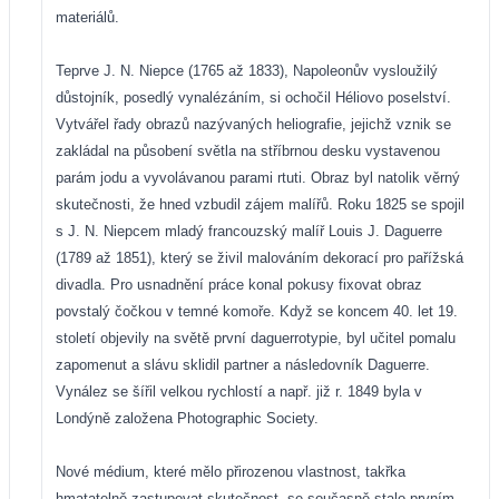
materiálů.
Teprve J. N. Niepce (1765 až 1833), Napoleonův vysloužilý
důstojník, posedlý vynalézáním, si ochočil Héliovo poselství.
Vytvářel řady obrazů nazývaných heliografie, jejichž vznik se
zakládal na působení světla na stříbrnou desku vystavenou
parám jodu a vyvolávanou parami rtuti. Obraz byl natolik věrný
skutečnosti, že hned vzbudil zájem malířů. Roku 1825 se spojil
s J. N. Niepcem mladý francouzský malíř Louis J. Daguerre
(1789 až 1851), který se živil malováním dekorací pro pařížská
divadla. Pro usnadnění práce konal pokusy fixovat obraz
povstalý čočkou v temné komoře. Když se koncem 40. let 19.
století objevily na světě první daguerrotypie, byl učitel pomalu
zapomenut a slávu sklidil partner a následovník Daguerre.
Vynález se šířil velkou rychlostí a např. již r. 1849 byla v
Londýně založena Photographic Society.
Nové médium, které mělo přirozenou vlastnost, takřka
hmatatelně zastupovat skutečnost, se současně stalo prvním