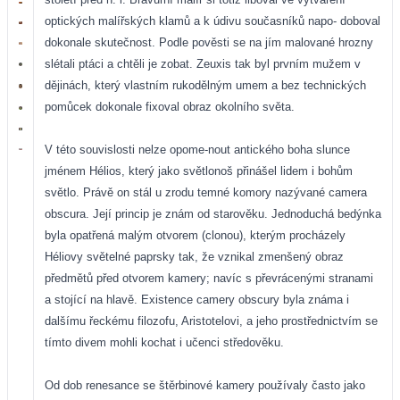
optických malířských klamů a k údivu současníků napo- doboval
dokonale skutečnost. Podle pověsti se na jím malované hrozny
slétali ptáci a chtěli je zobat. Zeuxis tak byl prvním mužem v
dějinách, který vlastním rukodělným umem a bez technických
pomůcek dokonale fixoval obraz okolního světa.
V této souvislosti nelze opome-nout antického boha slunce
jménem Hélios, který jako světlonoš přinášel lidem i bohům
světlo. Právě on stál u zrodu temné komory nazývané camera
obscura. Její princip je znám od starověku. Jednoduchá bedýnka
byla opatřená malým otvorem (clonou), kterým procházely
Héliovy světelné paprsky tak, že vznikal zmenšený obraz
předmětů před otvorem kamery; navíc s převrácenými stranami
a stojící na hlavě. Existence camery obscury byla známa i
dalšímu řeckému filozofu, Aristotelovi, a jeho prostřednictvím se
tímto divem mohli kochat i učenci středověku.
Od dob renesance se štěrbinové kamery používaly často jako