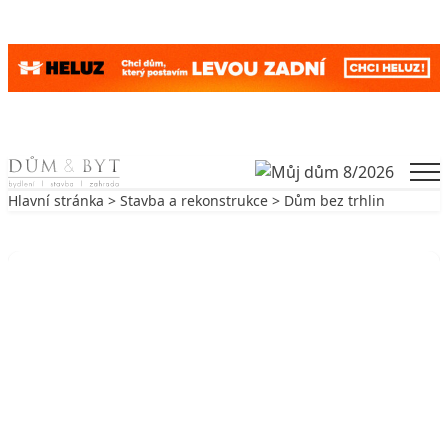
Skip to content
Men
Hlavní stránka
>
Stavba a rekonstrukce
> Dům bez trhlin
Zpět na Stavba a rekonstrukce
STAVBA A REKONSTRUKCE
Dům bez trhlin
17. 6. 2011
4 min. čtení