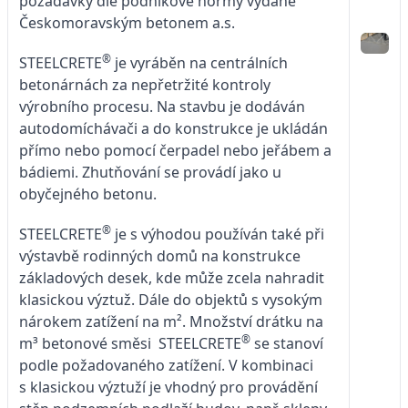
požadavky dle podnikové normy vydané
Českomoravským betonem a.s.
®
STEELCRETE
je vyráběn na centrálních
betonárnách za nepřetržité kontroly
výrobního procesu. Na stavbu je dodáván
autodomíchávači a do konstrukce je ukládán
přímo nebo pomocí čerpadel nebo jeřábem a
bádiemi. Zhutňování se provádí jako u
obyčejného betonu.
®
STEELCRETE
je s výhodou používán také při
výstavbě rodinných domů na konstrukce
základových desek, kde může zcela nahradit
klasickou výztuž. Dále do objektů s vysokým
nárokem zatížení na m². Množství drátku na
®
m³ betonové směsi STEELCRETE
se stanoví
podle požadovaného zatížení. V kombinaci
s klasickou výztuží je vhodný pro provádění