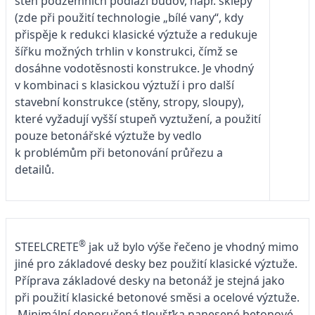
stěn podzemních podlaží budov, např. sklepy
(zde při použití technologie „bílé vany“, kdy
přispěje k redukci klasické výztuže a redukuje
šířku možných trhlin v konstrukci, čímž se
dosáhne vodotěsnosti konstrukce. Je vhodný
v kombinaci s klasickou výztuží i pro další
stavební konstrukce (stěny, stropy, sloupy),
které vyžadují vyšší stupeň vyztužení, a použití
pouze betonářské výztuže by vedlo
k problémům při betonování průřezu a
detailů.
®
STEELCRETE
jak už bylo výše řečeno je vhodný mimo
jiné pro základové desky bez použití klasické výztuže.
Příprava základové desky na betonáž je stejná jako
při použití klasické betonové směsi a ocelové výztuže.
Minimální doporučená tloušťka nanesené betonové