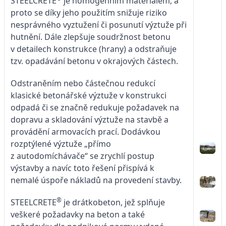
STEELCRETE
je homogenním materiálem, a
proto se díky jeho použitím snižuje riziko
nesprávného vyztužení či posunutí výztuže při
hutnění. Dále zlepšuje soudržnost betonu
v detailech konstrukce (hrany) a odstraňuje
tzv. opadávání betonu v okrajových částech.
Odstraněním nebo částečnou redukcí
klasické betonářské výztuže v konstrukci
odpadá či se značně redukuje požadavek na
dopravu a skladování výztuže na stavbě a
provádění armovacích prací. Dodávkou
rozptýlené výztuže „přímo
z autodomíchávače“ se zrychlí postup
výstavby a navíc toto řešení přispívá k
nemalé úspoře nákladů na provedení stavby.
®
STEELCRETE
je drátkobeton, jež splňuje
veškeré požadavky na beton a také