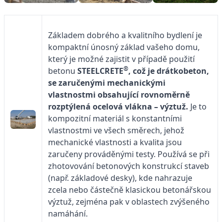
Základem dobrého a kvalitního bydlení je
kompaktní únosný základ vašeho domu,
který je možné zajistit v případě použití
®
betonu
STEELCRETE
, což je drátkobeton,
se zaručenými mechanickými
vlastnostmi obsahující rovnoměrně
rozptýlená ocelová vlákna – výztuž.
Je to
kompozitní materiál s konstantními
vlastnostmi ve všech směrech, jehož
mechanické vlastnosti a kvalita jsou
zaručeny prováděnými testy. Používá se při
zhotovování betonových konstrukcí staveb
(např. základové desky), kde nahrazuje
zcela nebo částečně klasickou betonářskou
výztuž, zejména pak v oblastech zvýšeného
namáhání.