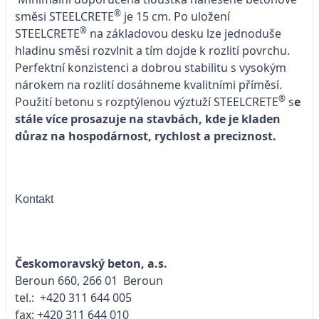
®
směsi STEELCRETE
je 15 cm. Po uložení
®
STEELCRETE
na základovou desku lze jednoduše
hladinu směsi rozvlnit a tím dojde k rozlití povrchu.
Perfektní konzistenci a dobrou stabilitu s vysokým
nárokem na rozlití dosáhneme kvalitními příměsí.
®
Použití betonu s rozptýlenou výztuží STEELCRETE
s
e
stále více prosazuje na stavbách, kde je kladen
důraz na hospodárnost, rychlost a preciznost.
Kontakt
Českomoravský beton, a.s.
Beroun 660, 266 01 Beroun
tel.: +420 311 644 005
fax: +420 311 644 010