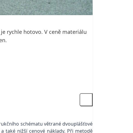
 je rychle hotovo. V ceně materiálu
en.
strukčního schématu větrané dvouplášťové
 a také nižší cenové náklady. Při metodě