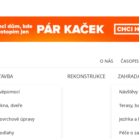
O NÁS
ČASOPIS
TAVBA
REKONSTRUKCE
ZAHRAD
vépomocí
Návštěvy
kna, dveře
Terasy, b
ovrchové úpravy
Jezírka a
odlahy
Péče o z