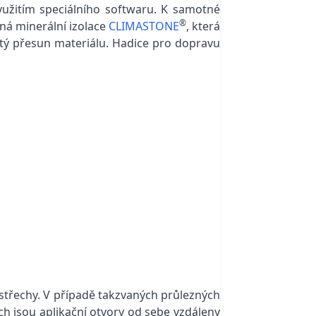
užitím speciálního softwaru. K samotné
®
ná minerální izolace
CLIMASTONE
, která
itý přesun materiálu. Hadice pro dopravu
střechy. V případě takzvaných průlezných
h jsou aplikační otvory od sebe vzdáleny