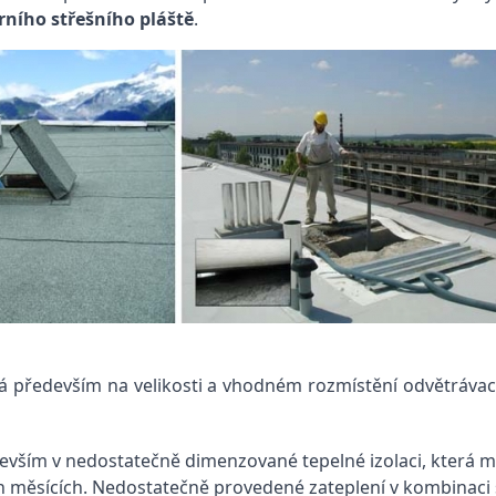
ního střešního pláště
.
á především na velikosti a vhodném rozmístění odvětrávací
devším v nedostatečně dimenzované tepelné izolaci, která m
ních měsících. Nedostatečně provedené zateplení v kombinac