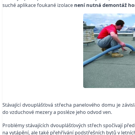
suché aplikace foukané izolace
není nutná demontáž hor
Stávající dvouplášťová střecha panelového domu je závisl
do vzduchové mezery a posléze jeho odvod ven.
Problémy stávajících dvouplášťových střech spočívají pře
na vytápění, ale také přehřívání podstřešních bytů v let