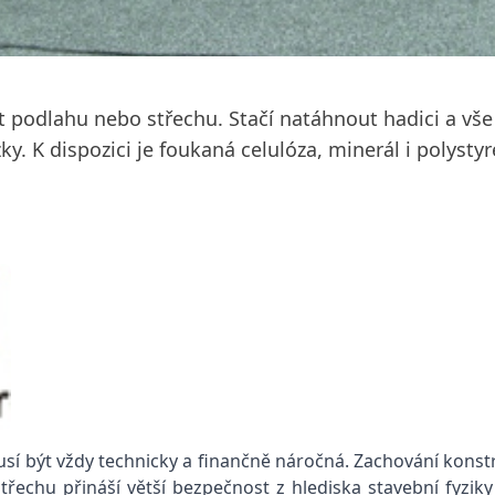
at podlahu nebo střechu. Stačí natáhnout hadici a vše
y. K dispozici je foukaná celulóza, minerál i polystyr
usí být vždy technicky a finančně náročná. Zachování kon
echu přináší větší bezpečnost z hlediska stavební fyziky