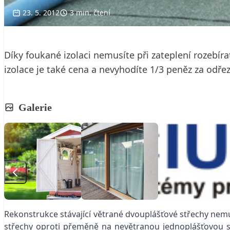
23. 5. 2012
3 min. čtení
Díky foukané izolaci nemusíte při zateplení rozebír
izolace je také cena a nevyhodíte 1/3 peněz za odřezk
Galerie
Rekonstrukce stávající větrané dvouplášťové střechy nem
střechy oproti přeměně na nevětranou jednoplášťovou stř