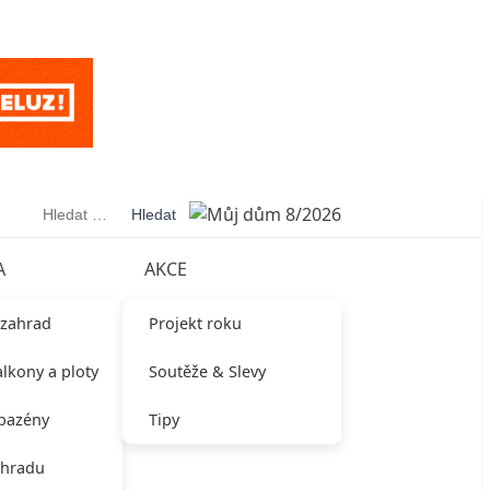
Vyhledávání
A
AKCE
 zahrad
Projekt roku
alkony a ploty
Soutěže & Slevy
 bazény
Tipy
ahradu