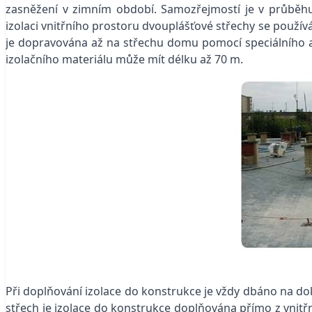
zasněžení v zimním období. Samozřejmostí je v průběhu
izolaci vnitřního prostoru dvouplášťové střechy se použív
je dopravována až na střechu domu pomocí speciálního ap
izolačního materiálu může mít délku až 70 m.
Při doplňování izolace do konstrukce je vždy dbáno na do
střech je izolace do konstrukce doplňována přímo z vnit