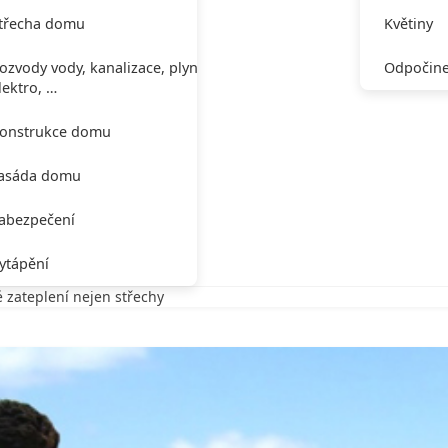
třecha domu
Květiny
ozvody vody, kanalizace, plynu,
Odpočine
lektro, …
onstrukce domu
asáda domu
abezpečení
ytápění
 zateplení nejen střechy