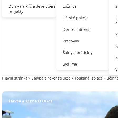
Domy na klíč a developerské
Ložnice
S
projekty
Dětské pokoje
R
e
Domácí fitness
K
Pracovny
F
Šatny a prádelny
Z
Bydlíme
V
Hlavní stránka
>
Stavba a rekonstrukce
> Foukaná izolace – účinné
Zpět na Stavba a rekonstrukce
STAVBA A REKONSTRUKCE