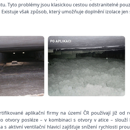
u. Tyto problémy jsou klasickou cestou odstranitelné pou
Existuje však způsob, který umožňuje doplnění izolace jen
ertifikované aplikační firmy na území ČR používají již od 
o otvory posléze – v kombinaci s otvory v atice – slouž
 s aktivní ventilační hlavicí zajišťuje snížení rychlosti pr