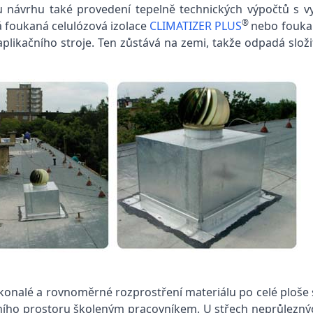
 návrhu také provedení tepelně technických výpočtů s vy
®
á foukaná celulózová izolace
CLIMATIZER PLUS
nebo fouka
likačního stroje. Ten zůstává na zemi, takže odpadá slož
konalé a rovnoměrné rozprostření materiálu po celé ploše 
řního prostoru školeným pracovníkem. U střech neprůleznýc