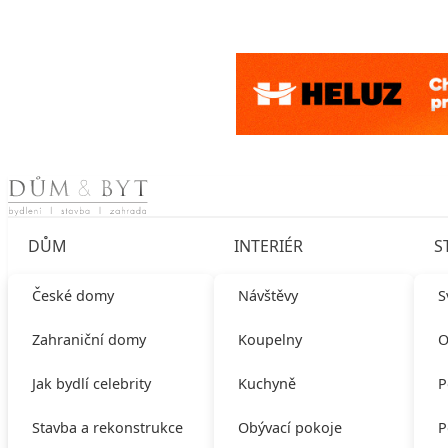
Skip to content
DŮM
INTERIÉR
S
České domy
Návštěvy
S
Zahraniční domy
Koupelny
O
Jak bydlí celebrity
Kuchyně
P
Stavba a rekonstrukce
Obývací pokoje
P