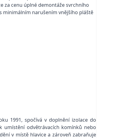
ze za cenu úplné demontáže svrchního
 s minimálním narušením vnějšího pláště
roku 1991, spočívá v doplnění izolace do
í k umístění odvětrávacích komínků nebo
oudění v místě hlavice a zároveň zabraňuje