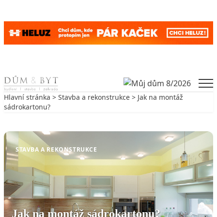
Skip to content
Men
Hlavní stránka
>
Stavba a rekonstrukce
> Jak na montáž
sádrokartonu?
Zpět na Stavba a rekonstrukce
STAVBA A REKONSTRUKCE
Jak na montáž sádrokartonu?