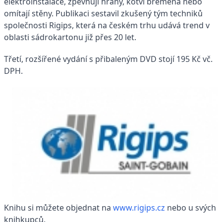
elektroinstalace, zpevňují hrany, kotví břemena nebo
omítají stěny. Publikaci sestavil zkušený tým techniků
společnosti Rigips, která na českém trhu udává trend v
oblasti sádrokartonu již přes 20 let.
Třetí, rozšířené vydání s přibaleným DVD stojí 195 Kč vč.
DPH.
Knihu si můžete objednat na
www.rigips.cz
nebo u svých
knihkupců.