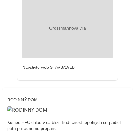
Navštivte web STAVBAWEB
RODINNÝ DOM
Koniec HFC chladív sa blíži. Budúcnosť tepelných čerpadiel
patrí prírodnému propánu