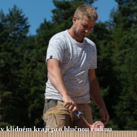
 v klidném kraji pro hlučnou rodinu