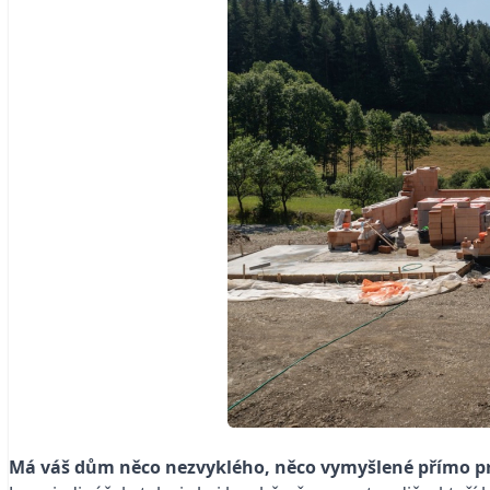
Má váš dům něco nezvyklého, něco vymyšlené přímo pro