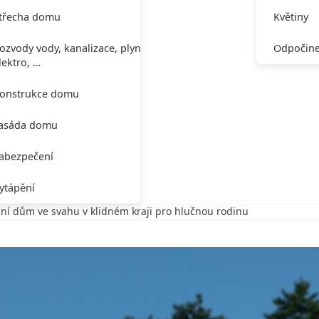
třecha domu
Květiny
ozvody vody, kanalizace, plynu,
Odpočine
lektro, …
onstrukce domu
asáda domu
abezpečení
ytápění
ční dům ve svahu v klidném kraji pro hlučnou rodinu