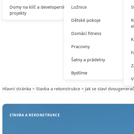
Domy na klíč a developerské
Ložnice
S
projekty
Dětské pokoje
R
e
Domácí fitness
K
Pracovny
F
Šatny a prádelny
Z
Bydlíme
V
Hlavní stránka
>
Stavba a rekonstrukce
> Jak se staví dvougenera
Zpět na Stavba a rekonstrukce
STAVBA A REKONSTRUKCE