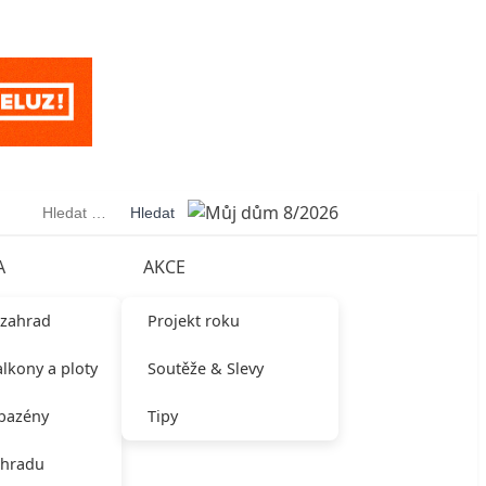
Vyhledávání
A
AKCE
 zahrad
Projekt roku
alkony a ploty
Soutěže & Slevy
 bazény
Tipy
ahradu