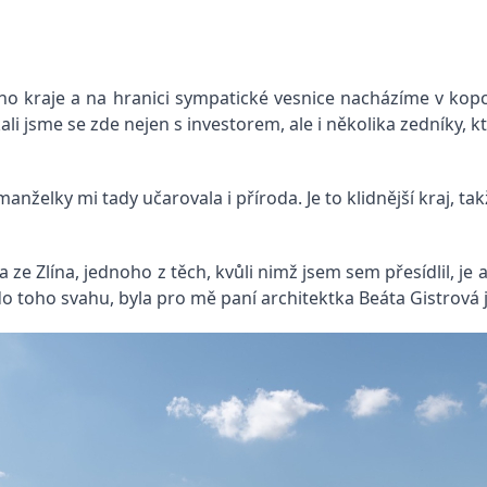
ho kraje a na hranici sympatické vesnice nacházíme v kop
ali jsme se zde nejen s investorem, ale i několika zedníky, k
nželky mi tady učarovala i příroda. Je to klidnější kraj, ta
ze Zlína, jednoho z těch, kvůli nimž jsem sem přesídlil, je 
do toho svahu, byla pro mě paní architektka Beáta Gistrová