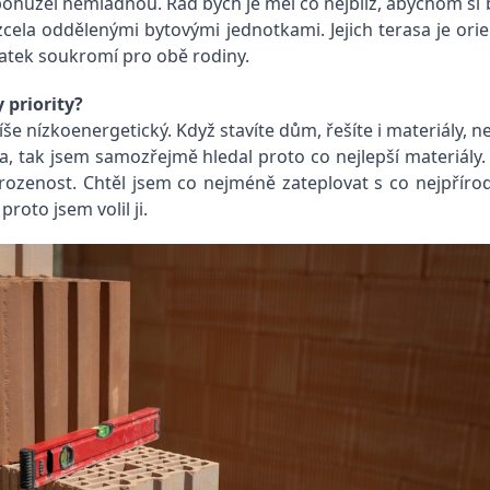
 bohužel nemládnou. Rád bych je měl co nejblíž, abychom si b
ela oddělenými bytovými jednotkami. Jejich terasa je or
atek soukromí pro obě rodiny.
 priority?
e nízkoenergetický. Když stavíte dům, řešíte i materiály, n
na, tak jsem samozřejmě hledal proto co nejlepší materiály.
irozenost. Chtěl jsem co nejméně zateplovat s co nejpříro
roto jsem volil ji.