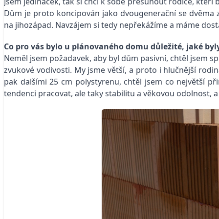
Jsem jedináček, tak si chci k sobě přesunout rodiče, kteří
Dům je proto koncipován jako dvougenerační se dvěma zc
na jihozápad. Navzájem si tedy nepřekážíme a máme dost
Co pro vás bylo u plánovaného domu důležité, jaké byly
Neměl jsem požadavek, aby byl dům pasivní, chtěl jsem spíš
zvukové vodivosti. My jsme větší, a proto i hlučnější rodi
pak dalšími 25 cm polystyrenu, chtěl jsem co největší př
tendenci pracovat, ale taky stabilitu a věkovou odolnost, a p