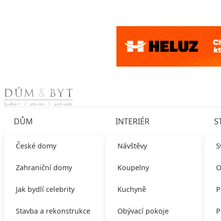
Skip to content
DŮM
INTERIÉR
S
České domy
Návštěvy
S
Zahraniční domy
Koupelny
O
Jak bydlí celebrity
Kuchyně
P
Stavba a rekonstrukce
Obývací pokoje
P