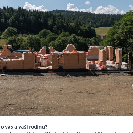
 vás a vaši rodinu?