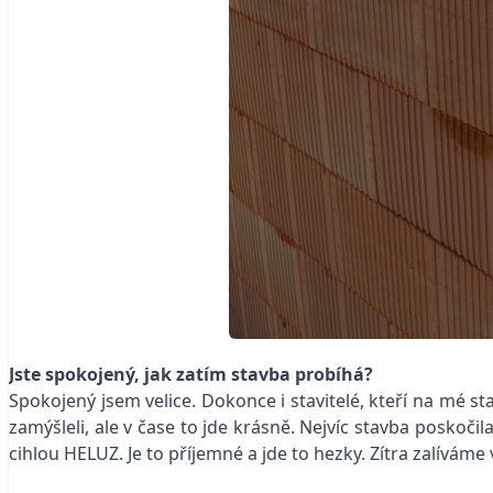
Jste spokojený, jak zatím stavba probíhá?
Spokojený jsem velice. Dokonce i stavitelé, kteří na mé s
zamýšleli, ale v čase to jde krásně. Nejvíc stavba poskočila
cihlou HELUZ. Je to příjemné a jde to hezky. Zítra zalívám