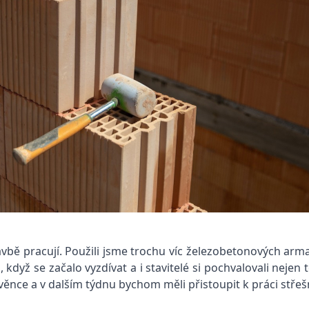
tavbě pracují. Použili jsme trochu víc železobetonových arm
, když se začalo vyzdívat a i stavitelé si pochvalovali nejen
e věnce a v dalším týdnu bychom měli přistoupit k práci stře