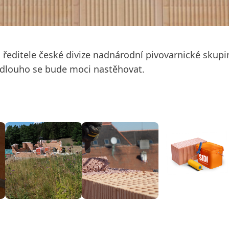
ditele české divize nadnárodní pivovarnické skupiny,
ak dlouho se bude moci nastěhovat.