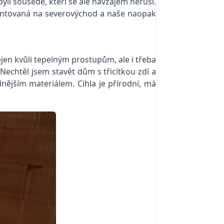
yli sousedé, kteří se ale navzájem neruší.
ientovaná na severovýchod a naše naopak
ejen kvůli tepelným prostupům, ale i třeba
 Nechtěl jsem stavět dům s třicítkou zdí a
dnějším materiálem. Cihla je přírodní, má