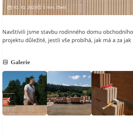
10. 10. 2023
5 min. čtení
Navštívili jsme stavbu rodinného domu obchodního ře
projektu důležité, jestli vše probíhá, jak má a za j
Galerie