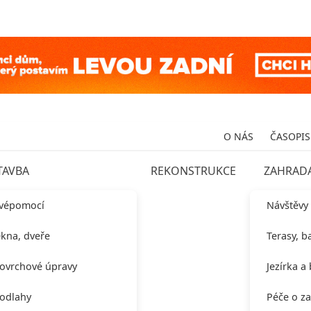
O NÁS
ČASOPIS
TAVBA
REKONSTRUKCE
ZAHRAD
vépomocí
Návštěvy
kna, dveře
Terasy, b
ovrchové úpravy
Jezírka a
odlahy
Péče o z