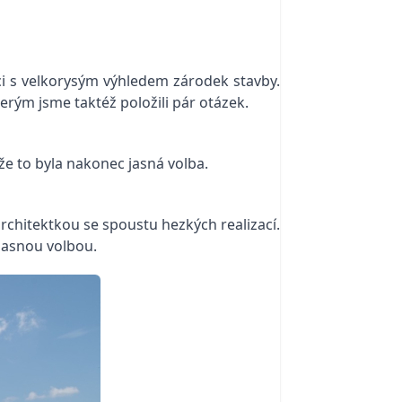
ci s velkorysým výhledem zárodek stavby.
terým jsme taktéž položili pár otázek.
kže to byla nakonec jasná volba.
architektkou se spoustu hezkých realizací.
 jasnou volbou.