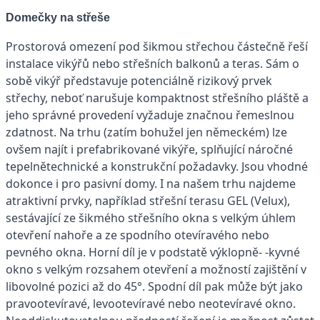
Domečky na střeše
Prostorová omezení pod šikmou střechou částečně řeší
instalace vikýřů nebo střešních balkonů a teras. Sám o
sobě vikýř představuje potenciálně rizikový prvek
střechy, neboť narušuje kompaktnost střešního pláště a
jeho správné provedení vyžaduje značnou řemeslnou
zdatnost. Na trhu (zatím bohužel jen německém) lze
ovšem najít i prefabrikované vikýře, splňující náročné
tepelnětechnické a konstrukční požadavky. Jsou vhodné
dokonce i pro pasivní domy. I na našem trhu najdeme
atraktivní prvky, například střešní terasu GEL (Velux),
sestávající ze šikmého střešního okna s velkým úhlem
otevření nahoře a ze spodního otevíravého nebo
pevného okna. Horní díl je v podstatě výklopně- -kyvné
okno s velkým rozsahem otevření a možností zajištění v
libovolné pozici až do 45°. Spodní díl pak může být jako
pravootevíravé, levootevíravé nebo neotevíravé okno.