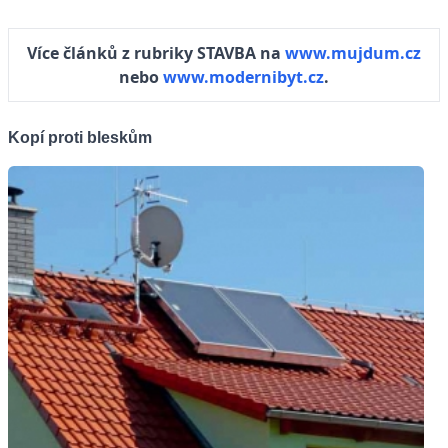
Více článků z rubriky STAVBA na
www.mujdum.cz
nebo
www.modernibyt.cz
.
Kopí proti bleskům