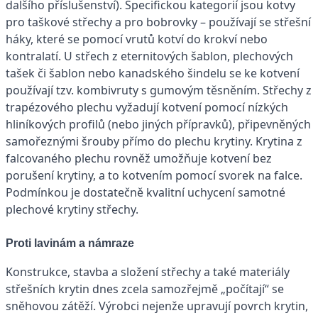
dalšího příslušenství). Specifickou kategorií jsou kotvy
pro taškové střechy a pro bobrovky – používají se střešní
háky, které se pomocí vrutů kotví do krokví nebo
kontralatí. U střech z eternitových šablon, plechových
tašek či šablon nebo kanadského šindelu se ke kotvení
používají tzv. kombivruty s gumovým těsněním. Střechy z
trapézového plechu vyžadují kotvení pomocí nízkých
hliníkových profilů (nebo jiných přípravků), připevněných
samořeznými šrouby přímo do plechu krytiny. Krytina z
falcovaného plechu rovněž umožňuje kotvení bez
porušení krytiny, a to kotvením pomocí svorek na falce.
Podmínkou je dostatečně kvalitní uchycení samotné
plechové krytiny střechy.
Proti lavinám a námraze
Konstrukce, stavba a složení střechy a také materiály
střešních krytin dnes zcela samozřejmě „počítají“ se
sněhovou zátěží. Výrobci nejenže upravují povrch krytin,