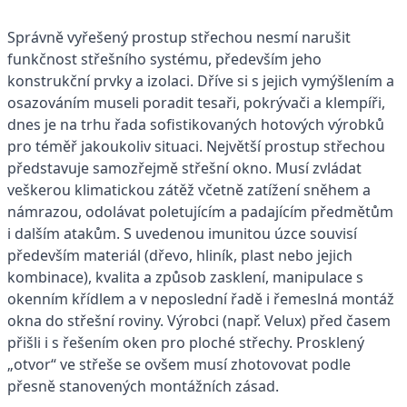
Správně vyřešený prostup střechou nesmí narušit
funkčnost střešního systému, především jeho
konstrukční prvky a izolaci. Dříve si s jejich vymýšlením a
osazováním museli poradit tesaři, pokrývači a klempíři,
dnes je na trhu řada sofistikovaných hotových výrobků
pro téměř jakoukoliv situaci. Největší prostup střechou
představuje samozřejmě střešní okno. Musí zvládat
veškerou klimatickou zátěž včetně zatížení sněhem a
námrazou, odolávat poletujícím a padajícím předmětům
i dalším atakům. S uvedenou imunitou úzce souvisí
především materiál (dřevo, hliník, plast nebo jejich
kombinace), kvalita a způsob zasklení, manipulace s
okenním křídlem a v neposlední řadě i řemeslná montáž
okna do střešní roviny. Výrobci (např. Velux) před časem
přišli i s řešením oken pro ploché střechy. Prosklený
„otvor“ ve střeše se ovšem musí zhotovovat podle
přesně stanovených montážních zásad.