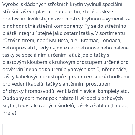
Výrobci skládaných střešních krytin vyvinuli speciální
střešní tašky z plastu nebo plechu, které posléze –
především kvůli stejné životnosti s krytinou – vyměnili za
plnohodnotné střešní komponenty. Ty se do střešního
pláště integrují stejně jako ostatní tašky. V sortimentu
různých firem, např. KM Beta, ale i Bramac, Tondach,
Betonpres atd., tedy najdete celobetonové nebo pálené
tašky se speciálním určením, ať už jde o tašky s
plastovým kloubem s kruhovým prostupem určené pro
odvětrání nebo odkouření plynových kotlů, hřebenáče,
tašky kabelových prostupů s prstencem a průchodkami
pro vedení kabelů, tašky s anténním prostupem,
příchytky hromosvodů, ventilační hlavice, komplety atd.
Obdobný sortiment pak nabízejí i výrobci plechových
krytin, tedy falcovaných šindelů, tašek a šablon (Lindab,
Prefa).