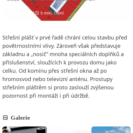
6. 12. 2013
9 min. čtení
Střešní plášť v prvé řadě chrání celou stavbu před
povětrnostními vlivy. Zároveň však představuje
základnu a „nosič“ mnoha speciálních doplňků a
příslušenství, sloužících k provozu domu jako
celku. Od komínu přes střešní okna až po
hromosvod nebo televizní anténu. Prostupy
střešním pláštěm si proto zaslouží zvýšenou
pozornost při montáži i při údržbě.
Galerie