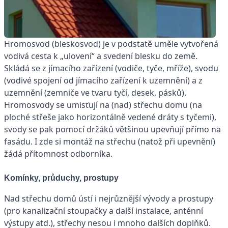
Hromosvod (bleskosvod) je v podstatě uměle vytvořená
vodivá cesta k „ulovení“ a svedení blesku do země.
Skládá se z jímacího zařízení (vodiče, tyče, mříže), svodu
(vodivé spojení od jímacího zařízení k uzemnění) a z
uzemnění (zemniče ve tvaru tyčí, desek, pásků).
Hromosvody se umisťují na (nad) střechu domu (na
ploché střeše jako horizontálně vedené dráty s tyčemi),
svody se pak pomocí držáků většinou upevňují přímo na
fasádu. I zde si montáž na střechu (natož při upevnění)
žádá přítomnost odborníka.
Komínky, průduchy, prostupy
Nad střechu domů ústí i nejrůznější vývody a prostupy
(pro kanalizační stoupačky a další instalace, anténní
výstupy atd.), střechy nesou i mnoho dalších doplňků.