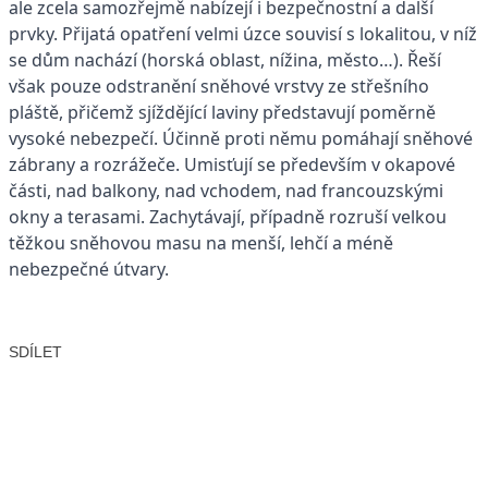
ale zcela samozřejmě nabízejí i bezpečnostní a další
prvky. Přijatá opatření velmi úzce souvisí s lokalitou, v níž
se dům nachází (horská oblast, nížina, město…). Řeší
však pouze odstranění sněhové vrstvy ze střešního
pláště, přičemž sjíždějící laviny představují poměrně
vysoké nebezpečí. Účinně proti němu pomáhají sněhové
zábrany a rozrážeče. Umisťují se především v okapové
části, nad balkony, nad vchodem, nad francouzskými
okny a terasami. Zachytávají, případně rozruší velkou
těžkou sněhovou masu na menší, lehčí a méně
nebezpečné útvary.
SDÍLET
Facebook
X
LinkedIn
Email