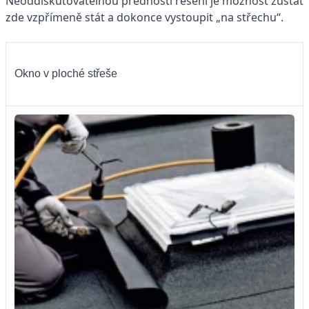
Neoddiskutovatelnou předností řešení je možnost zůstat
zde vzpřímeně stát a dokonce vystoupit „na střechu“.
Okno v ploché střeše