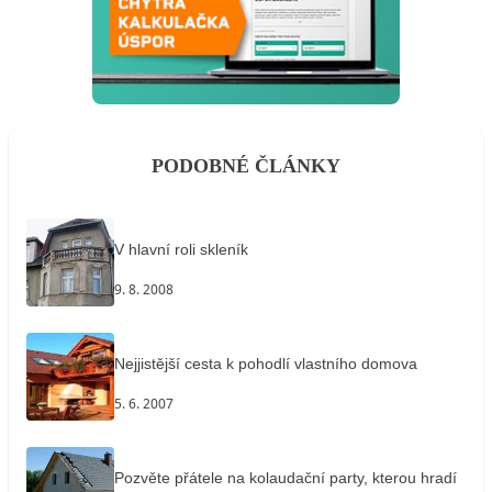
PODOBNÉ ČLÁNKY
V hlavní roli skleník
9. 8. 2008
Nejjistější cesta k pohodlí vlastního domova
5. 6. 2007
Pozvěte přátele na kolaudační party, kterou hradí