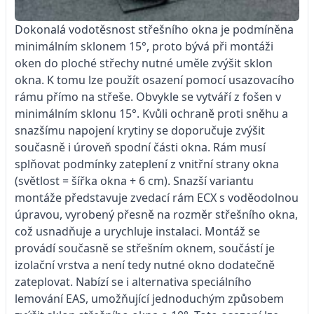
Dokonalá vodotěsnost střešního okna je podmíněna
minimálním sklonem 15°, proto bývá při montáži
oken do ploché střechy nutné uměle zvýšit sklon
okna. K tomu lze použít osazení pomocí usazovacího
rámu přímo na střeše. Obvykle se vytváří z fošen v
minimálním sklonu 15°. Kvůli ochraně proti sněhu a
snazšímu napojení krytiny se doporučuje zvýšit
současně i úroveň spodní části okna. Rám musí
splňovat podmínky zateplení z vnitřní strany okna
(světlost = šířka okna + 6 cm). Snazší variantu
montáže představuje zvedací rám ECX s voděodolnou
úpravou, vyrobený přesně na rozměr střešního okna,
což usnadňuje a urychluje instalaci. Montáž se
provádí současně se střešním oknem, součástí je
izolační vrstva a není tedy nutné okno dodatečně
zateplovat. Nabízí se i alternativa speciálního
lemování EAS, umožňující jednoduchým způsobem