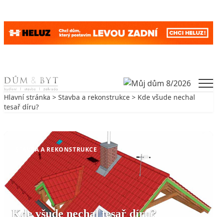
Skip to content
Men
Hlavní stránka
>
Stavba a rekonstrukce
> Kde všude nechal
tesař díru?
Zpět na Stavba a rekonstrukce
STAVBA A REKONSTRUKCE
Kde všude nechal tesař díru?