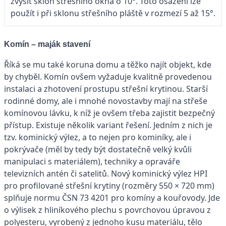
zvýšit sklon střešního okna o 10°. Toto osazení lze
použít i při sklonu střešního pláště v rozmezí 5 až 15°.
Komín – maják stavení
Říká se mu také koruna domu a těžko najít objekt, kde
by chyběl. Komín ovšem vyžaduje kvalitně provedenou
instalaci a zhotovení prostupu střešní krytinou. Starší
rodinné domy, ale i mnohé novostavby mají na střeše
komínovou lávku, k níž je ovšem třeba zajistit bezpečný
přístup. Existuje několik variant řešení. Jedním z nich je
tzv. kominický výlez, a to nejen pro kominíky, ale i
pokrývače (měl by tedy být dostatečně velký kvůli
manipulaci s materiálem), techniky a opraváře
televizních antén či satelitů. Nový kominický výlez HPI
pro profilované střešní krytiny (rozměry 550 × 720 mm)
splňuje normu ČSN 73 4201 pro komíny a kouřovody. Jde
o výlisek z hliníkového plechu s povrchovou úpravou z
polyesteru, vyrobený z jednoho kusu materiálu, tělo