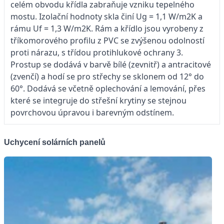
celém obvodu křídla zabraňuje vzniku tepelného
mostu. Izolační hodnoty skla činí Ug = 1,1 W/m2K a
rámu Uf = 1,3 W/m2K. Rám a křídlo jsou vyrobeny z
tříkomorového profilu z PVC se zvýšenou odolností
proti nárazu, s třídou protihlukové ochrany 3.
Prostup se dodává v barvě bílé (zevnitř) a antracitové
(zvenčí) a hodí se pro střechy se sklonem od 12° do
60°. Dodává se včetně oplechování a lemování, přes
které se integruje do střešní krytiny se stejnou
povrchovou úpravou i barevným odstínem.
Uchycení solárních panelů