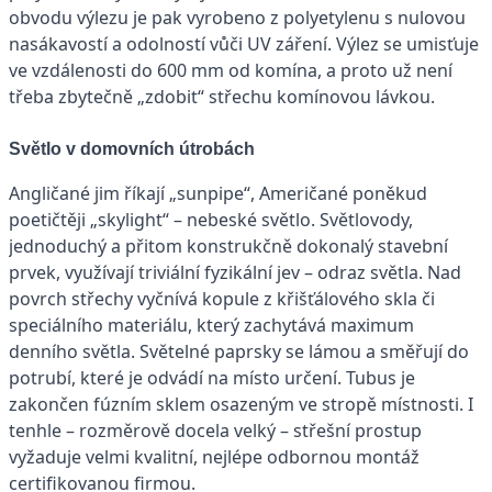
obvodu výlezu je pak vyrobeno z polyetylenu s nulovou
nasákavostí a odolností vůči UV záření. Výlez se umisťuje
ve vzdálenosti do 600 mm od komína, a proto už není
třeba zbytečně „zdobit“ střechu komínovou lávkou.
Světlo v domovních útrobách
Angličané jim říkají „sunpipe“, Američané poněkud
poetičtěji „skylight“ – nebeské světlo. Světlovody,
jednoduchý a přitom konstrukčně dokonalý stavební
prvek, využívají triviální fyzikální jev – odraz světla. Nad
povrch střechy vyčnívá kopule z křišťálového skla či
speciálního materiálu, který zachytává maximum
denního světla. Světelné paprsky se lámou a směřují do
potrubí, které je odvádí na místo určení. Tubus je
zakončen fúzním sklem osazeným ve stropě místnosti. I
tenhle – rozměrově docela velký – střešní prostup
vyžaduje velmi kvalitní, nejlépe odbornou montáž
certifikovanou firmou.