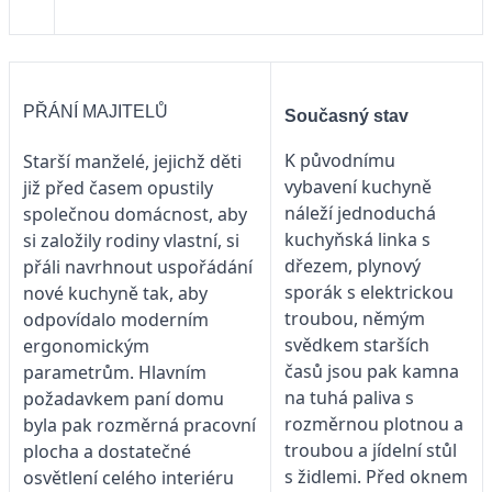
PŘÁNÍ MAJITELŮ
Současný stav
K původnímu
Starší manželé, jejichž děti
vybavení kuchyně
již před časem opustily
náleží jednoduchá
společnou domácnost, aby
kuchyňská linka s
si založily rodiny vlastní, si
dřezem, plynový
přáli navrhnout uspořádání
sporák s elektrickou
nové kuchyně tak, aby
troubou, němým
odpovídalo moderním
svědkem starších
ergonomickým
časů jsou pak kamna
parametrům. Hlavním
na tuhá paliva s
požadavkem paní domu
rozměrnou plotnou a
byla pak rozměrná pracovní
troubou a jídelní stůl
plocha a dostatečné
s židlemi. Před oknem
osvětlení celého interiéru