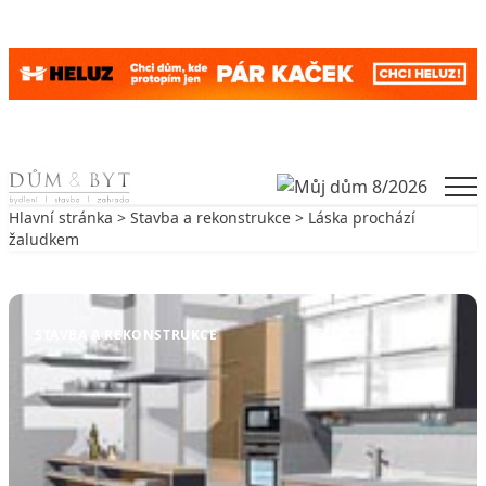
Skip to content
Men
Hlavní stránka
>
Stavba a rekonstrukce
> Láska prochází
žaludkem
Zpět na Stavba a rekonstrukce
STAVBA A REKONSTRUKCE