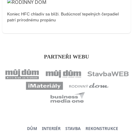
Koniec HFC chladív sa blíži. Budúcnosť tepelných čerpadiel
patrí prírodnému propánu
PARTNEŘI WEBU
DŮM
INTERIÉR
STAVBA
REKONSTRUKCE