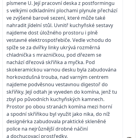
písmene U. Její pracovní deska z postformingu
s velkými odkladními plochami plynule přechází
ve zvýšené barové sezení, které může také
nahradit jídelní stůl. Uvnitř kuchyňské sestavy
najdeme dost úložného prostoru i plně
vestavné elektrospotřebiče. Vedle vchodu do
spíže se za dvířky linky ukrývá rozměrná
chladnička s mrazničkou, pod dřezem se
nachází dřezová skříňka a myčka. Pod
skokeramickou varnou desku byla zabudována
horkovzdušná trouba, nad varným centrem
najdeme podvěsnou vestavnou digestoř do
skříňky. Její odtah je vyveden do komína, jenž tu
zbyl po původních kuchyňských kamnech.
Prostor po obou stranách komína mezi horní
a spodní skříňkou byl využit jako nika, do níž
designérka zabudovala praktické skleněné
police na nejrůznější drobné náčiní
a dochucovací prostředky.