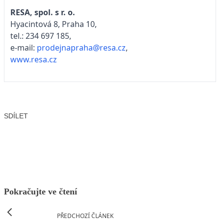
RESA, spol. s r. o.
Hyacintová 8, Praha 10,
tel.: 234 697 185,
e-mail:
prodejnapraha@resa.cz
,
www.resa.cz
SDÍLET
Facebook
X
LinkedIn
Email
Pokračujte ve čtení
PŘEDCHOZÍ ČLÁNEK