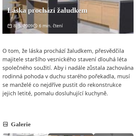
Láska prochází žaludkem
8. 5. 2009
6 min. čtení
O tom, že láska prochází žaludkem, přesvědčila
majitele staršího vesnického stavení dlouhá léta
společného soužití. Aby i nadále zůstala zachována
rodinná pohoda v duchu starého pořekadla, musí
se manželé co nejdříve pustit do rekonstrukce
jejich letité, pomalu dosluhující kuchyně.
Galerie