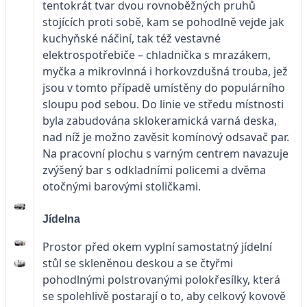
tentokrát tvar dvou rovnoběžných pruhů
stojících proti sobě, kam se pohodlně vejde jak
kuchyňské náčiní, tak též vestavné
elektrospotřebiče – chladnička s mrazákem,
myčka a mikrovlnná i horkovzdušná trouba, jež
jsou v tomto případě umístěny do populárního
sloupu pod sebou. Do linie ve středu místnosti
byla zabudována sklokeramická varná deska,
nad níž je možno zavěsit komínový odsavač par.
Na pracovní plochu s varným centrem navazuje
zvýšený bar s odkladními policemi a dvěma
otočnými barovými stoličkami.
Jídelna
Prostor před okem vyplní samostatný jídelní
stůl se skleněnou deskou a se čtyřmi
pohodlnými polstrovanými polokřesílky, která
se spolehlivě postarají o to, aby celkový kovově