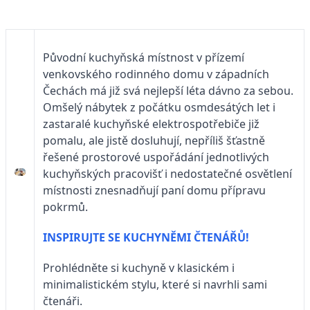
Původní kuchyňská místnost v přízemí
venkovského rodinného domu v západních
Čechách má již svá nejlepší léta dávno za sebou.
Omšelý nábytek z počátku osmdesátých let i
zastaralé kuchyňské elektrospotřebiče již
pomalu, ale jistě dosluhují, nepříliš šťastně
řešené prostorové uspořádání jednotlivých
kuchyňských pracovišť i nedostatečné osvětlení
místnosti znesnadňují paní domu přípravu
pokrmů.
INSPIRUJTE SE KUCHYNĚMI ČTENÁŘŮ
!
Prohlédněte si kuchyně v klasickém i
minimalistickém stylu, které si navrhli sami
čtenáři.