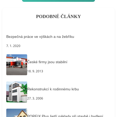
PODOBNÉ ČLÁNKY
Bezpečná práce ve výškách a na žebříku
7. 1. 2020
České firmy jsou stabilní
18. 9. 2013
Rekonstrukcí k rodinnému krbu
27. 3. 2006
PORFIX Plus šetří náklady při stavbě i bydlení