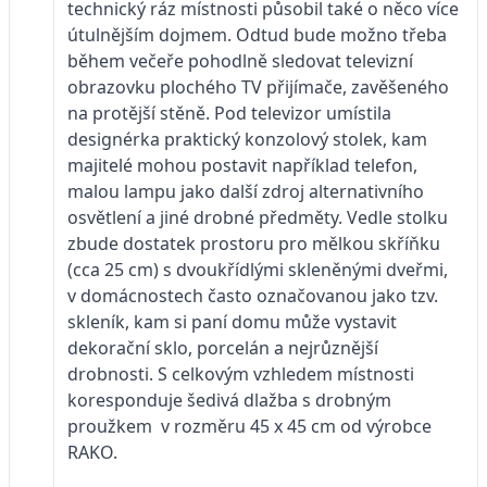
technický ráz místnosti působil také o něco více
útulnějším dojmem. Odtud bude možno třeba
během večeře pohodlně sledovat televizní
obrazovku plochého TV přijímače, zavěšeného
na protější stěně. Pod televizor umístila
designérka praktický konzolový stolek, kam
majitelé mohou postavit například telefon,
malou lampu jako další zdroj alternativního
osvětlení a jiné drobné předměty. Vedle stolku
zbude dostatek prostoru pro mělkou skříňku
(cca 25 cm) s dvoukřídlými skleněnými dveřmi,
v domácnostech často označovanou jako tzv.
skleník, kam si paní domu může vystavit
dekorační sklo, porcelán a nejrůznější
drobnosti. S celkovým vzhledem místnosti
koresponduje šedivá dlažba s drobným
proužkem v rozměru 45 x 45 cm od výrobce
RAKO.