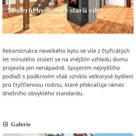
Moderní bydlení ve starší vile
20. 6. 2011
6 min. čtení
Rekonstrukce nevelkého bytu ve vile z čtyřicátých
let minulého století se na vnějším vzhledu domu
projevila jen nenápadně. Spojením nejvyššího
podlaží s podkrovím však vzniklo velkorysé bydlení
pro čtyřčlennou rodinu, které překračuje rámec
dnešního obvyklého standardu.
Galerie