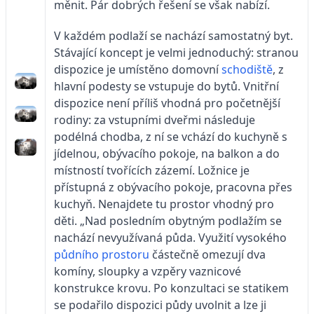
měnit. Pár dobrých řešení se však nabízí.
V každém podlaží se nachází samostatný byt.
Stávající koncept je velmi jednoduchý: stranou
dispozice je umístěno domovní
schodiště
, z
hlavní podesty se vstupuje do bytů. Vnitřní
dispozice není příliš vhodná pro početnější
rodiny: za vstupními dveřmi následuje
podélná chodba, z ní se vchází do kuchyně s
jídelnou, obývacího pokoje, na balkon a do
místností tvořících zázemí. Ložnice je
přístupná z obývacího pokoje, pracovna přes
kuchyň. Nenajdete tu prostor vhodný pro
děti. „Nad posledním obytným podlažím se
nachází nevyužívaná půda. Využití vysokého
půdního prostoru
částečně omezují dva
komíny, sloupky a vzpěry vaznicové
konstrukce krovu. Po konzultaci se statikem
se podařilo dispozici půdy uvolnit a lze ji