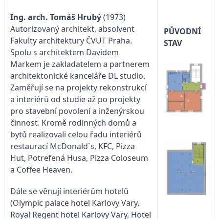
Ing. arch. Tomáš Hrubý
(1973)
Autorizovaný architekt, absolvent
PŮVODNÍ
Fakulty architektury ČVUT Praha.
STAV
Spolu s architektem Davidem
Markem je zakladatelem a partnerem
architektonické kanceláře DL studio.
Zaměřují se na projekty rekonstrukcí
a interiérů od studie až po projekty
pro stavební povolení a inženýrskou
činnost. Kromě rodinných domů a
bytů realizovali celou řadu interiérů
restaurací McDonald´s, KFC, Pizza
Hut, Potrefená Husa, Pizza Coloseum
a Coffee Heaven.
Dále se věnují interiérům hotelů
(Olympic palace hotel Karlovy Vary,
Royal Regent hotel Karlovy Vary, Hotel