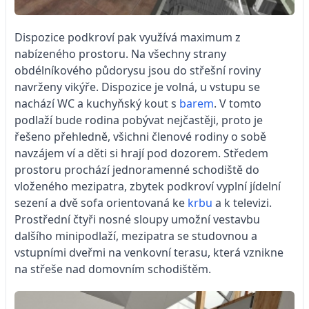
Dispozice podkroví pak využívá maximum z
nabízeného prostoru. Na všechny strany
obdélníkového půdorysu jsou do střešní roviny
navrženy vikýře. Dispozice je volná, u vstupu se
nachází WC a kuchyňský kout s
barem
. V tomto
podlaží bude rodina pobývat nejčastěji, proto je
řešeno přehledně, všichni členové rodiny o sobě
navzájem ví a děti si hrají pod dozorem. Středem
prostoru prochází jednoramenné schodiště do
vloženého mezipatra, zbytek podkroví vyplní jídelní
sezení a dvě sofa orientovaná ke
krbu
a k televizi.
Prostřední čtyři nosné sloupy umožní vestavbu
dalšího minipodlaží, mezipatra se studovnou a
vstupními dveřmi na venkovní terasu, která vznikne
na střeše nad domovním schodištěm.