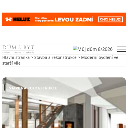
Skip to content
Men
Hlavní stránka
>
Stavba a rekonstrukce
> Moderní bydlení ve
starší vile
Zpět na Stavba a rekonstrukce
STAVBA A REKONSTRUKCE