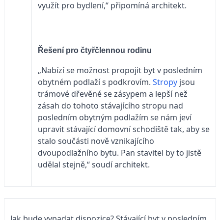
využít pro bydlení,“ připomíná architekt.
Řešení pro čtyřčlennou rodinu
„Nabízí se možnost propojit byt v posledním
obytném podlaží s podkrovím.
Stropy
jsou
trámové dřevěné se zásypem a lepší než
zásah do tohoto stávajícího stropu nad
posledním obytným podlažím se nám jeví
upravit stávající domovní schodiště tak, aby se
stalo součásti nově vznikajícího
dvoupodlažního bytu. Pan stavitel by to jistě
udělal stejně,“ soudí architekt.
Jak bude vypadat dispozice? Stávající byt v posledním