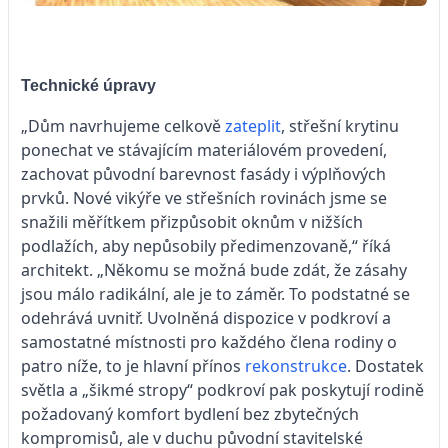
Technické úpravy
„Dům navrhujeme celkově
zateplit
, střešní krytinu
ponechat ve stávajícím materiálovém provedení,
zachovat původní barevnost fasády i výplňových
prvků. Nové vikýře ve střešních rovinách jsme se
snažili měřítkem přizpůsobit oknům v nižších
podlažích, aby nepůsobily předimenzovaně,“ říká
architekt. „Někomu se možná bude zdát, že zásahy
jsou málo radikální, ale je to záměr. To podstatné se
odehrává uvnitř. Uvolněná dispozice v podkroví a
samostatné místnosti pro každého člena rodiny o
patro níže, to je hlavní přínos
rekonstrukce
. Dostatek
světla a „šikmé stropy“ podkroví pak poskytují rodině
požadovaný komfort bydlení bez zbytečných
kompromisů, ale v duchu původní stavitelské