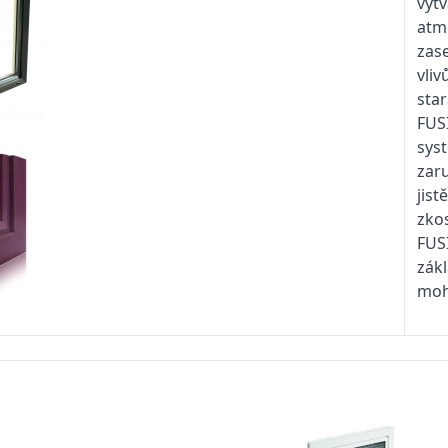
vyt
atmo
zas
vliv
star
FUSI
sys
zar
jist
zko
FUS
zák
moh