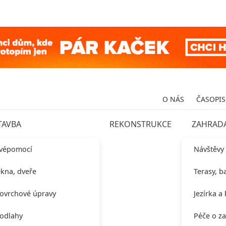
O NÁS
ČASOPIS
TAVBA
REKONSTRUKCE
ZAHRAD
vépomocí
Návštěvy
kna, dveře
Terasy, b
ovrchové úpravy
Jezírka a
odlahy
Péče o z