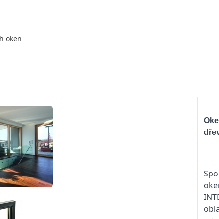
ch oken
Oke
dře
Spo
oke
INT
obla