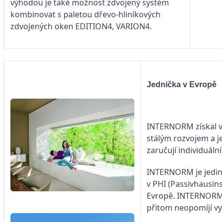
výhodou je také možnost zdvojený systém
kombinovat s paletou dřevo-hliníkových
zdvojených oken EDITION4, VARION4.
Jednička v Evropě
INTERNORM získal v 
stálým rozvojem a j
zaručují individuáln
INTERNORM je jedin
v PHI (Passivhausin
Evropě. INTERNORM se
přitom neopomíjí v