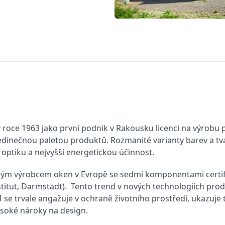
roce 1963 jako první podnik v Rakousku licenci na výrobu pl
edinečnou paletou produktů. Rozmanité varianty barev a tv
í optiku a nejvyšší energetickou účinnost.
ým výrobcem oken v Evropě se sedmi komponentami certif
stitut, Darmstadt). Tento trend v nových technologiích pro
 trvale angažuje v ochraně životního prostředí, ukazuje tre
ysoké nároky na design.