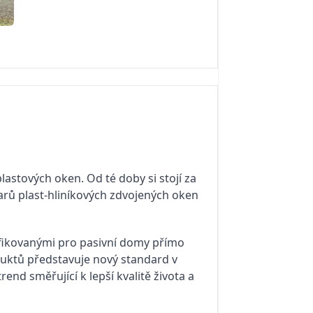
astových oken. Od té doby si stojí za
arů plast-hliníkových zdvojených oken
ikovanými pro pasivní domy přímo
duktů představuje nový standard v
nd směřující k lepší kvalitě života a