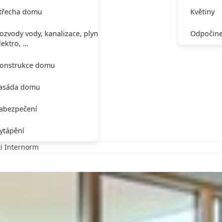
třecha domu
Květiny
ozvody vody, kanalizace, plynu,
Odpočine
lektro, …
onstrukce domu
asáda domu
abezpečení
ytápění
i Internorm