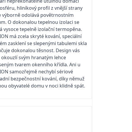
váří nepřekonatelně útulnou domácí
sféru, hliníkový profil z vnější strany
e výborně odolává povětrnostním
ům. O dokonalou tepelnou izolaci se
á vysoce tepelně izolační termopěna.
ON má zcela skryté kování, speciální
tém zasklení se slepenými tabulemi skla
učuje dokonalou těsnost. Design vás
ě okouzlí svým hranatým lehce
seným tvarem okenního křídla. Ani u
ION samozřejmě nechybí sériové
ladní bezpečnostní kování, díky němuž
ou obyvatelé domu v noci klidně spát.