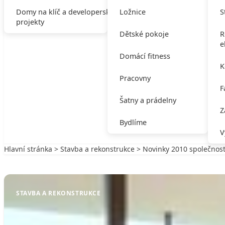
Domy na klíč a developerské
Ložnice
S
projekty
Dětské pokoje
R
e
Domácí fitness
K
Pracovny
F
Šatny a prádelny
Z
Bydlíme
V
Hlavní stránka
>
Stavba a rekonstrukce
> Novinky 2010 společnost
Zpět na Stavba a rekonstrukce
STAVBA A REKONSTRUKCE