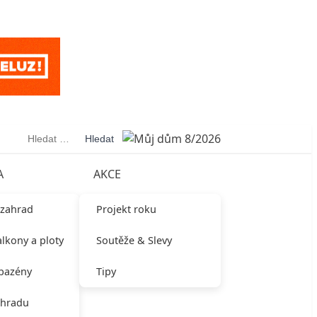
Vyhledávání
A
AKCE
 zahrad
Projekt roku
alkony a ploty
Soutěže & Slevy
 bazény
Tipy
ahradu