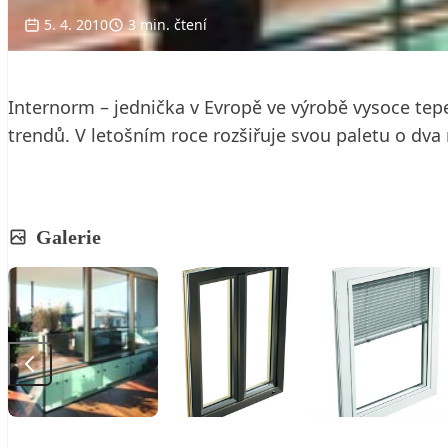
5. 4. 2010
3 min. čtení
Internorm – jednička v Evropě ve výrobě vysoce tep
trendů. V letošním roce rozšiřuje svou paletu o dv
Galerie