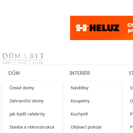
Skip to content
DŮM
INTERIÉR
S
České domy
Návštěvy
S
Zahraniční domy
Koupelny
O
Jak bydlí celebrity
Kuchyně
P
Stavba a rekonstrukce
Obývací pokoje
P