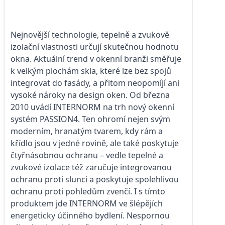
Nejnovější technologie, tepelně a zvukově
izolační vlastnosti určují skutečnou hodnotu
okna. Aktuální trend v okenní branži směřuje
k velkým plochám skla, které lze bez spojů
integrovat do fasády, a přitom neopomíjí ani
vysoké nároky na design oken. Od března
2010 uvádí INTERNORM na trh nový okenní
systém PASSION4. Ten ohromí nejen svým
moderním, hranatým tvarem, kdy rám a
křídlo jsou v jedné rovině, ale také poskytuje
čtyřnásobnou ochranu – vedle tepelné a
zvukové izolace též zaručuje integrovanou
ochranu proti slunci a poskytuje spolehlivou
ochranu proti pohledům zvenčí. I s tímto
produktem jde INTERNORM ve šlépějích
energeticky účinného bydlení. Nespornou