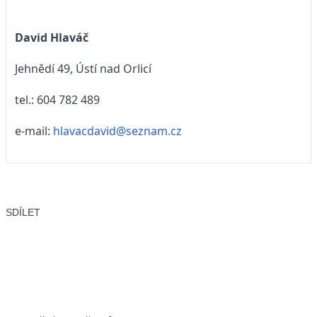
David Hlaváč
Jehnědí 49, Ústí nad Orlicí
tel.: 604 782 489
e-mail:
hlavacdavid@seznam.cz
SDÍLET
Facebook
X
LinkedIn
Email