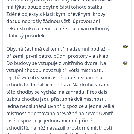
má týkat pouze obytné části tohoto statku.
Zděné objekty s klasickými dřevěnými krovy
dosud neprošly žádnou větší úpravou ani
rekonstrukcí a není na ně zpracován odborný
statický posudek.
Obytná část má celkem tři nadzemní podlaží –
přízemí, první patro, půdní prostory – a sklep.
Do budovy se vstupuje z vnitřního dvora. Na
vstupní chodbu navazují tři větší místnosti,
jejichž využití v současné době neznáme, a
schodiště do dalších podlaží. Na druhé straně
této chodby se vychází na zahradu. Přes další
úzkou chodbu jsou přístupné dvě místnosti,
jedna neosluněná uvnitř dispozice a jedna velká
místnost orientovaná převážně na sever. Uvnitř
celé dispozice je jednoramenné přímé
schodiště, na něž navazují prostorné místnosti