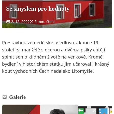
Se smyslem pro hodnoty
2. 12. 2009
5 min. čtení
Přestavbou zemědělské usedlosti z konce 19.
století si manželé s dcerou a dvěma psíky chtějí
splnit sen o klidném životě na venkově. Kromě
bydlení v historickém statku jim učaroval i krásný
kout východních Čech nedaleko Litomyšle.
Galerie