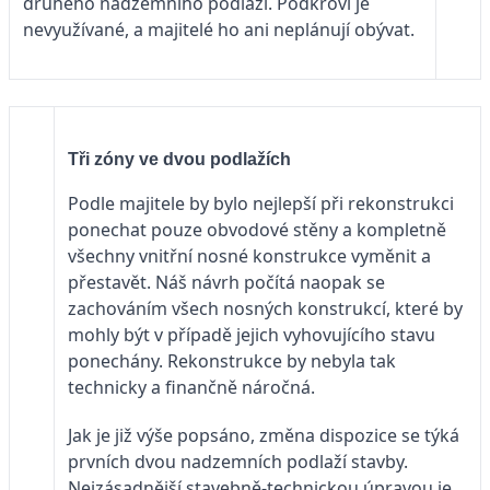
druhého nadzemního podlaží. Podkroví je
nevyužívané, a majitelé ho ani neplánují obývat.
Tři zóny ve dvou podlažích
Podle majitele by bylo nejlepší při rekonstrukci
ponechat pouze obvodové stěny a kompletně
všechny vnitřní nosné konstrukce vyměnit a
přestavět. Náš návrh počítá naopak se
zachováním všech nosných konstrukcí, které by
mohly být v případě jejich vyhovujícího stavu
ponechány. Rekonstrukce by nebyla tak
technicky a finančně náročná.
Jak je již výše popsáno, změna dispozice se týká
prvních dvou nadzemních podlaží stavby.
Nejzásadnější stavebně-technickou úpravou je