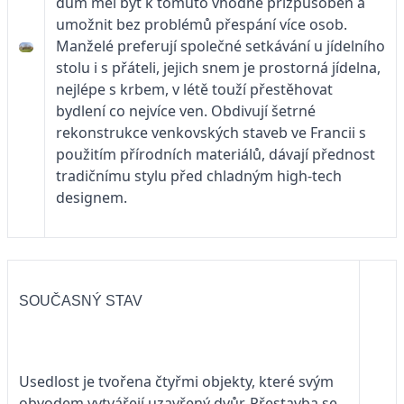
dům měl být k tomuto vhodně přizpůsoben a
umožnit bez problémů přespání více osob.
Manželé preferují společné setkávání u jídelního
stolu i s přáteli, jejich snem je prostorná jídelna,
nejlépe s krbem, v létě touží přestěhovat
bydlení co nejvíce ven. Obdivují šetrné
rekonstrukce venkovských staveb ve Francii s
použitím přírodních materiálů, dávají přednost
tradičnímu stylu před chladným high-tech
designem.
SOUČASNÝ STAV
Usedlost je tvořena čtyřmi objekty, které svým
obvodem vytvářejí uzavřený dvůr. Přestavba se