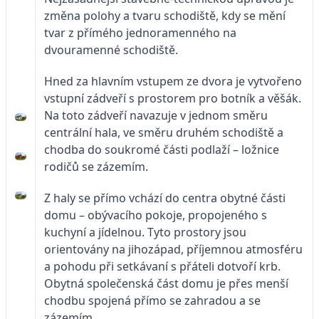
změna polohy a tvaru schodiště, kdy se mění
tvar z přímého jednoramenného na
dvouramenné schodiště.
Hned za hlavním vstupem ze dvora je vytvořeno
vstupní zádveří s prostorem pro botník a věšák.
Na toto zádveří navazuje v jednom směru
centrální hala, ve směru druhém schodiště a
chodba do soukromé části podlaží – ložnice
rodičů se zázemím.
Z haly se přímo vchází do centra obytné části
domu – obývacího pokoje, propojeného s
kuchyní a jídelnou. Tyto prostory jsou
orientovány na jihozápad, příjemnou atmosféru
a pohodu při setkávaní s přáteli dotvoří krb.
Obytná společenská část domu je přes menší
chodbu spojená přímo se zahradou a se
zázemím.