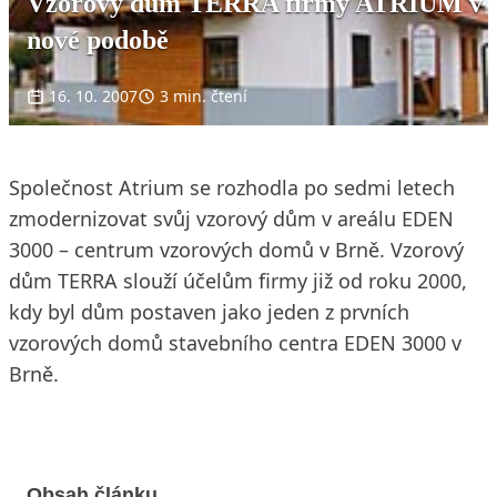
Vzorový dům TERRA firmy ATRIUM v
nové podobě
16. 10. 2007
3 min. čtení
Společnost Atrium se rozhodla po sedmi letech
zmodernizovat svůj vzorový dům v areálu EDEN
3000 – centrum vzorových domů v Brně. Vzorový
dům TERRA slouží účelům firmy již od roku 2000,
kdy byl dům postaven jako jeden z prvních
vzorových domů stavebního centra EDEN 3000 v
Brně.
Obsah článku