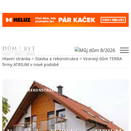
Skip to content
Men
Hlavní stránka
>
Stavba a rekonstrukce
> Vzorový dům TERRA
firmy ATRIUM v nové podobě
Zpět na Stavba a rekonstrukce
STAVBA A REKONSTRUKCE