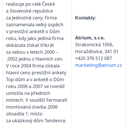
realizuje po celé České
a Slovenské republice
za jednotné ceny. Firma
Kontakty:
zaznamenala velký úspěch
v prestižní anketě o Dům
Atrium, s.r.o.
roku, kdy jako jediná firma
Strakonická 1056,
dokázala získat třikrát
Horažďovice, 341 01
za sebou v letech 2000 –
+420 376 512 087
2002 jednu z hlavních cen.
marketing@atrium.cz
V roce 2004 firma získala
hlavní cenu prestižní ankety
Top dům a v anketě o Dům
roku 2006 a 2007 se rovněž
umístila na předních
místech. V soutěži Fermacell
montovaná stavba 2006
obsadila 1. místo
za ukázkový dům Tendence.